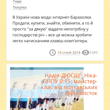
Теми
Покупки
В Україні нова мода: інтернет-барахолки.
Продати, купити, знайти, обміняти, а то й
просто "за дякую" віддати непотрібну у
господарстві річ – все це можна зробити
легко натисканням клавіш комп’ютера.
14 січня 2014
5389
Надія-ДЮСШ - Ніка-
ПНПУ 0:15: майстер-
клас від полтавських
футзалісток