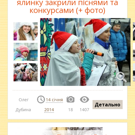
ялинку закрили піснями та
конкурсами (+ фото)
Олег
14 січня
Детально
Дубина
2014
18
1407