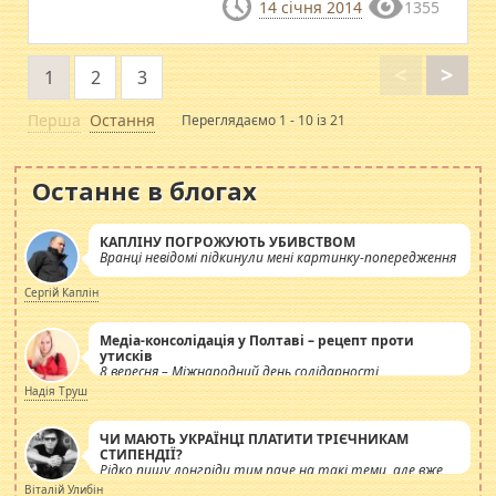
14 січня 2014
1355
<
>
1
2
3
Перша
Остання
Переглядаємо 1 - 10 із 21
Останнє в блогах
КАПЛІНУ ПОГРОЖУЮТЬ УБИВСТВОМ
Вранці невідомі підкинули мені картинку-попередження
Сергій Каплін
Медіа-консолідація у Полтаві – рецепт проти
утисків
8 вересня – Міжнародний день солідарності
журналістів.
Надія Труш
ЧИ МАЮТЬ УКРАЇНЦІ ПЛАТИТИ ТРІЄЧНИКАМ
СТИПЕНДІЇ?
Рідко пишу лонгріди тим паче на такі теми, але вже
просто дістало! Обурюють сьогоднішні інсенуації
Віталій Улибін