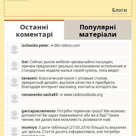
навколо стипендіального питання. Штучно
роздувається ще одна соціальна катастрофа.
Блоги
Останні
Популярні
коментарі
матеріали
ischenko peter:
⇒ blts-tattoo.com
Gor:
Сейчас рынок мебели чрезвычайно насыщен,
причем предлагают реально эксклюзивное исполнение и
стандартные модели малых серий кухонь, пока видел
отличную кухонную мебель по дизайну, мало походит на
tavaseni:
Классическая кухня с угловым столом,
стандартные формы, в MebelOk, креативненько и что главное -
прекрасный дизайн, высокое качество я приобрела
со вкусом все в порядке, без ненужных наворотов удорожающих
благодаря интернет магазину, контакты которого вы
мебель, а это не последний фактор.
можете просмотреть https://mwood.com.ua.
romanenko sasha83:
⇒ www.radiosvoboda.org
garciajsacramento:
Потрібні термінові гроші? Ми можемо
допомогти! Ви зараз переживаєте або ви в біді? Таким
чином, ми даємо вам можливість розвивати нові
розробки. Як багата людина, я почуваю себе зобов'язаним
mumiyo:
З дати публікації (27.05.2016) більшість вказаних
допомагати людям, які намагаються дати їм шанс. Кожен
цін зросла. Стаття досить інформативна, але потребує
заслуговує на другий шанс, і, оскільки влада не зможе, вони
редагування.