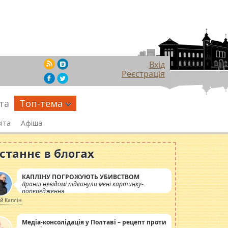
Вхід
Реєстрація
та
Топ-тема
іта
Афіша
станнє в блогах
КАПЛІНУ ПОГРОЖУЮТЬ УБИВСТВОМ
Вранці невідомі підкинули мені картинку-
попередження
ій Каплін
Медіа-консолідація у Полтаві – рецепт проти