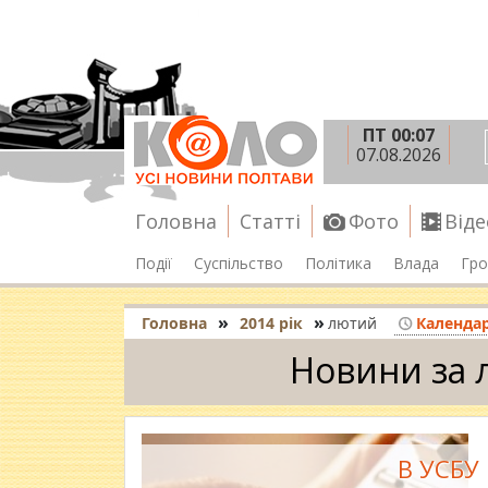
ПТ 00:07
07.08.2026
Головна
Статті
Фото
Віде
Події
Суспільство
Політика
Влада
Гро
»
»
Головна
2014 рік
лютий
Календа
Новини за 
В УСБУ