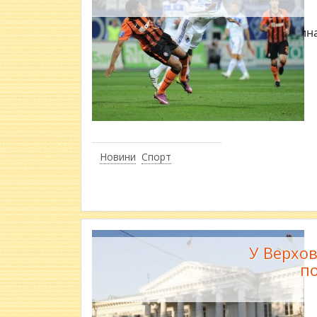
Гра "Дин
Новини
Спорт
У Верхов
по