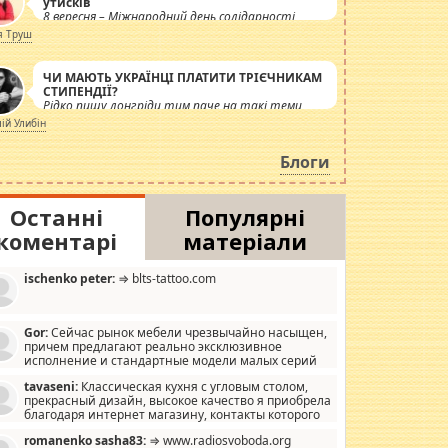
утисків
8 вересня – Міжнародний день солідарності
журналістів.
я Труш
ЧИ МАЮТЬ УКРАЇНЦІ ПЛАТИТИ ТРІЄЧНИКАМ
СТИПЕНДІЇ?
Рідко пишу лонгріди тим паче на такі теми,
але вже просто дістало! Обурюють сьогоднішні
лій Улибін
інсенуації навколо стипендіального питання.
Штучно роздувається ще одна соціальна
Блоги
катастрофа.
Останні
Популярні
коментарі
матеріали
ischenko peter:
⇒ blts-tattoo.com
Gor:
Сейчас рынок мебели чрезвычайно насыщен,
причем предлагают реально эксклюзивное
исполнение и стандартные модели малых серий
хонь, пока видел отличную кухонную мебель по
tavaseni:
Классическая кухня с угловым столом,
зайну, мало походит на стандартные формы, в MebelOk,
прекрасный дизайн, высокое качество я приобрела
еативненько и что главное - со вкусом все в порядке,
благодаря интернет магазину, контакты которого
з ненужных наворотов удорожающих мебель, а это не
 можете просмотреть https://mwood.com.ua.
следний фактор.
romanenko sasha83:
⇒ www.radiosvoboda.org