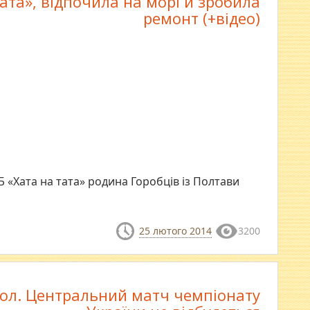
тата», відпочила на морі й зробила
ремонт (+відео)
 «Хата на тата» родина Горобців із Полтави
25 лютого 2014
3200
ол. Центральний матч чемпіонату