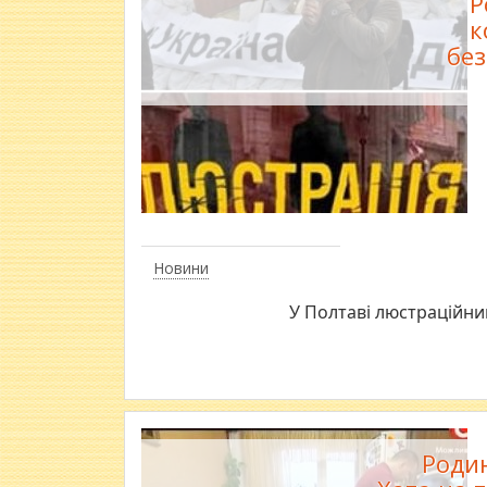
Р
к
без
Новини
У Полтаві люстраційни
Родин