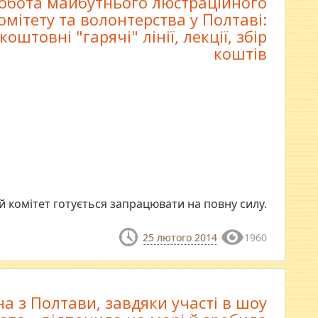
обота майбутнього люстраційного
омітету та волонтерства у Полтаві:
коштовні "гарячі" лінії, лекції, збір
коштів
й комітет готується запрацювати на повну силу.
25 лютого 2014
1960
а з Полтави, завдяки участі в шоу