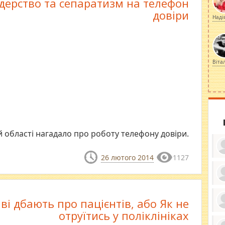
дерство та сепаратизм на телефон
довіри
Наді
Віта
й області нагадало про роботу телефону довіри.
26 лютого 2014
1127
ку
ди
ві дбають про пацієнтів, або Як не
кр
бе
отруїтись у поліклініках
вы
по