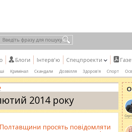
о
Блоги
Інтерв'ю
Спецпроекти
Газе
ші
Кримінал
Скандали
Дозвілля
Здоров'я
Спорт
Осв
О
р
лютий 2014 року
Серг
 Полтавщини просять повідомляти