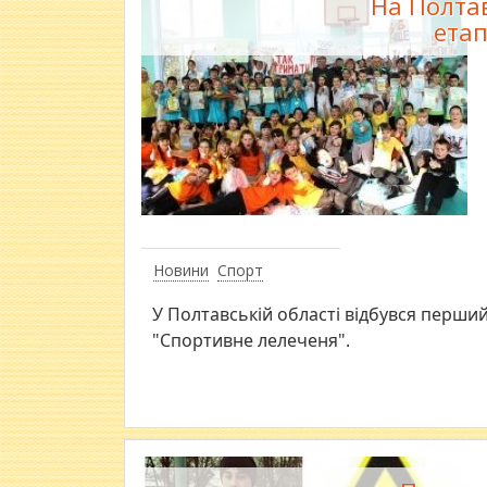
На Полта
етап
Новини
Спорт
У Полтавській області відбувся перши
"Спортивне лелеченя".