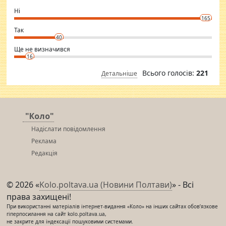
godly. Variety is the spice of life, he believes, so always travel and
want to meet new people. Sakshi Mirchandani health and figure
Ні
conscious in order to keep yourself fit and regularly go to the health
165
club.
⇒ sakshimirchandani.com
Так
40
Ще не визначився
16
Всього голосів:
221
Детальніше
"Коло"
Надіслати повідомлення
Реклама
Редакція
© 2026 «
Kolo.poltava.ua (Новини Полтави)
» - Всі
права захищені!
При використанні матеріалів інтернет-видання «Коло» на інших сайтах обов’язкове
гіперпосилання на сайт kolo.poltava.ua,
не закрите для індексації пошуковими системами.