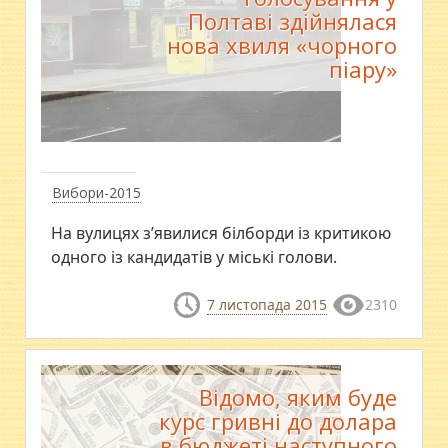
Полтаві здійнялася
нова хвиля «чорного
піару»
Вибори-2015
На вулицях з’явилися білборди із критикою
одного із кандидатів у міські голови.
7 листопада 2015
2310
Відомо, яким буде
курс гривні до долара
в бюджеті наступного