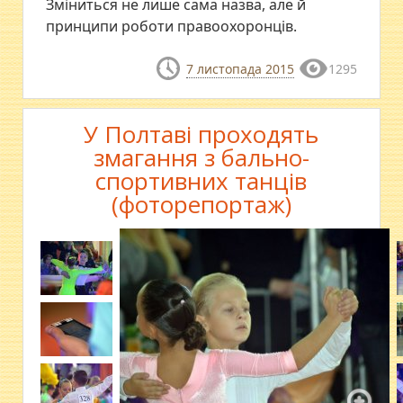
Зміниться не лише сама назва, але й
принципи роботи правоохоронців.
7 листопада 2015
1295
У Полтаві проходять
змагання з бально-
спортивних танців
(фоторепортаж)