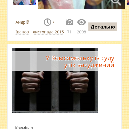
Андрій
7
Детально
Іванов
листопада 2015
71
2098
У Комсомольку із суду
утік засуджений
Кримінал