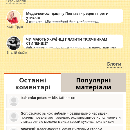
Сергій Каплін
Медіа-консолідація у Полтаві – рецепт проти
утисків
8 вересня – Міжнародний день солідарності
журналістів.
Надія Труш
ЧИ МАЮТЬ УКРАЇНЦІ ПЛАТИТИ ТРІЄЧНИКАМ
СТИПЕНДІЇ?
Рідко пишу лонгріди тим паче на такі теми, але вже
просто дістало! Обурюють сьогоднішні інсенуації
Віталій Улибін
навколо стипендіального питання. Штучно
роздувається ще одна соціальна катастрофа.
Блоги
Останні
Популярні
коментарі
матеріали
ischenko peter:
⇒ blts-tattoo.com
Gor:
Сейчас рынок мебели чрезвычайно насыщен,
причем предлагают реально эксклюзивное исполнение и
стандартные модели малых серий кухонь, пока видел
отличную кухонную мебель по дизайну, мало походит на
tavaseni:
Классическая кухня с угловым столом,
стандартные формы, в MebelOk, креативненько и что главное -