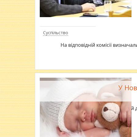
Суспільство
На відповідній комісії визнача
У Нов
У перший д