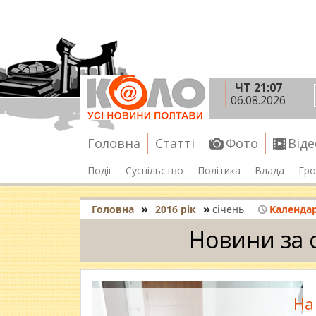
ЧТ 21:07
06.08.2026
Головна
Статті
Фото
Віде
Події
Суспільство
Політика
Влада
Гро
»
»
Головна
2016 рік
січень
Календа
Новини за 
На