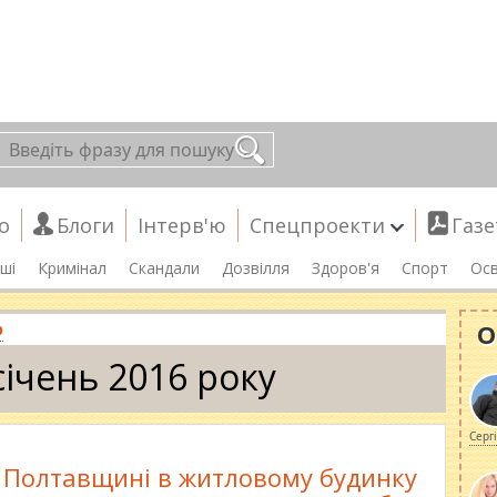
о
Блоги
Інтерв'ю
Спецпроекти
Газе
ші
Кримінал
Скандали
Дозвілля
Здоров'я
Спорт
Осв
О
р
січень 2016 року
Серг
 Полтавщині в житловому будинку