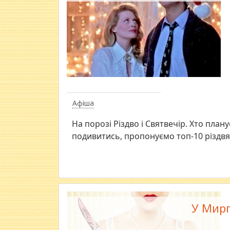
Афіша
На порозі Різдво і Святвечір. Хто план
подивитись, пропонуємо топ-10 різдвя
У Мирг