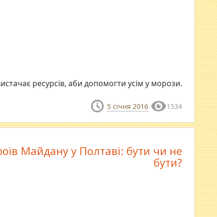
 вистачає ресурсів, аби допомогти усім у морози.
5 січня 2016
1534
роїв Майдану у Полтаві: бути чи не
бути?