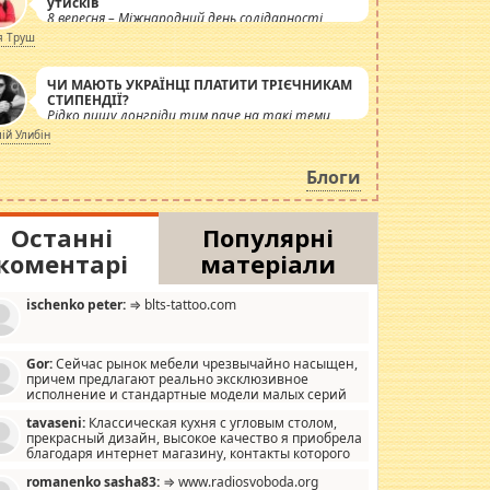
утисків
8 вересня – Міжнародний день солідарності
журналістів.
я Труш
ЧИ МАЮТЬ УКРАЇНЦІ ПЛАТИТИ ТРІЄЧНИКАМ
СТИПЕНДІЇ?
Рідко пишу лонгріди тим паче на такі теми,
але вже просто дістало! Обурюють сьогоднішні
лій Улибін
інсенуації навколо стипендіального питання.
Штучно роздувається ще одна соціальна
Блоги
катастрофа.
Останні
Популярні
коментарі
матеріали
ischenko peter:
⇒ blts-tattoo.com
Gor:
Сейчас рынок мебели чрезвычайно насыщен,
причем предлагают реально эксклюзивное
исполнение и стандартные модели малых серий
хонь, пока видел отличную кухонную мебель по
tavaseni:
Классическая кухня с угловым столом,
зайну, мало походит на стандартные формы, в MebelOk,
прекрасный дизайн, высокое качество я приобрела
еативненько и что главное - со вкусом все в порядке,
благодаря интернет магазину, контакты которого
з ненужных наворотов удорожающих мебель, а это не
 можете просмотреть https://mwood.com.ua.
следний фактор.
romanenko sasha83:
⇒ www.radiosvoboda.org