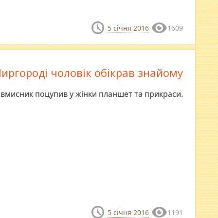
5 січня 2016
1609
иргороді чоловік обікрав знайому
вмисник поцупив у жінки планшет та прикраси.
5 січня 2016
1191