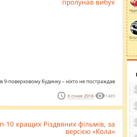
пролунав вибух
Наді
Віта
 в 9-поверховому будинку – ніхто не постраждав
6 січня 2016
1489
ку
ди
п-10 кращих Різдвяних фільмів, за
кр
бе
версією «Кола»
вы
по