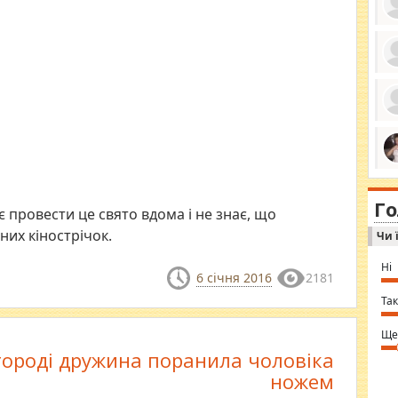
ро
се
да
ос
ін
за
тіл
ком
bea
ми
tha
на
nig
Г
по
in 
ує провести це свято вдома і не знає, що
Sol
них кінострічок.
Чи 
Ind
gir
bod
Ні
alw
6 січня 2016
2181
Mir
you
Так
⇒ 
Ще
ороді дружина поранила чоловіка
ножем