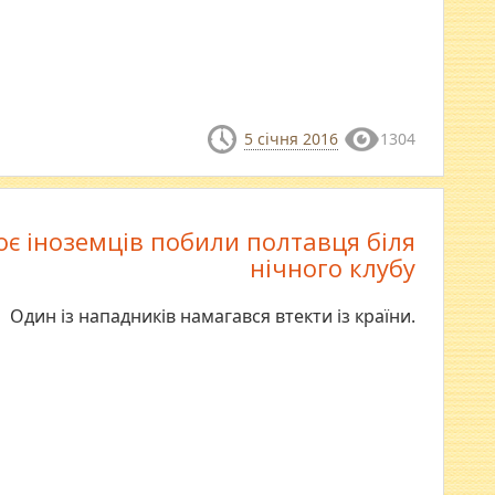
5 січня 2016
1304
оє іноземців побили полтавця біля
нічного клубу
Один із нападників намагався втекти із країни.