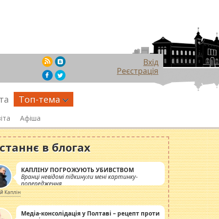
Вхід
Реєстрація
та
Топ-тема
іта
Афіша
станнє в блогах
КАПЛІНУ ПОГРОЖУЮТЬ УБИВСТВОМ
Вранці невідомі підкинули мені картинку-
попередження
ій Каплін
Медіа-консолідація у Полтаві – рецепт проти