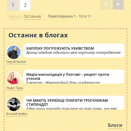
<
>
1
2
Перша
Остання
Переглядаємо 1 - 10 із 11
Останнє в блогах
КАПЛІНУ ПОГРОЖУЮТЬ УБИВСТВОМ
Вранці невідомі підкинули мені картинку-попередження
Сергій Каплін
Медіа-консолідація у Полтаві – рецепт проти
утисків
8 вересня – Міжнародний день солідарності
журналістів.
Надія Труш
ЧИ МАЮТЬ УКРАЇНЦІ ПЛАТИТИ ТРІЄЧНИКАМ
СТИПЕНДІЇ?
Рідко пишу лонгріди тим паче на такі теми, але вже
просто дістало! Обурюють сьогоднішні інсенуації
Віталій Улибін
навколо стипендіального питання. Штучно
роздувається ще одна соціальна катастрофа.
Блоги