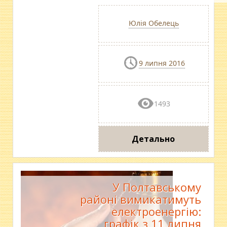
Юлія Обелець
9 липня 2016
1493
Детально
У Полтавcькому
районі вимикатимуть
електроенергію:
графік з 11 липня