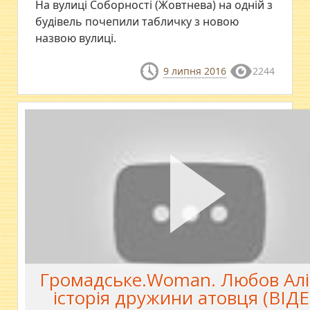
На вулиці Соборності (Жовтнева) на одній з
будівель почепили табличку з новою
назвою вулиці.
9 липня 2016
2244
Громадське.Woman. Любов Алі
історія дружини атовця (ВІД