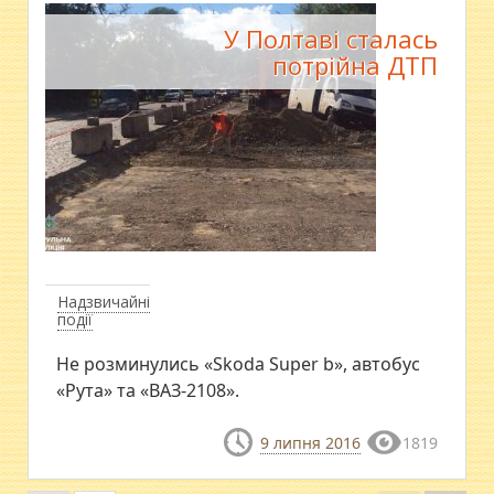
У Полтаві сталась
потрійна ДТП
Надзвичайні
події
Не розминулись «Skoda Super b», автобус
«Рута» та «ВАЗ-2108».
9 липня 2016
1819