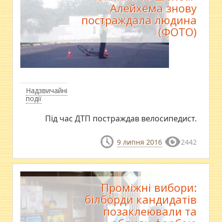
Алейхема знову
постраждала людина
(ФОТО)
Надзвичайні
події
Під час ДТП постраждав велосипедист.
9 липня 2016
2442
Проміжні вибори:
білборди кандидатів
позаклеювали та