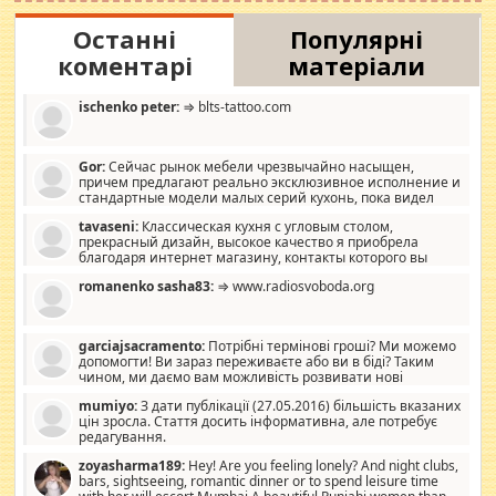
Останні
Популярні
коментарі
матеріали
ischenko peter:
⇒ blts-tattoo.com
Gor:
Сейчас рынок мебели чрезвычайно насыщен,
причем предлагают реально эксклюзивное исполнение и
стандартные модели малых серий кухонь, пока видел
отличную кухонную мебель по дизайну, мало походит на
tavaseni:
Классическая кухня с угловым столом,
стандартные формы, в MebelOk, креативненько и что главное -
прекрасный дизайн, высокое качество я приобрела
со вкусом все в порядке, без ненужных наворотов удорожающих
благодаря интернет магазину, контакты которого вы
мебель, а это не последний фактор.
можете просмотреть https://mwood.com.ua.
romanenko sasha83:
⇒ www.radiosvoboda.org
garciajsacramento:
Потрібні термінові гроші? Ми можемо
допомогти! Ви зараз переживаєте або ви в біді? Таким
чином, ми даємо вам можливість розвивати нові
розробки. Як багата людина, я почуваю себе зобов'язаним
mumiyo:
З дати публікації (27.05.2016) більшість вказаних
допомагати людям, які намагаються дати їм шанс. Кожен
цін зросла. Стаття досить інформативна, але потребує
заслуговує на другий шанс, і, оскільки влада не зможе, вони
редагування.
повинні приймати від інших. Для нас нема багато суми, і зрілість
ми визначаємо за взаємною згодою. Ні сюрпризів, ні додаткових
zoyasharma189:
Hey! Are you feeling lonely? And night clubs,
витрат, а тільки узгоджених сум і нічого іншого. Не чекайте і не
bars, sightseeing, romantic dinner or to spend leisure time
коментуйте цей пост. Введіть суму, яку ви хочете подати, і ми