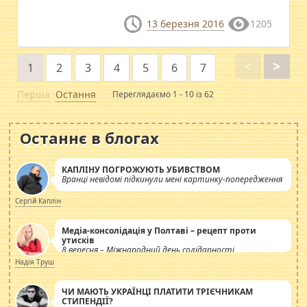
13 березня 2016
1205
<
>
1
2
3
4
5
6
7
Перша
Остання
Переглядаємо 1 - 10 із 62
Останнє в блогах
КАПЛІНУ ПОГРОЖУЮТЬ УБИВСТВОМ
Вранці невідомі підкинули мені картинку-попередження
Сергій Каплін
Медіа-консолідація у Полтаві – рецепт проти
утисків
8 вересня – Міжнародний день солідарності
журналістів.
Надія Труш
ЧИ МАЮТЬ УКРАЇНЦІ ПЛАТИТИ ТРІЄЧНИКАМ
СТИПЕНДІЇ?