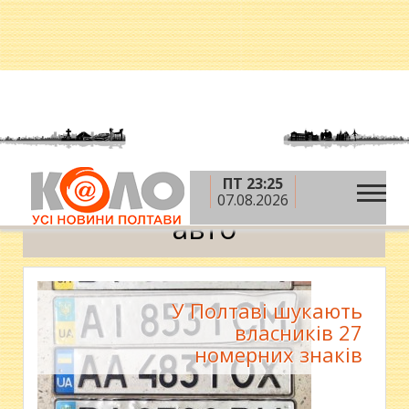
ПТ 23:25
»
Головна
авто
07.08.2026
авто
У Полтаві шукають
власників 27
номерних знаків