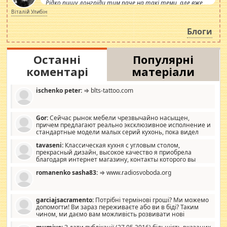
Рідко пишу лонгріди тим паче на такі теми, але вже
просто дістало! Обурюють сьогоднішні інсенуації
Віталій Улибін
навколо стипендіального питання. Штучно
роздувається ще одна соціальна катастрофа.
Блоги
Останні
Популярні
коментарі
матеріали
ischenko peter:
⇒ blts-tattoo.com
Gor:
Сейчас рынок мебели чрезвычайно насыщен,
причем предлагают реально эксклюзивное исполнение и
стандартные модели малых серий кухонь, пока видел
отличную кухонную мебель по дизайну, мало походит на
tavaseni:
Классическая кухня с угловым столом,
стандартные формы, в MebelOk, креативненько и что главное -
прекрасный дизайн, высокое качество я приобрела
со вкусом все в порядке, без ненужных наворотов удорожающих
благодаря интернет магазину, контакты которого вы
мебель, а это не последний фактор.
можете просмотреть https://mwood.com.ua.
romanenko sasha83:
⇒ www.radiosvoboda.org
garciajsacramento:
Потрібні термінові гроші? Ми можемо
допомогти! Ви зараз переживаєте або ви в біді? Таким
чином, ми даємо вам можливість розвивати нові
розробки. Як багата людина, я почуваю себе зобов'язаним