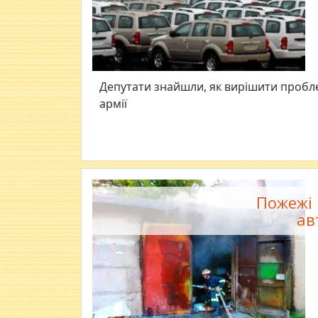
Депутати знайшли, як вирішити пробле
армії
Пожежі 
ав