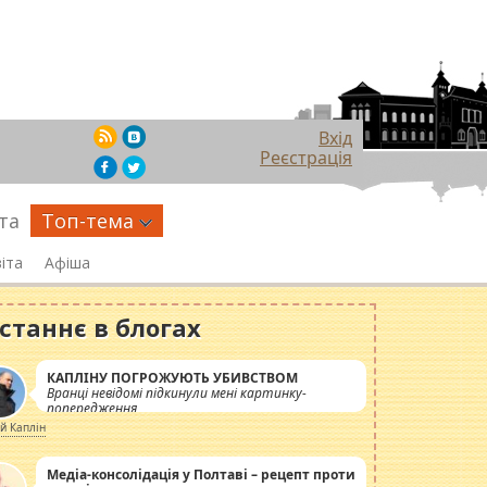
Вхід
Реєстрація
та
Топ-тема
іта
Афіша
станнє в блогах
КАПЛІНУ ПОГРОЖУЮТЬ УБИВСТВОМ
Вранці невідомі підкинули мені картинку-
попередження
ій Каплін
Медіа-консолідація у Полтаві – рецепт проти