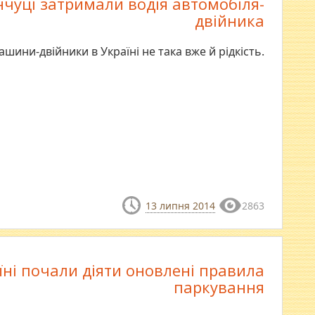
чуці затримали водія автомобіля-
двійника
шини-двійники в Україні не така вже й рідкість.
13 липня 2014
2863
їні почали діяти оновлені правила
паркування