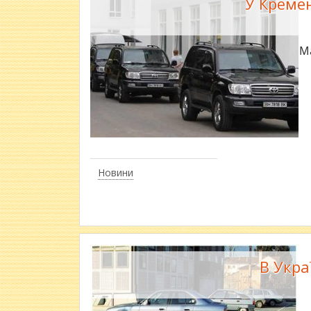
У Кремен
Ма
Новини
В Укра