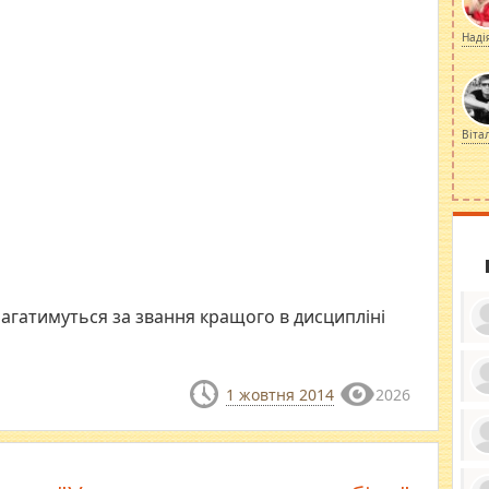
Наді
Віта
агатимуться за звання кращого в дисципліні
1 жовтня 2014
2026
ку
ди
кр
бе
вы
по