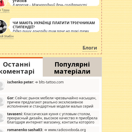
утисків
8 вересня – Міжнародний день солідарності
журналістів.
я Труш
ЧИ МАЮТЬ УКРАЇНЦІ ПЛАТИТИ ТРІЄЧНИКАМ
СТИПЕНДІЇ?
Рідко пишу лонгріди тим паче на такі теми,
але вже просто дістало! Обурюють сьогоднішні
лій Улибін
інсенуації навколо стипендіального питання.
Штучно роздувається ще одна соціальна
Блоги
катастрофа.
Останні
Популярні
коментарі
матеріали
ischenko peter:
⇒ blts-tattoo.com
Gor:
Сейчас рынок мебели чрезвычайно насыщен,
причем предлагают реально эксклюзивное
исполнение и стандартные модели малых серий
хонь, пока видел отличную кухонную мебель по
tavaseni:
Классическая кухня с угловым столом,
зайну, мало походит на стандартные формы, в MebelOk,
прекрасный дизайн, высокое качество я приобрела
еативненько и что главное - со вкусом все в порядке,
благодаря интернет магазину, контакты которого
з ненужных наворотов удорожающих мебель, а это не
 можете просмотреть https://mwood.com.ua.
следний фактор.
romanenko sasha83:
⇒ www.radiosvoboda.org