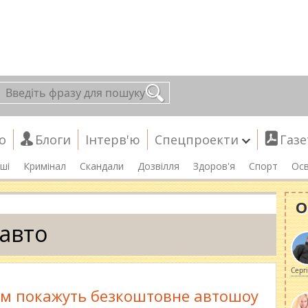
о
Блоги
Інтерв'ю
Спецпроекти
Газе
ші
Кримінал
Скандали
Дозвілля
Здоров'я
Спорт
Осв
О
авто
Серг
м покажуть безкоштовне автошоу