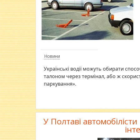
Новини
Українські водії можуть обирати способ
талоном через термінал, або ж скори
паркування».
У Полтаві автомобілісти
інт