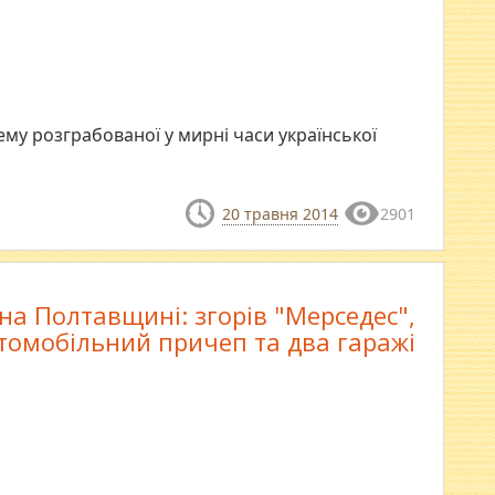
му розграбованої у мирні часи української
20 травня 2014
2901
на Полтавщині: згорів "Мерседес",
томобільний причеп та два гаражі