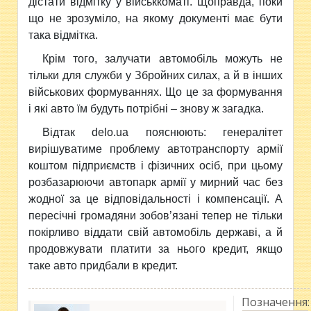
дістати відмітку у військкоматі. Щоправда, поки
що не зрозуміло, на якому документі має бути
така відмітка.
Крім того, залучати автомобіль можуть не
тільки для служби у Збройних силах, а й в інших
військових формуваннях. Що це за формування
і які авто їм будуть потрібні – знову ж загадка.
Відтак delo.ua пояснюють: генералітет
вирішуватиме проблему автотранспорту армії
коштом підприємств і фізичних осіб, при цьому
розбазарюючи автопарк армії у мирний час без
жодної за це відповідальності і компенсації. А
пересічні громадяни зобов’язані тепер не тільки
покірливо віддати свій автомобіль державі, а й
продовжувати платити за нього кредит, якщо
таке авто придбали в кредит.
Позначення: