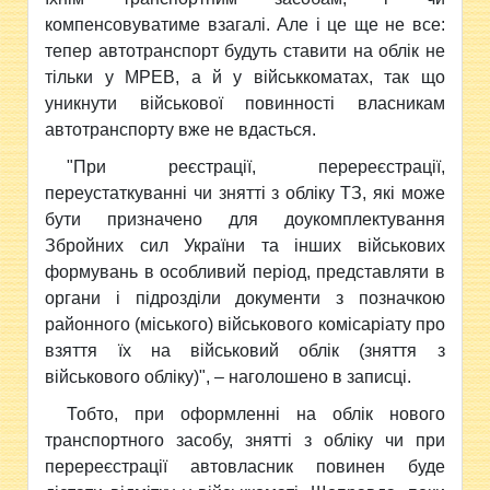
компенсовуватиме взагалі. Але і це ще не все:
тепер автотранспорт будуть ставити на облік не
тільки у МРЕВ, а й у військкоматах, так що
уникнути військової повинності власникам
автотранспорту вже не вдасться.
"При реєстрації, перереєстрації,
переустаткуванні чи знятті з обліку ТЗ, які може
бути призначено для доукомплектування
Збройних сил України та інших військових
формувань в особливий період, представляти в
органи і підрозділи документи з позначкою
районного (міського) військового комісаріату про
взяття їх на військовий облік (зняття з
військового обліку)", – наголошено в записці.
Тобто, при оформленні на облік нового
транспортного засобу, знятті з обліку чи при
перереєстрації автовласник повинен буде