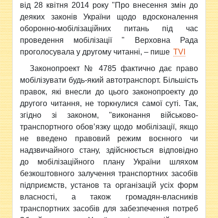
від 28 квітня 2014 року "Про внесення змін до
деяких законів України щодо вдосконалення
оборонно-мобілізаційних питань під час
проведення мобілізації " Верховна Рада
проголосувала у другому читанні, – пише
ТVI
Законопроект № 4785 фактично дає право
мобілізувати будь-який автотранспорт. Більшість
правок, які внесли до цього законопроекту до
другого читання, не торкнулися самої суті. Так,
згідно зі законом, "виконання військово-
транспортного обов’язку щодо мобілізації, якщо
не введено правовий режим воєнного чи
надзвичайного стану, здійснюється відповідно
до мобілізаційного плану України шляхом
безкоштовного залучення транспортних засобів
підприємств, установ та організацій усіх форм
власності, а також громадян-власників
транспортних засобів для забезпечення потреб