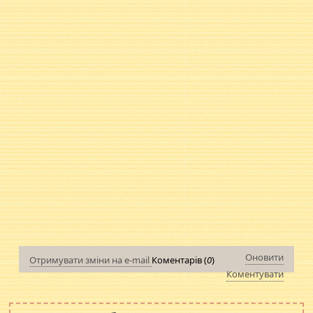
Оновити
Отримувати зміни на e-mail
Коментарів (
0
)
Коментувати