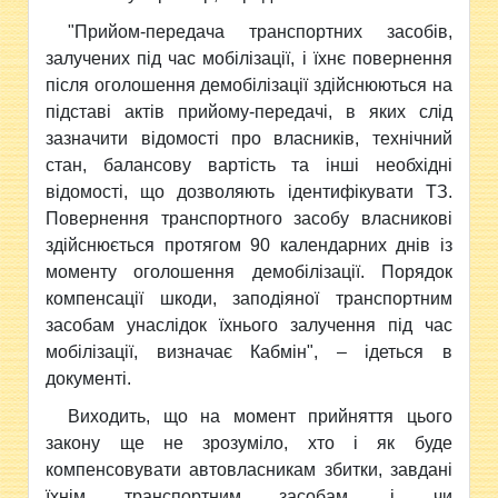
"Прийом-передача транспортних засобів,
залучених під час мобілізації, і їхнє повернення
після оголошення демобілізації здійснюються на
підставі актів прийому-передачі, в яких слід
зазначити відомості про власників, технічний
стан, балансову вартість та інші необхідні
відомості, що дозволяють ідентифікувати ТЗ.
Повернення транспортного засобу власникові
здійснюється протягом 90 календарних днів із
моменту оголошення демобілізації. Порядок
компенсації шкоди, заподіяної транспортним
засобам унаслідок їхнього залучення під час
мобілізації, визначає Кабмін", – ідеться в
документі.
Виходить, що на момент прийняття цього
закону ще не зрозуміло, хто і як буде
компенсовувати автовласникам збитки, завдані
їхнім транспортним засобам, і чи