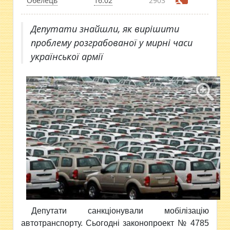
Обелець
16:02
2903
Депутати знайшли, як вирішити
проблему розграбованої у мирні часи
української армії
Депутати санкціонували мобілізацію
автотранспорту. Сьогодні законопроект № 4785