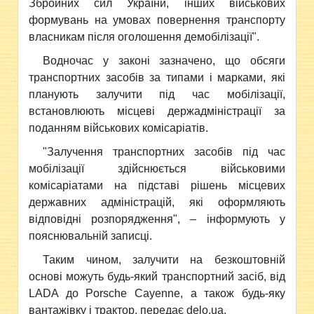
Збройних сил України, інших військових
формувань на умовах повернення транспорту
власникам після оголошення демобілізації".
Водночас у законі зазначено, що обсяги
транспортних засобів за типами і марками, які
планують залучити під час мобілізації,
встановлюють місцеві держадміністрації за
поданням військових комісаріатів.
"Залучення транспортних засобів під час
мобілізації здійснюється військовими
комісаріатами на підставі рішень місцевих
державних адміністрацій, які оформляють
відповідні розпорядження", – інформують у
пояснювальній записці.
Таким чином, залучити на безкоштовній
основі можуть будь-який транспортний засіб, від
LADA до Porsche Cayenne, а також будь-яку
вантажівку і трактор, передає delo.ua.