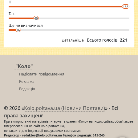
want to meet new people. Sakshi Mirchandani health and figure
Ні
conscious in order to keep yourself fit and regularly go to the health
165
club.
⇒ sakshimirchandani.com
Так
40
Ще не визначився
16
Всього голосів:
221
Детальніше
"Коло"
Надіслати повідомлення
Реклама
Редакція
© 2026 «
Kolo.poltava.ua (Новини Полтави)
» - Всі
права захищені!
При використанні матеріалів інтернет-видання «Коло» на інших сайтах обов’язкове
гіперпосилання на сайт kolo.poltava.ua,
не закрите для індексації пошуковими системами.
Редактор - redaktor@kolo.poltava.ua Телефон редакції: 613-245