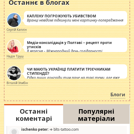
Останнє в блогах
КАПЛІНУ ПОГРОЖУЮТЬ УБИВСТВОМ
Вранці невідомі підкинули мені картинку-попередження
Сергій Каплін
Медіа-консолідація у Полтаві – рецепт проти
утисків
8 вересня – Міжнародний день солідарності
журналістів.
Надія Труш
ЧИ МАЮТЬ УКРАЇНЦІ ПЛАТИТИ ТРІЄЧНИКАМ
СТИПЕНДІЇ?
Рідко пишу лонгріди тим паче на такі теми, але вже
просто дістало! Обурюють сьогоднішні інсенуації
Віталій Улибін
навколо стипендіального питання. Штучно
роздувається ще одна соціальна катастрофа.
Блоги
Останні
Популярні
коментарі
матеріали
ischenko peter:
⇒ blts-tattoo.com