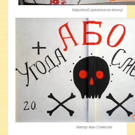
Народний креатив на ялинці
Автор Іван Семесюк