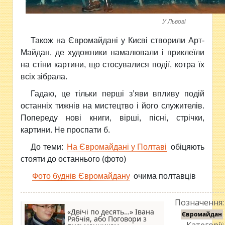
У Львові
Також на Євромайдані у Києві створили Арт-
Майдан, де художники намалювали і приклеїли
на стіни картини, що стосувалися події, котра їх
всіх зібрала.
Гадаю, це тільки перші з’яви впливу подій
останніх тижнів на мистецтво і його служителів.
Попереду нові книги, вірші, пісні, стрічки,
картини. Не проспати б.
До теми:
На Євромайдані у Полтаві
обіцяють
стояти до останнього (фото)
Фото буднів Євромайдану
очима полтавців
Позначення:
«Двічі по десять…» Івана
Євромайдан
Рябчія, або Поговори з
Категорії: