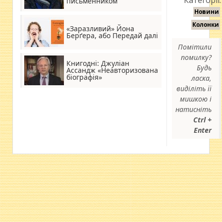
письменником
Новини
Колонки
«Заразливий» Йона
Берґера, або Передай далі
Помітили
помилку?
Книгодні: Джуліан
Будь
Ассандж «Неавторизована
біографія»
ласка,
виділіть її
мишкою і
натисніть
Ctrl +
Enter