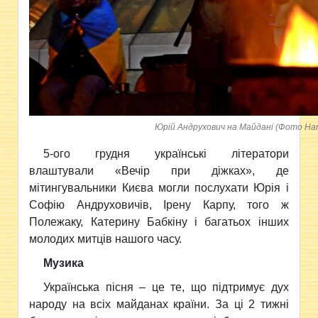
Юрій Андрухович на Майдані (Фото На
5-ого грудня українські літератори
влаштували «Вечір при діжках», де
мітингувальники Києва могли послухати Юрія і
Софію Андруховичів, Ірену Карпу, того ж
Полежаку, Катерину Бабкіну і багатьох інших
молодих митців нашого часу.
Музика
Українська пісня – це те, що підтримує дух
народу на всіх майданах країни. За ці 2 тижні