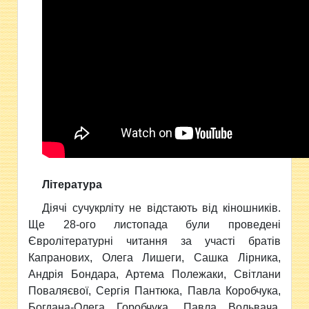
Література
Діячі сучукрліту не відстають від кіношників.
Ще 28-ого листопада були проведені
Євролітературні читання за участі братів
Капранових, Олега Лишеги, Сашка Лірника,
Андрія Бондара, Артема Полежаки, Світлани
Поваляєвої, Сергія Пантюка, Павла Коробчука,
Богдана-Олега Горобчука, Павла Вольвача,