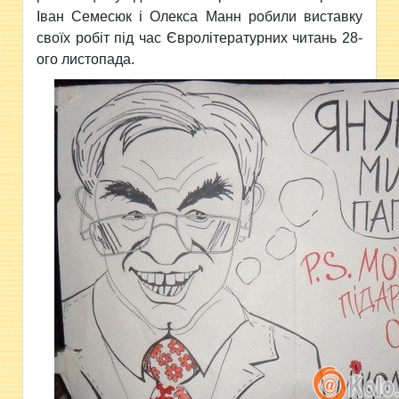
Іван Семесюк і Олекса Манн робили виставку
своїх робіт під час Євролітературних читань 28-
ого листопада.