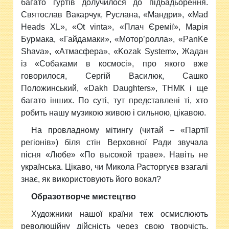
багато гуртів долучилося до підбадьорення.
Святослав Вакарчук, Руслана, «Мандри», «Mad
Heads XL», «Ot vinta», «Плач Єремії», Марія
Бурмака, «Гайдамаки», «Мотор’ролла», «PanKe
Shava», «Атмасфера», «Kozak System», Жадан
із «Собаками в космосі», про якого вже
говорилося, Сергій Василюк, Сашко
Положинський, «Dakh Daughters», ТНМК і ще
багато інших. По суті, тут представлені ті, хто
робить нашу музикою живою і сильною, цікавою.
На провладному мітингу (читай – «Партії
регіонів») біля стін Верховної Ради звучала
пісня «Любе» «По высокой траве». Навіть не
українська. Цікаво, чи Микола Расторгуєв взагалі
знає, як використовують його вокал?
Образотворче мистецтво
Художники нашої країни теж осмислюють
революційну дійсність через свою творчість.