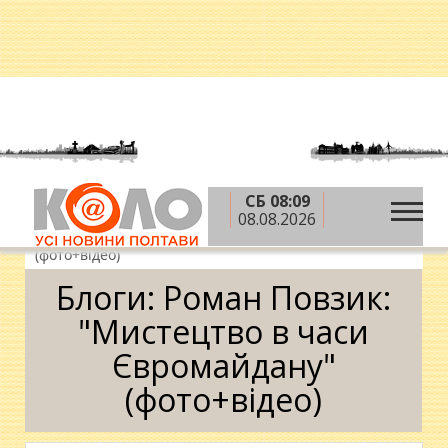
СБ 08:09
»
»
»
Головна
Блоги
Роман Повзик
Блоги:
08.08.2026
Роман Повзик: "Мистецтво в часи Євромайдану"
(фото+відео)
Блоги: Роман Повзик:
"Мистецтво в часи
Євромайдану"
(фото+відео)