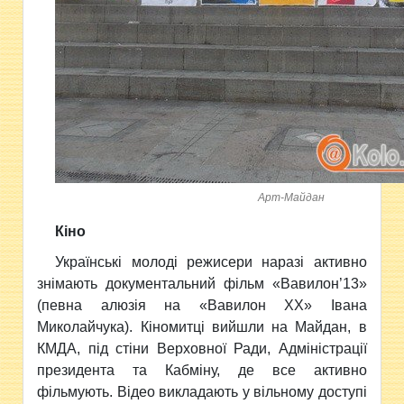
Арт-Майдан
Кіно
Українські молоді режисери наразі активно
знімають документальний фільм «Вавилон’13»
(певна алюзія на «Вавилон XX» Івана
Миколайчука). Кіномитці вийшли на Майдан, в
КМДА, під стіни Верховної Ради, Адміністрації
президента та Кабміну, де все активно
фільмують. Відео викладають у вільному доступі