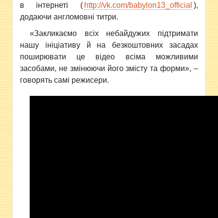
в інтернеті (
http://vk.com/babylon13_official
),
додаючи англомовні титри.
«Закликаємо всіх небайдужих підтримати
нашу ініціативу й на безкоштовних засадах
поширювати це відео всіма можливими
засобами, не змінюючи його змісту та форми», –
говорять самі режисери.