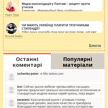
Медіа-консолідація у Полтаві – рецепт проти
утисків
8 вересня – Міжнародний день солідарності
журналістів.
Надія Труш
ЧИ МАЮТЬ УКРАЇНЦІ ПЛАТИТИ ТРІЄЧНИКАМ
СТИПЕНДІЇ?
Рідко пишу лонгріди тим паче на такі теми, але вже
просто дістало! Обурюють сьогоднішні інсенуації
Віталій Улибін
навколо стипендіального питання. Штучно
роздувається ще одна соціальна катастрофа.
Блоги
Останні
Популярні
коментарі
матеріали
ischenko peter:
⇒ blts-tattoo.com
Gor:
Сейчас рынок мебели чрезвычайно насыщен,
причем предлагают реально эксклюзивное исполнение и
стандартные модели малых серий кухонь, пока видел
отличную кухонную мебель по дизайну, мало походит на
tavaseni:
Классическая кухня с угловым столом,
стандартные формы, в MebelOk, креативненько и что главное -
прекрасный дизайн, высокое качество я приобрела
со вкусом все в порядке, без ненужных наворотов удорожающих
благодаря интернет магазину, контакты которого вы
мебель, а это не последний фактор.