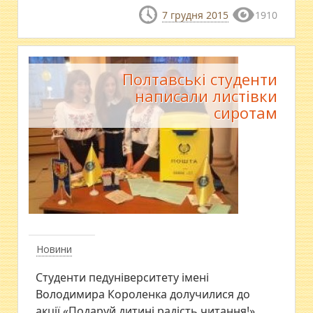
7 грудня 2015
1910
Полтавські студенти
написали листівки
сиротам
Новини
Студенти педуніверситету імені
Володимира Короленка долучилися до
акції «Подаруй дитині радість читання!»