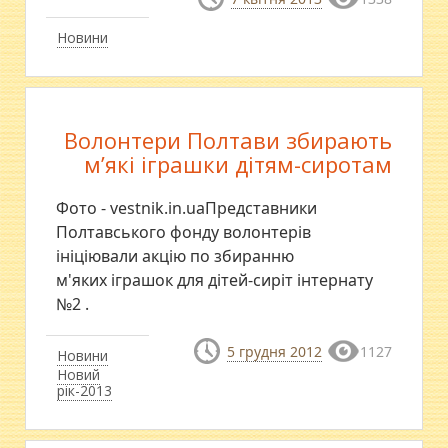
Новини
Волонтери Полтави збирають
м’які іграшки дітям-сиротам
Фото - vestnik.in.uaПредставники
Полтавського фонду волонтерів
ініціювали акцію по збиранню
м'яких іграшок для дітей-сиріт інтернату
№2 .
5 грудня 2012
1127
Новини
Новий
рік-2013