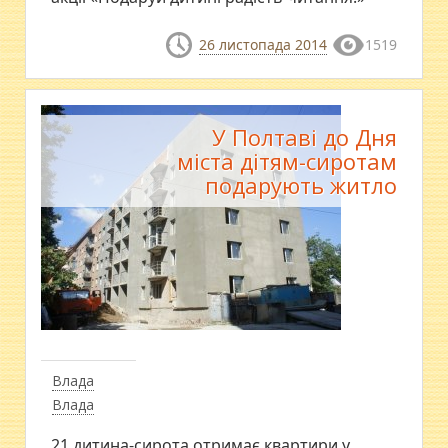
26 листопада 2014
1519
У Полтаві до Дня
міста дітям-сиротам
подарують житло
Влада
Влада
21 дитина-сирота отримає квартири у