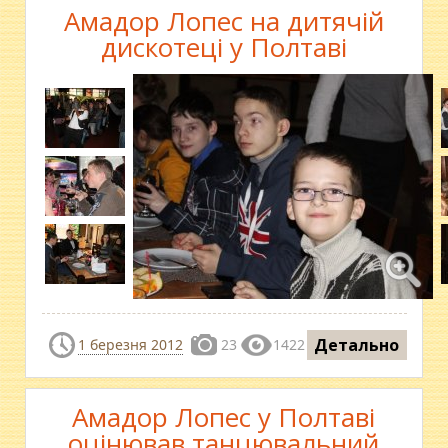
Амадор Лопес на дитячій
дискотеці у Полтаві
Детально
1 березня 2012
23
1422
Амадор Лопес у Полтаві
оцінював танцювальний