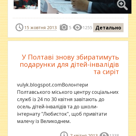
Детально
15 жовтня 2013
5
1255
У Полтаві знову збиратимуть
подарунки для дітей-інвалідів
та сиріт
vulyk.blogspot.comВолонтери
Полтавського міського центру соціальних
служб із 24 по 30 квітня завітають до
осель дітей-інвалідів та до школи-
інтернату "Любисток", щоб привітати
малечу із Великоднем.
7 квітня 2013
1338