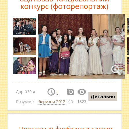
конкурс (фоторепортаж)
Дар 039 я
1
Детально
Розумняк
березня 2012
45
1823
Полтавські футболісти-сироти