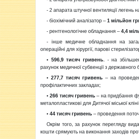
- 2 апарата штучної вентиляції легень 
- біохімічний аналізатор –
1 мільйон г
- рентгенологічне обладнання –
4,4 мі
- інше медичне обладнання на зага
операційні для хірургії, парові стерилізат
•
596,9 тисяч гривень
. - на збільш
рахунок медичної субвенції з державного 
•
277,7 тисяч гривень
– на проведен
профілактичних закладах;
•
266 тисяч гривень
– на придбання фу
металопластикові для Дитячої міської клініч
•
44 тисяч гривень
– проведення поточ
Окрім того, за рахунок перегляду вида
кошти срямують на виконання заходів про