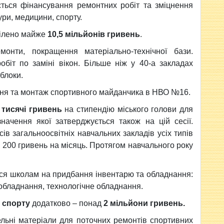
ується фінансування ремонтних робіт та зміцнення
ури, медицини, спорту.
ілено майже
10,5 мільйонів гривень
.
монти, покращення матеріально-технічної бази.
біт по заміні вікон. Більше ніж у 40-а закладах
 блоки.
ня та монтаж спортивного майданчика в НВО №16.
 тисячі гривень
на стипендію міського голови для
начення якої затверджується також на цій сесії.
ів загальноосвітніх навчальних закладів усіх типів
 200 гривень на місяць. Протягом навчального року
ься школам на придбання інвентарю та обладнання:
 обладнання, технологічне обладнання.
а спорту
додатково – понад
2 мільйони гривень.
льні матеріали для поточних ремонтів спортивних