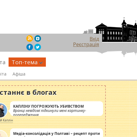
Вхід
Реєстрація
та
Топ-тема
іта
Афіша
станнє в блогах
КАПЛІНУ ПОГРОЖУЮТЬ УБИВСТВОМ
Вранці невідомі підкинули мені картинку-
попередження
ій Каплін
Медіа-консолідація у Полтаві – рецепт проти