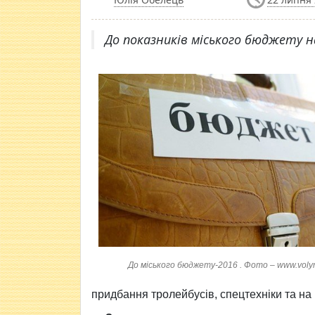
До показників міського бюджету на
До міського бюджету-2016 . Фото – www.vol
придбання тролейбусів, спецтехніки та на 