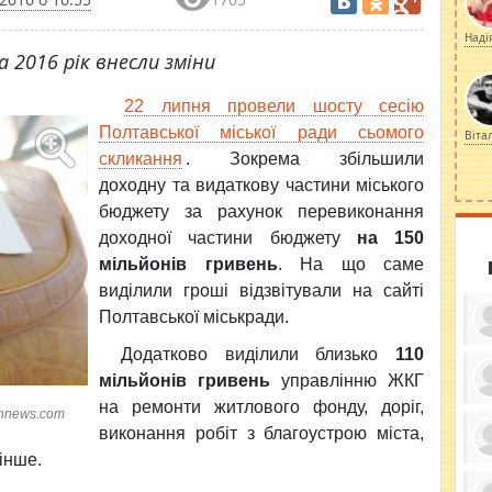
Наді
 2016 рік внесли зміни
22 липня провели шосту сесію
Полтавської міської ради сьомого
Віта
скликання
. Зокрема
збільшили
доходну та видаткову частини міського
бюджету за рахунок перевиконання
доходної частини бюджету
на 150
мільйонів гривень
. На що саме
виділили гроші відзвітували на сайті
Полтавської міськради.
Додатково виділили близько
110
мільйонів гривень
управлінню ЖКГ
на р
емонти житлового фонду, доріг,
ку
ynnews.com
ди
виконання робіт з благоустрою міста,
кр
бе
інше.
вы
по