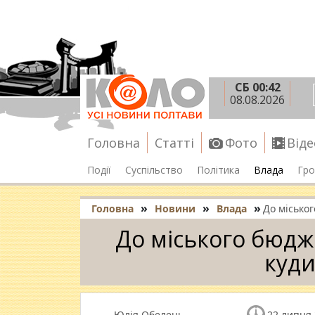
СБ 00:42
08.08.2026
Головна
Статті
Фото
Віде
Події
Суспільство
Політика
Влада
Гро
»
»
»
Головна
Новини
Влада
До міськог
До міського бюдж
куди
Юлія Обелець
22 липня 