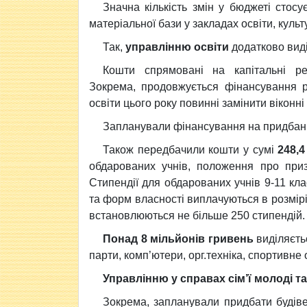
Значна кількість змін у бюджеті стос
матеріальної бази у закладах освіти, культ
Так,
управлінню освіти
додатково вид
Кошти спрямовані на капітальні ре
Зокрема, продовжується фінансування ро
освіти цього року повинні замінити віконні
Запланували фінансування на придбан
Також передбачили кошти у сумі
248,4
обдарованих учнів, положення про приз
Стипендії для обдарованих учнів 9-11 клас
та форм власності виплачуються в розмірі
встановлюються не більше 250 стипендій.
Понад 8 мільйонів гривень
виділяєт
парти, комп’ютери, орг.техніка, спортивне
Управлінню у справах сім’ї молоді т
Зокрема, запланували придбати будіве