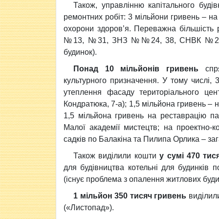
Також, управлінню капітального буді
ремонтних робіт: 3 мільйони гривень – на
охорони здоров’я. Переважна більшість р
№13, №31, ЗНЗ №№24, 38, СНВК №26, м
будинок).
Понад 10 мільйонів гривень
спр
культурного призначення. У тому числі, 
утеплення фасаду територіального цент
Кондратюка, 7-а); 1,5 мільйона гривень – 
1,5 мільйона гривень на реставрацію па
Малої академії мистецтв; на проектно-
садків по Балакіна та Пилипа Орлика – за
Також виділили кошти
у сумі 470 тис
для будівництва котельні для будинків 
(існує проблема з опалення житлових буди
1 мільйон 350 тисяч гривень
виділили
(«Листопад»).