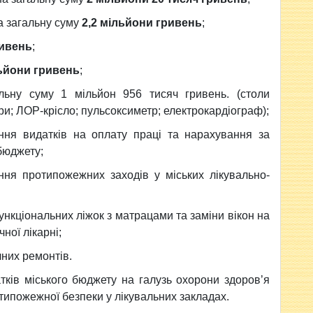
на загальну суму
2,2 мільйони гривень
;
ривень
;
льйони гривень
;
льну суму 1 мільйон 956 тисяч гривень. (столи
ори; ЛОР-крісло; пульсоксиметр; електрокардіограф);
ення видатків на оплату праці та нарахування за
бюджету;
ня протипожежних заходів у міських лікувально-
нкціональних ліжок з матрацами та заміни вікон на
ної лікарні;
них ремонтів.
тків міського бюджету на галузь охорони здоров’я
типожежної безпеки у лікувальних закладах.