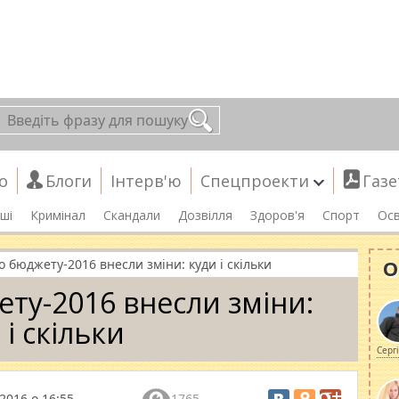
о
Блоги
Інтерв'ю
Спецпроекти
Газе
ші
Кримінал
Скандали
Дозвілля
Здоров'я
Спорт
Осв
О
о бюджету-2016 внесли зміни: куди і скільки
ету-2016 внесли зміни:
 і скільки
Серг
2016 о 16:55
1765