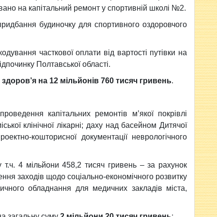
вано на капітальний ремонт у спортивній школі №2.
ридбання будиночку для спортивного оздоровчого
одування часткової оплати від вартості путівки на
ідпочинку Полтавської області.
 здоров’я на 12 мільйонів 760 тисяч гривень
.
роведення капітальних ремонтів м’якої покрівлі
іської клінічної лікарні; даху над басейном Дитячої
 проектно-кошторисної документації неврологічного
у т.ч. 4 мільйони 458,2 тисяч гривень – за рахунок
ення заходів щодо соціально-економічного розвитку
ичного обладнання для медичних закладів міста,
 на загальну суму
2 мільйони 20 тисяч гривень
;