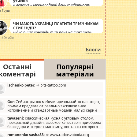
утисків
8 вересня – Міжнародний день солідарності
журналістів.
я Труш
ЧИ МАЮТЬ УКРАЇНЦІ ПЛАТИТИ ТРІЄЧНИКАМ
СТИПЕНДІЇ?
Рідко пишу лонгріди тим паче на такі теми,
але вже просто дістало! Обурюють сьогоднішні
лій Улибін
інсенуації навколо стипендіального питання.
Штучно роздувається ще одна соціальна
Блоги
катастрофа.
Останні
Популярні
коментарі
матеріали
ischenko peter:
⇒ blts-tattoo.com
Gor:
Сейчас рынок мебели чрезвычайно насыщен,
причем предлагают реально эксклюзивное
исполнение и стандартные модели малых серий
хонь, пока видел отличную кухонную мебель по
tavaseni:
Классическая кухня с угловым столом,
зайну, мало походит на стандартные формы, в MebelOk,
прекрасный дизайн, высокое качество я приобрела
еативненько и что главное - со вкусом все в порядке,
благодаря интернет магазину, контакты которого
з ненужных наворотов удорожающих мебель, а это не
 можете просмотреть https://mwood.com.ua.
следний фактор.
romanenko sasha83:
⇒ www.radiosvoboda.org