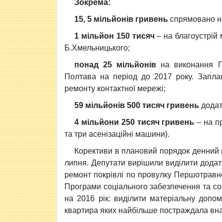
Зокрема:
15, 5 мільйонів гривень
спрямовано на
1 мільйон 150 тисяч
– на благоустрій 
Б.Хмельницького;
понад 25 мільйонів
на виконання Пр
Полтава на період до 2017 року. Запла
ремонту контактної мережі;
59 мільйонів 500 тисяч гривень
додат
4 мільйони 250 тисяч гривень
– на п
та три асенізаційні машини).
Корективи в плановий порядок денний 
липня. Депутати вирішили виділити додатк
ремонт покрівлі по провулку Першотравне
Програми соціального забезпечення та со
на 2016 рік: виділити матеріальну допо
квартира яких найбільше постраждала вна