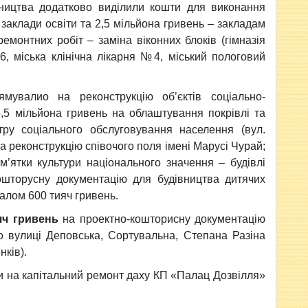
вництва додатково виділили кошти для виконання
 заклади освіти та 2,5 мільйона гривень – закладам
емонтних робіт – заміна віконних блоків (гімназія
іська клінічна лікарня №4, міський пологовий
ямувалио на реконструкцію об’єктів соціально-
3,5 мільйона гривень на облаштування покрівлі та
ру соціального обслуговування населення (вул.
на реконструкцію співочого поля імені Марусі Чурай;
м’ятки культури національного значення – будівлі
кошторусну документацію для будівництва дитячих
галом 600 тияч гривень.
яч гривень
на проектно-кошторисну документацію
по вулиці Деповська, Сортувальна, Степана Разіна
нків).
 на капітальний ремонт даху КП «Палац Дозвілля»