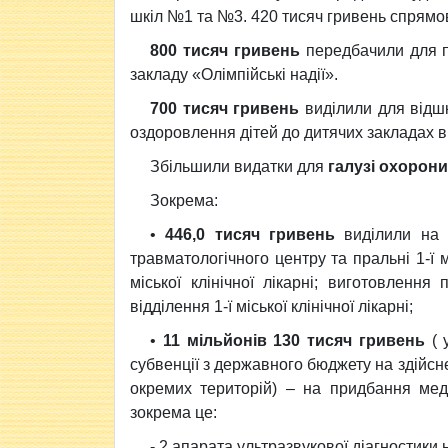
шкіл №1 та №3. 420 тисяч гривень спрямо
800 тисяч гривень
передбачили для п
закладу «Олімпійські надії».
700 тисяч гривень
виділили для відшк
оздоровлення дітей до дитячих закладах в
Збільшили видатки для
галузі охорони
Зокрема:
•
446,0 тисяч гривень
виділили на п
травматологічного центру та пральні 1-ї м
міської клінічної лікарні; виготовлення
відділення 1-ї міської клінічної лікарні;
•
11 мільйонів 130 тисяч гривень
( 
субвенції з державного бюджету на здійсн
окремих територій) – на придбання мед
зокрема це:
- 2 апарата ультразвукової діагностики