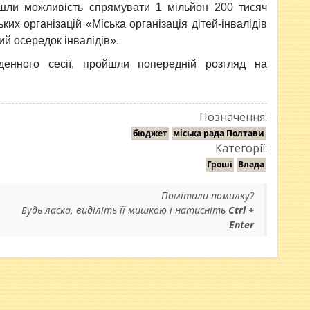
йшли можливість спрямувати 1 мільйон 200 тисяч
их організацій «Міська організація дітей-інвалідів
ий осередок інвалідів».
денного сесії, пройшли попередній розгляд на
Позначення:
бюджет
міська рада Полтави
Категорії:
Гроші
Влада
Помітили помилку?
Будь ласка, виділіть її мишкою і натисніть
Ctrl +
Enter