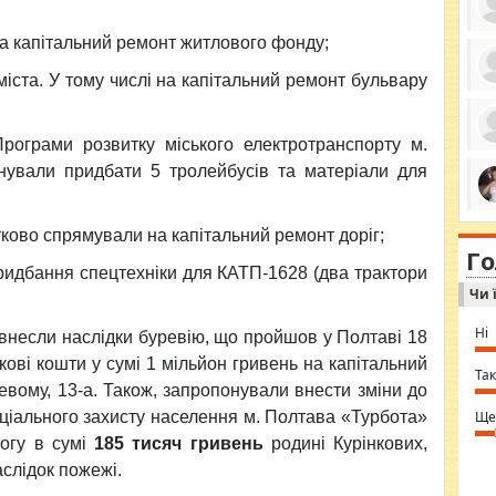
 капітальний ремонт житлового фонду;
міста. У тому числі на капітальний ремонт бульвару
ро
се
да
ограми розвитку міського електротранспорту м.
ос
ін
нували придбати 5 тролейбусів та матеріали для
за
тіл
ком
bea
ми
tha
ково спрямували на капітальний ремонт доріг;
на
nig
Г
по
in 
ридбання спецтехніки для КАТП-1628 (два трактори
Sol
Чи 
Ind
gir
bod
Ні
внесли наслідки буревію, що пройшов у Полтаві 18
alw
Mir
ові кошти у сумі 1 мільйон гривень на капітальний
you
Так
⇒ 
вому, 13-а. Також, запропонували внести зміни до
ціального захисту населення м. Полтава «Турбота»
Ще
могу в сумі
185 тисяч гривень
родині Курінкових,
слідок пожежі.