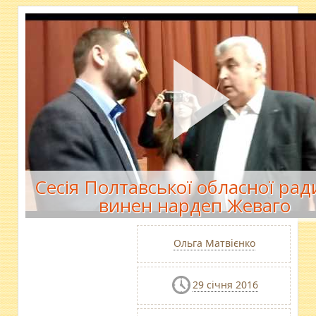
Сесія Полтавської обласної рад
винен нардеп Жеваго
Ольга Матвієнко
29 січня 2016