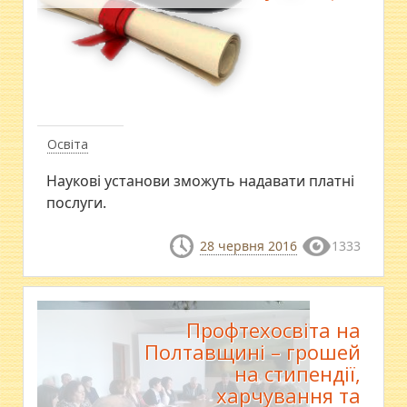
Освіта
Наукові установи зможуть надавати платні
послуги.
28 червня 2016
1333
Профтехосвіта на
Полтавщині – грошей
на стипендії,
харчування та