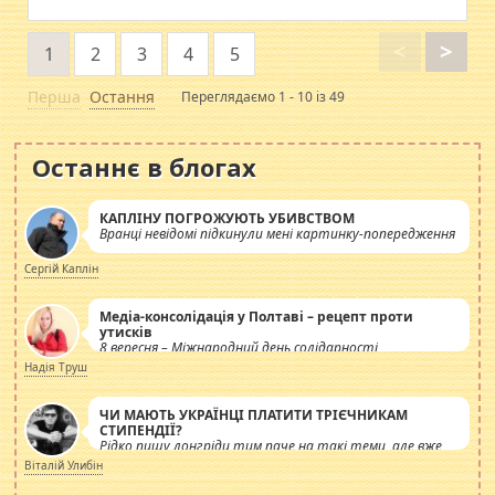
<
>
1
2
3
4
5
Перша
Остання
Переглядаємо 1 - 10 із 49
Останнє в блогах
КАПЛІНУ ПОГРОЖУЮТЬ УБИВСТВОМ
Вранці невідомі підкинули мені картинку-попередження
Сергій Каплін
Медіа-консолідація у Полтаві – рецепт проти
утисків
8 вересня – Міжнародний день солідарності
журналістів.
Надія Труш
ЧИ МАЮТЬ УКРАЇНЦІ ПЛАТИТИ ТРІЄЧНИКАМ
СТИПЕНДІЇ?
Рідко пишу лонгріди тим паче на такі теми, але вже
просто дістало! Обурюють сьогоднішні інсенуації
Віталій Улибін
навколо стипендіального питання. Штучно
роздувається ще одна соціальна катастрофа.