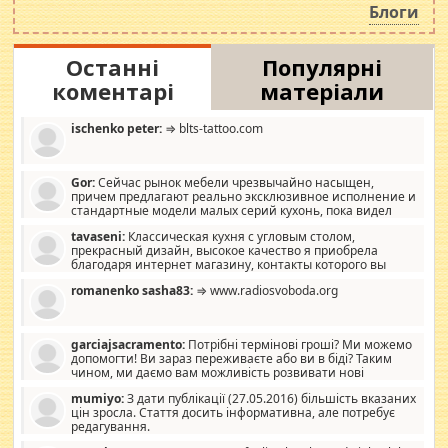
Блоги
Останні
Популярні
коментарі
матеріали
ischenko peter:
⇒ blts-tattoo.com
Gor:
Сейчас рынок мебели чрезвычайно насыщен,
причем предлагают реально эксклюзивное исполнение и
стандартные модели малых серий кухонь, пока видел
отличную кухонную мебель по дизайну, мало походит на
tavaseni:
Классическая кухня с угловым столом,
стандартные формы, в MebelOk, креативненько и что главное -
прекрасный дизайн, высокое качество я приобрела
со вкусом все в порядке, без ненужных наворотов удорожающих
благодаря интернет магазину, контакты которого вы
мебель, а это не последний фактор.
можете просмотреть https://mwood.com.ua.
romanenko sasha83:
⇒ www.radiosvoboda.org
garciajsacramento:
Потрібні термінові гроші? Ми можемо
допомогти! Ви зараз переживаєте або ви в біді? Таким
чином, ми даємо вам можливість розвивати нові
розробки. Як багата людина, я почуваю себе зобов'язаним
mumiyo:
З дати публікації (27.05.2016) більшість вказаних
допомагати людям, які намагаються дати їм шанс. Кожен
цін зросла. Стаття досить інформативна, але потребує
заслуговує на другий шанс, і, оскільки влада не зможе, вони
редагування.
повинні приймати від інших. Для нас нема багато суми, і зрілість
ми визначаємо за взаємною згодою. Ні сюрпризів, ні додаткових