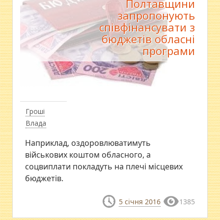
Полтавщини
запропонують
співфінансувати з
бюджетів обласні
програми
Гроші
Влада
Наприклад, оздоровлюватимуть
військових коштом обласного, а
соцвиплати покладуть на плечі місцевих
бюджетів.
5 січня 2016
1385