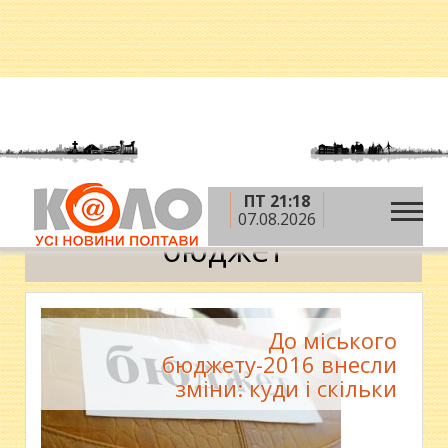
ПТ 21:18
»
Головна
бюджет
07.08.2026
бюджет
До міського
бюджету-2016 внесли
зміни: куди і скільки