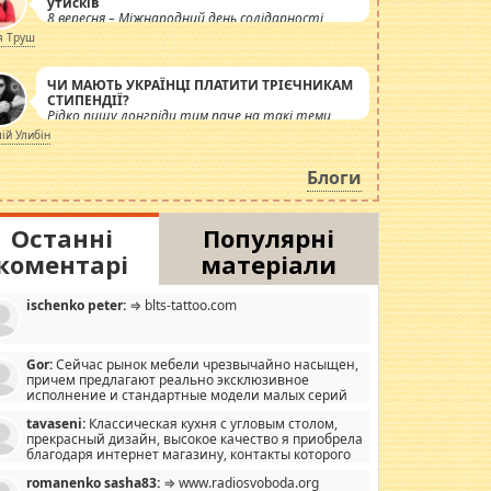
утисків
8 вересня – Міжнародний день солідарності
журналістів.
я Труш
ЧИ МАЮТЬ УКРАЇНЦІ ПЛАТИТИ ТРІЄЧНИКАМ
СТИПЕНДІЇ?
Рідко пишу лонгріди тим паче на такі теми,
але вже просто дістало! Обурюють сьогоднішні
лій Улибін
інсенуації навколо стипендіального питання.
Штучно роздувається ще одна соціальна
Блоги
катастрофа.
Останні
Популярні
коментарі
матеріали
ischenko peter:
⇒ blts-tattoo.com
Gor:
Сейчас рынок мебели чрезвычайно насыщен,
причем предлагают реально эксклюзивное
исполнение и стандартные модели малых серий
хонь, пока видел отличную кухонную мебель по
tavaseni:
Классическая кухня с угловым столом,
зайну, мало походит на стандартные формы, в MebelOk,
прекрасный дизайн, высокое качество я приобрела
еативненько и что главное - со вкусом все в порядке,
благодаря интернет магазину, контакты которого
з ненужных наворотов удорожающих мебель, а это не
 можете просмотреть https://mwood.com.ua.
следний фактор.
romanenko sasha83:
⇒ www.radiosvoboda.org