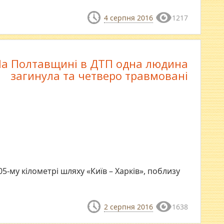
4 серпня 2016
1217
а Полтавщині в ДТП одна людина
загинула та четверо травмовані
05-му кілометрі шляху «Київ – Харків», поблизу
2 серпня 2016
1638