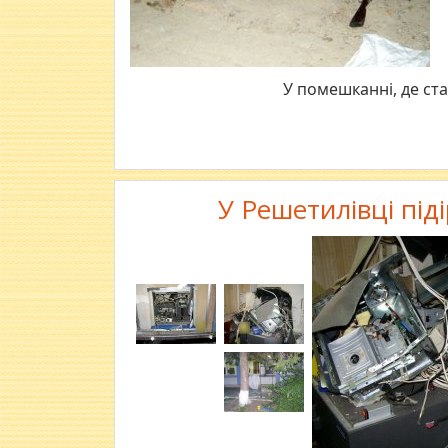
У помешканні, де ст
У Решетилівці пі