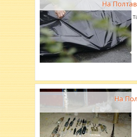
На Полтав
Т
На Пол