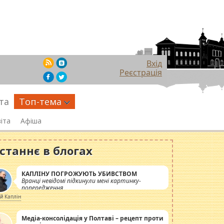
Вхід
Реєстрація
та
Топ-тема
іта
Афіша
станнє в блогах
КАПЛІНУ ПОГРОЖУЮТЬ УБИВСТВОМ
Вранці невідомі підкинули мені картинку-
попередження
ій Каплін
Медіа-консолідація у Полтаві – рецепт проти