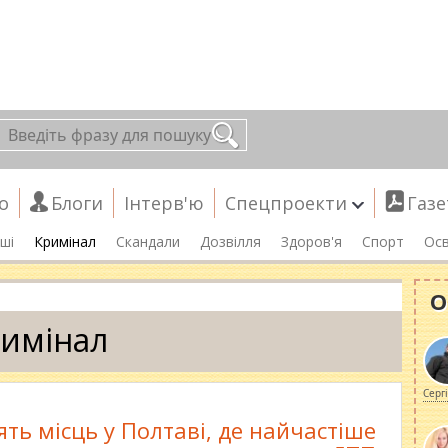
о
Блоги
Інтерв'ю
Спецпроекти
Газе
ші
Кримінал
Скандали
Дозвілля
Здоров'я
Спорт
Осв
О
имінал
Серг
ять місць у Полтаві, де найчастіше