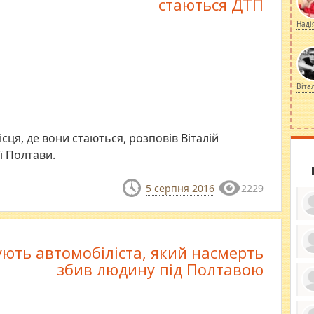
стаються ДТП
Наді
Віта
ця, де вони стаються, розповів Віталій
ї Полтави.
5 серпня 2016
2229
ють автомобіліста, який насмерть
ку
збив людину під Полтавою
ди
кр
бе
вы
по