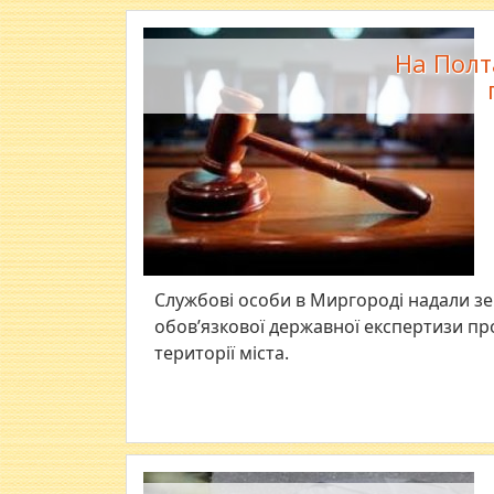
На Полт
Службові особи в Миргороді надали зе
обов’язкової державної експертизи пр
території міста.