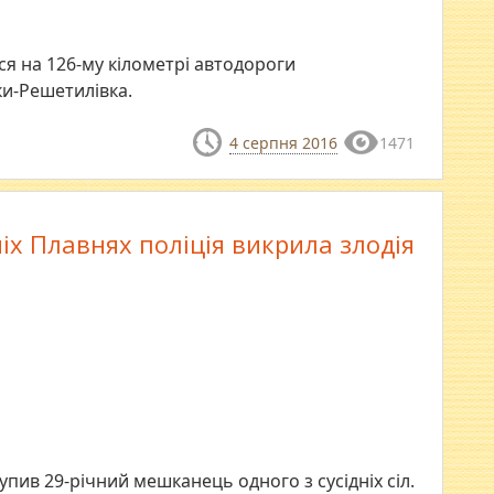
я на 126-му кілометрі автодороги
и-Решетилівка.
4 серпня 2016
1471
іх Плавнях поліція викрила злодія
пив 29-річний мешканець одного з сусідніх сіл.