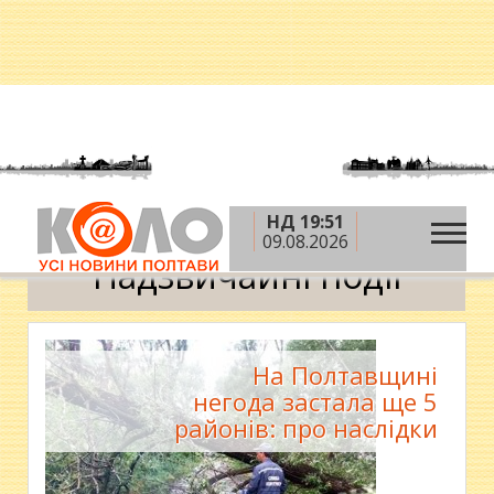
НД 19:51
»
»
Головна
Новини
Надзвичайні події
09.08.2026
Надзвичайні події
На Полтавщині
негода застала ще 5
районів: про наслідки