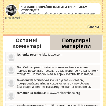
ЧИ МАЮТЬ УКРАЇНЦІ ПЛАТИТИ ТРІЄЧНИКАМ
СТИПЕНДІЇ?
Рідко пишу лонгріди тим паче на такі теми, але вже
просто дістало! Обурюють сьогоднішні інсенуації
Віталій Улибін
навколо стипендіального питання. Штучно
роздувається ще одна соціальна катастрофа.
Блоги
Останні
Популярні
коментарі
матеріали
ischenko peter:
⇒ blts-tattoo.com
Gor:
Сейчас рынок мебели чрезвычайно насыщен,
причем предлагают реально эксклюзивное исполнение и
стандартные модели малых серий кухонь, пока видел
отличную кухонную мебель по дизайну, мало походит на
tavaseni:
Классическая кухня с угловым столом,
стандартные формы, в MebelOk, креативненько и что главное -
прекрасный дизайн, высокое качество я приобрела
со вкусом все в порядке, без ненужных наворотов удорожающих
благодаря интернет магазину, контакты которого вы
мебель, а это не последний фактор.
можете просмотреть https://mwood.com.ua.
romanenko sasha83:
⇒ www.radiosvoboda.org
garciajsacramento:
Потрібні термінові гроші? Ми можемо