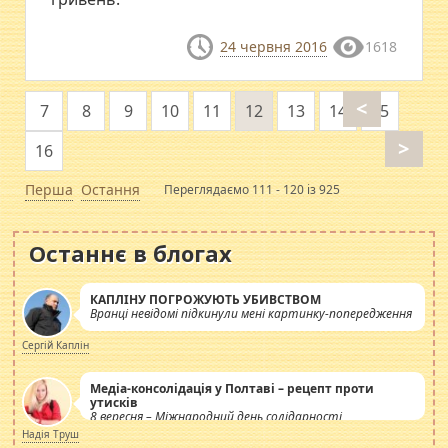
24 червня 2016
1618
<
7
8
9
10
11
12
13
14
15
>
16
Перша
Остання
Переглядаємо 111 - 120 із 925
Останнє в блогах
КАПЛІНУ ПОГРОЖУЮТЬ УБИВСТВОМ
Вранці невідомі підкинули мені картинку-попередження
Сергій Каплін
Медіа-консолідація у Полтаві – рецепт проти
утисків
8 вересня – Міжнародний день солідарності
журналістів.
Надія Труш