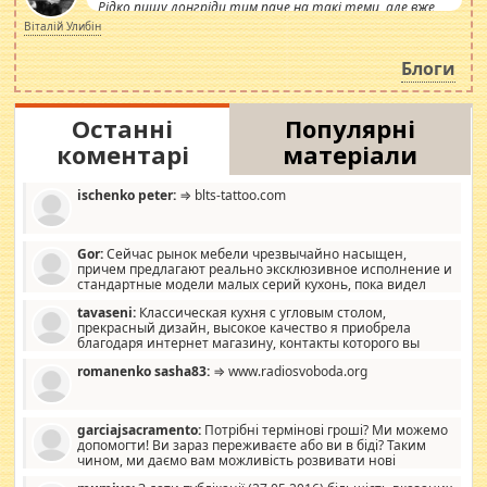
Рідко пишу лонгріди тим паче на такі теми, але вже
просто дістало! Обурюють сьогоднішні інсенуації
Віталій Улибін
навколо стипендіального питання. Штучно
роздувається ще одна соціальна катастрофа.
Блоги
Останні
Популярні
коментарі
матеріали
ischenko peter:
⇒ blts-tattoo.com
Gor:
Сейчас рынок мебели чрезвычайно насыщен,
причем предлагают реально эксклюзивное исполнение и
стандартные модели малых серий кухонь, пока видел
отличную кухонную мебель по дизайну, мало походит на
tavaseni:
Классическая кухня с угловым столом,
стандартные формы, в MebelOk, креативненько и что главное -
прекрасный дизайн, высокое качество я приобрела
со вкусом все в порядке, без ненужных наворотов удорожающих
благодаря интернет магазину, контакты которого вы
мебель, а это не последний фактор.
можете просмотреть https://mwood.com.ua.
romanenko sasha83:
⇒ www.radiosvoboda.org
garciajsacramento:
Потрібні термінові гроші? Ми можемо
допомогти! Ви зараз переживаєте або ви в біді? Таким
чином, ми даємо вам можливість розвивати нові
розробки. Як багата людина, я почуваю себе зобов'язаним