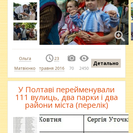
Ольга
23
Детально
Матвієнко
травня 2016
70
2450
У Полтаві перейменували
111 вулиць, два парки і два
райони міста (перелік)