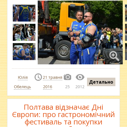
Юлія
21 травня
Детально
Обелець
2016
25
2012
Полтава відзначає Дні
Європи: про гастрономічний
фестиваль та покупки