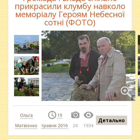
прикрасили клумбу навколо
меморіалу Героям Небесної
сотні (ФОТО)
Ольга
19
Детально
Матвієнко
травня 2016
24
1934