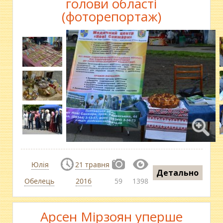
голови області
(фоторепортаж)
Юлія
21 травня
Детально
Обелець
2016
59
1398
Арсен Мірзоян уперше