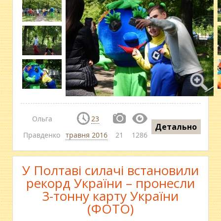
Ольга
23
Детально
Правденко
травня 2016
21
1286
У Полтаві силачі встановили
рекорд України – пронесли
3-тонну карту України
(ФОТО)