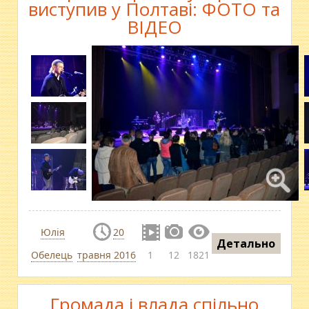
виступив у Полтаві: ФОТО та
ВІДЕО
Юлія
20
Детально
Обелець
травня 2016
1
12
1821
Громада і влада спільно