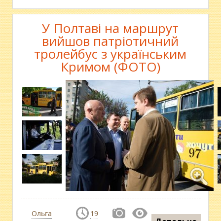
У Полтаві на маршрут
вийшов патріотичний
тролейбус з українським
Кримом (ФОТО)
Ольга
19