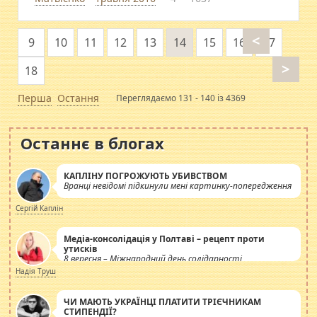
<
9
10
11
12
13
14
15
16
17
>
18
Перша
Остання
Переглядаємо 131 - 140 із 4369
Останнє в блогах
КАПЛІНУ ПОГРОЖУЮТЬ УБИВСТВОМ
Вранці невідомі підкинули мені картинку-попередження
Сергій Каплін
Медіа-консолідація у Полтаві – рецепт проти
утисків
8 вересня – Міжнародний день солідарності
журналістів.
Надія Труш
ЧИ МАЮТЬ УКРАЇНЦІ ПЛАТИТИ ТРІЄЧНИКАМ
СТИПЕНДІЇ?