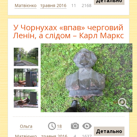
Детально
Матвієнко
травня 2016
11
2168
У Чорнухах «впав» черговий
Ленін, а слідом – Карл Маркс
Ольга
18
Детально
Матвієнко
травня 2016
4
1637