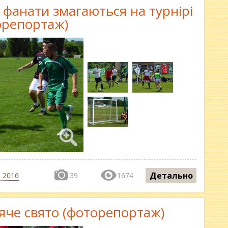
 фанати змагаються на турнірі
орепортаж)
Детально
 2016
39
1674
тяче свято (фоторепортаж)