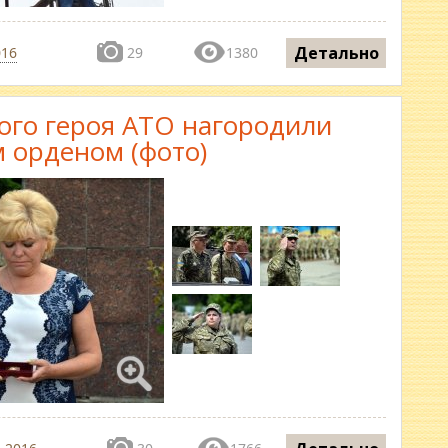
Детально
016
29
1380
ого героя АТО нагородили
 орденом (фото)