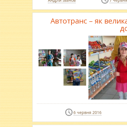
Андрій Іванов
7 червня
Автотранс – як велика 
д
6 червня 2016