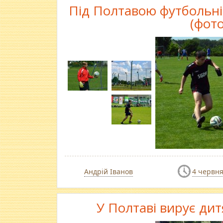
Під Полтавою футбольні
(фот
Андрій Іванов
4 червня
У Полтаві вирує ди