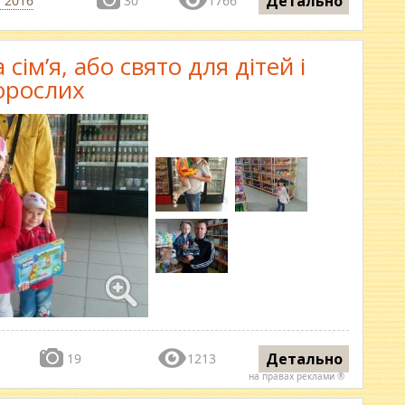
Детально
 2016
30
1766
сім’я, або свято для дітей і
орослих
Детально
19
1213
на правах реклами ®