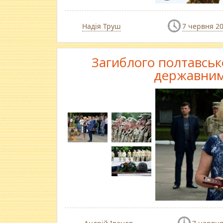
Надія Труш
7 червня 2
Загиблого полтавськ
державним