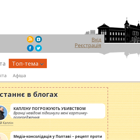
Вхід
Реєстрація
та
Топ-тема
іта
Афіша
станнє в блогах
КАПЛІНУ ПОГРОЖУЮТЬ УБИВСТВОМ
Вранці невідомі підкинули мені картинку-
попередження
ій Каплін
Медіа-консолідація у Полтаві – рецепт проти