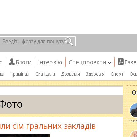
о
Блоги
Інтерв'ю
Спецпроекти
Газе
ші
Кримінал
Скандали
Дозвілля
Здоров'я
Спорт
Осв
О
Фото
Серг
ли сім гральних закладів