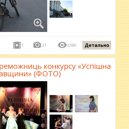
Детально
1
21
2380
ереможниць конкурсу «Успішна
тавщини» (ФОТО)