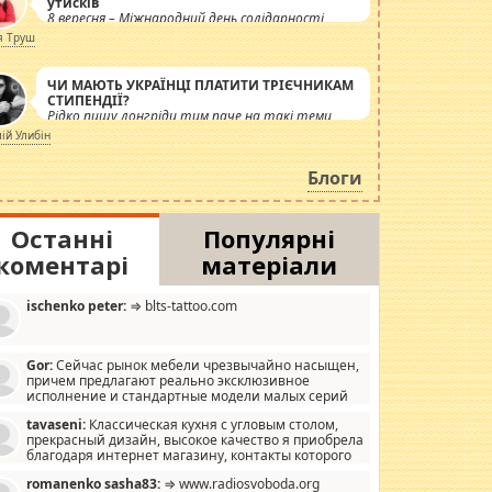
утисків
8 вересня – Міжнародний день солідарності
журналістів.
я Труш
ЧИ МАЮТЬ УКРАЇНЦІ ПЛАТИТИ ТРІЄЧНИКАМ
СТИПЕНДІЇ?
Рідко пишу лонгріди тим паче на такі теми,
але вже просто дістало! Обурюють сьогоднішні
лій Улибін
інсенуації навколо стипендіального питання.
Штучно роздувається ще одна соціальна
Блоги
катастрофа.
Останні
Популярні
коментарі
матеріали
ischenko peter:
⇒ blts-tattoo.com
Gor:
Сейчас рынок мебели чрезвычайно насыщен,
причем предлагают реально эксклюзивное
исполнение и стандартные модели малых серий
хонь, пока видел отличную кухонную мебель по
tavaseni:
Классическая кухня с угловым столом,
зайну, мало походит на стандартные формы, в MebelOk,
прекрасный дизайн, высокое качество я приобрела
еативненько и что главное - со вкусом все в порядке,
благодаря интернет магазину, контакты которого
з ненужных наворотов удорожающих мебель, а это не
 можете просмотреть https://mwood.com.ua.
следний фактор.
romanenko sasha83:
⇒ www.radiosvoboda.org