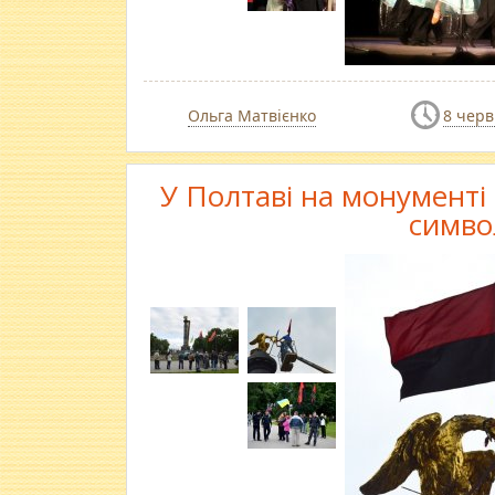
Ольга Матвієнко
8 черв
У Полтаві на монументі
симво