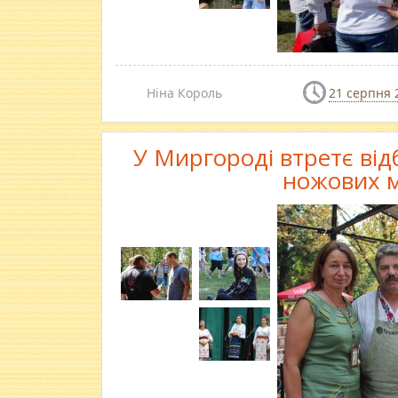
Ніна Король
21 серпня 
У Миргороді втретє ві
ножових м