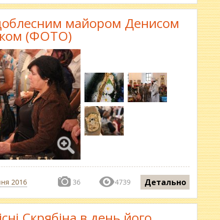
 доблесним майором Денисом
ком (ФОТО)
Детально
пня 2016
36
4739
існі Скрябіна в день його