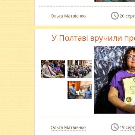
Ольга Матвієнко
20 сер
У Полтаві вручили пр
Ольга Матвієнко
19 сер