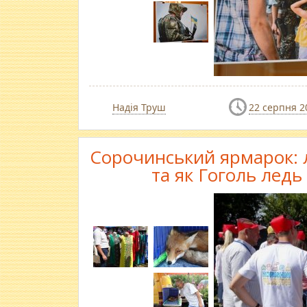
Надія Труш
22 серпня 2
Сорочинський ярмарок: 
та як Гоголь ледь