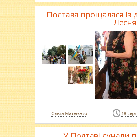
Полтава прощалася із
Лесня
Ольга Матвієнко
18 сер
У Полтаві лунали п