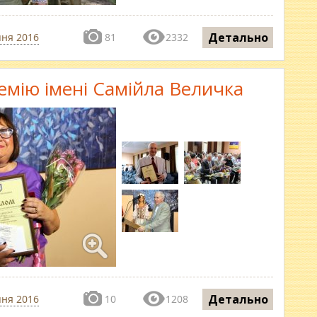
Детально
пня 2016
81
2332
емію імені Самійла Величка
Детально
пня 2016
10
1208