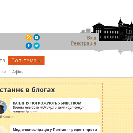
Вхід
Реєстрація
та
Топ-тема
іта
Афіша
станнє в блогах
КАПЛІНУ ПОГРОЖУЮТЬ УБИВСТВОМ
Вранці невідомі підкинули мені картинку-
попередження
ій Каплін
Медіа-консолідація у Полтаві – рецепт проти