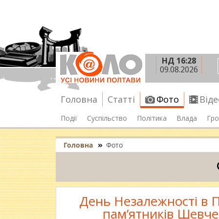
НД 16:28
09.08.2026
Головна
Статті
Фото
Віде
Події
Суспільство
Політика
Влада
Гро
»
Головна
Фото
День Незалежності в П
пам’ятників Шевче