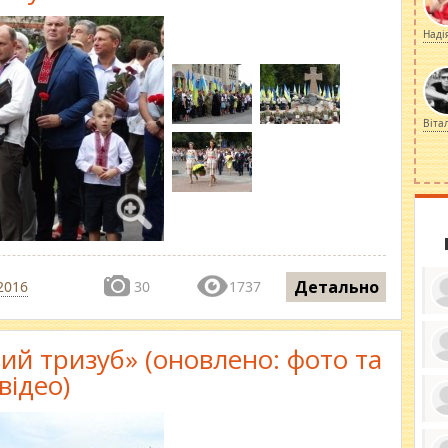
Наді
Віта
Детально
2016
30
1737
ий тризуб» (оновлено: фото та
ку
відео)
ди
кр
бе
вы
по