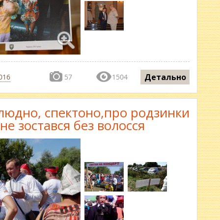
Детально
016
57
1504
людно, спектоно,про родзинки
 не зостався без волосся