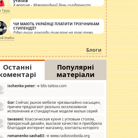
утисків
8 вересня – Міжнародний день солідарності
журналістів.
я Труш
ЧИ МАЮТЬ УКРАЇНЦІ ПЛАТИТИ ТРІЄЧНИКАМ
СТИПЕНДІЇ?
Рідко пишу лонгріди тим паче на такі теми,
але вже просто дістало! Обурюють сьогоднішні
лій Улибін
інсенуації навколо стипендіального питання.
Штучно роздувається ще одна соціальна
Блоги
катастрофа.
Останні
Популярні
коментарі
матеріали
ischenko peter:
⇒ blts-tattoo.com
Gor:
Сейчас рынок мебели чрезвычайно насыщен,
причем предлагают реально эксклюзивное
исполнение и стандартные модели малых серий
хонь, пока видел отличную кухонную мебель по
tavaseni:
Классическая кухня с угловым столом,
зайну, мало походит на стандартные формы, в MebelOk,
прекрасный дизайн, высокое качество я приобрела
еативненько и что главное - со вкусом все в порядке,
благодаря интернет магазину, контакты которого
з ненужных наворотов удорожающих мебель, а это не
 можете просмотреть https://mwood.com.ua.
следний фактор.
romanenko sasha83:
⇒ www.radiosvoboda.org