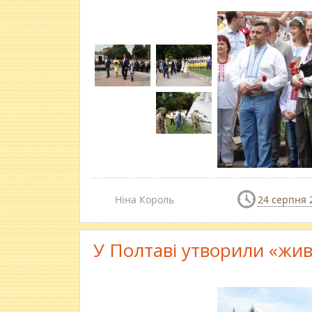
Ніна Король
24 серпня 
У Полтаві утворили «жив