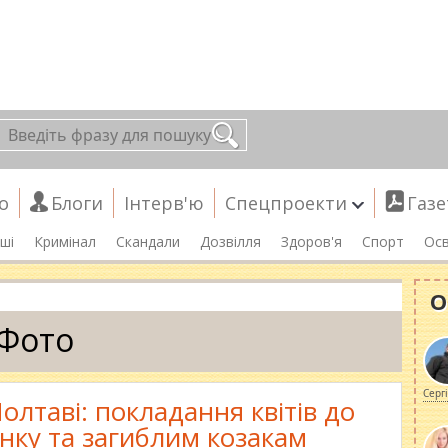
о
Блоги
Інтерв'ю
Спецпроекти
Газе
ші
Кримінал
Скандали
Дозвілля
Здоров'я
Спорт
Осв
О
Фото
Серг
олтаві: покладання квітів до
нку та загиблим козакам