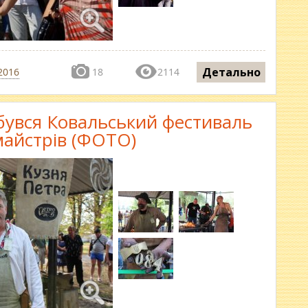
Детально
2016
18
2114
дбувся Ковальський фестиваль
айстрів (ФОТО)