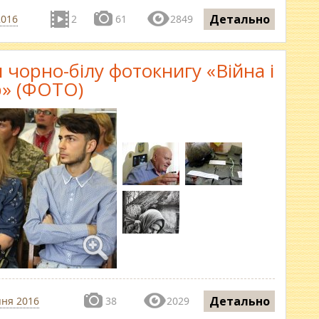
Детально
2016
2
61
2849
чорно-білу фотокнигу «Війна і
» (ФОТО)
Детально
пня 2016
38
2029