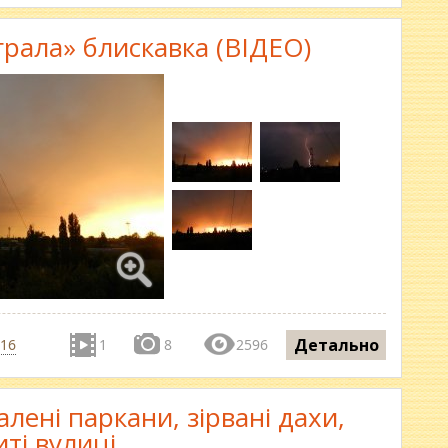
«грала» блискавка (ВІДЕО)
Детально
016
1
8
2596
алені паркани, зірвані дахи,
иті вулиці