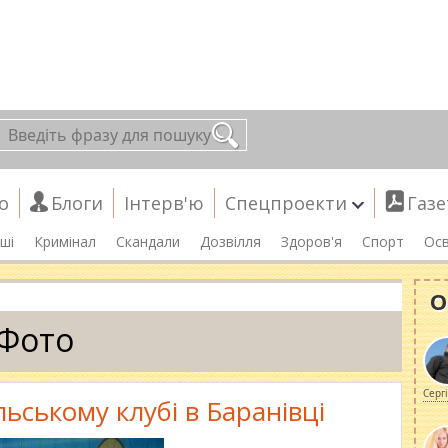
о
Блоги
Інтерв'ю
Спецпроекти
Газе
ші
Кримінал
Скандали
Дозвілля
Здоров'я
Спорт
Осв
О
Фото
Серг
льському клубі в Баранівці