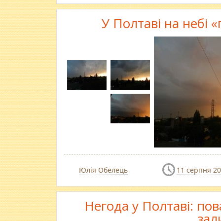
У Полтаві на небі 
Юлія Обелець
11 серпня 2
Негода у Полтаві: пов
зал