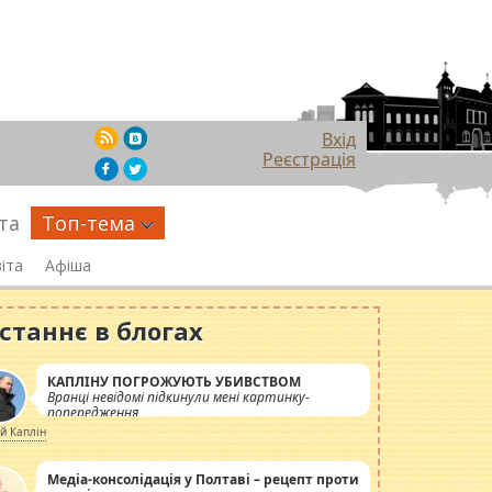
Вхід
Реєстрація
та
Топ-тема
іта
Афіша
станнє в блогах
КАПЛІНУ ПОГРОЖУЮТЬ УБИВСТВОМ
Вранці невідомі підкинули мені картинку-
попередження
ій Каплін
Медіа-консолідація у Полтаві – рецепт проти