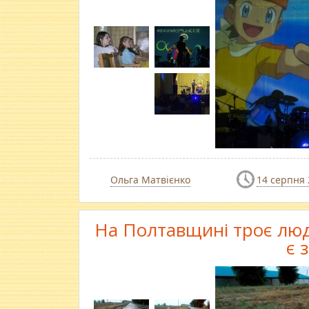
Ольга Матвієнко
14 серпня 
На Полтавщині троє люд
є 