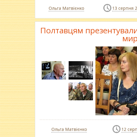
Ольга Матвієнко
13 серпня 
Полтавцям презентували 
мир
Ольга Матвієнко
12 сер