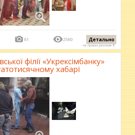
Детально
61
2560
на правах реклами ®
ської філії «Укрексімбанку»
гатотисячному хабарі