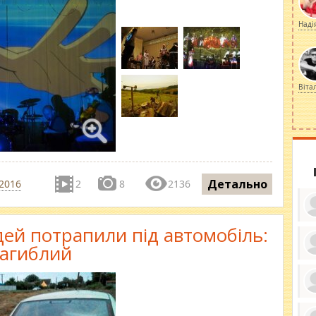
Наді
Віта
Детально
2016
2
8
2136
ей потрапили під автомобіль:
загиблий
ку
ди
кр
бе
вы
по