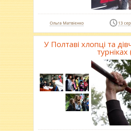
Ольга Матвієнко
13 се
У Полтаві хлопці та ді
турніках