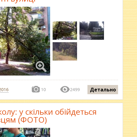
Детально
2016
10
2499
олу: у скільки обійдеться
вцям (ФОТО)