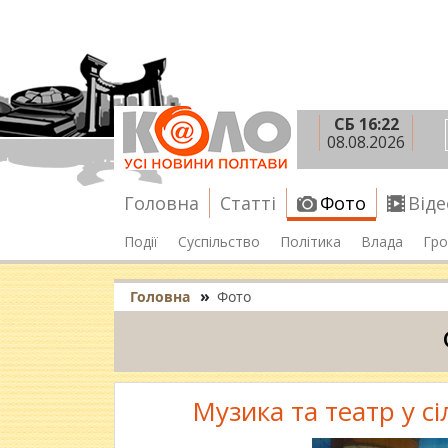
СБ 16:22
08.08.2026
Головна
Статті
Фото
Віде
Події
Суспільство
Політика
Влада
Гро
»
Головна
Фото
Музика та театр у сі