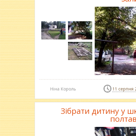
Ніна Король
11 серпня 
Зібрати дитину у шк
полта