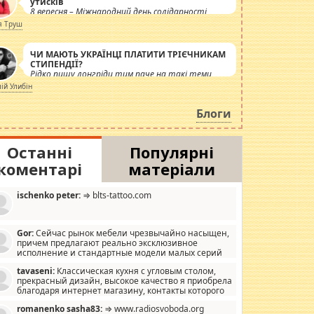
утисків
8 вересня – Міжнародний день солідарності
журналістів.
я Труш
ЧИ МАЮТЬ УКРАЇНЦІ ПЛАТИТИ ТРІЄЧНИКАМ
СТИПЕНДІЇ?
Рідко пишу лонгріди тим паче на такі теми,
але вже просто дістало! Обурюють сьогоднішні
лій Улибін
інсенуації навколо стипендіального питання.
Штучно роздувається ще одна соціальна
Блоги
катастрофа.
Останні
Популярні
коментарі
матеріали
ischenko peter:
⇒ blts-tattoo.com
Gor:
Сейчас рынок мебели чрезвычайно насыщен,
причем предлагают реально эксклюзивное
исполнение и стандартные модели малых серий
хонь, пока видел отличную кухонную мебель по
tavaseni:
Классическая кухня с угловым столом,
зайну, мало походит на стандартные формы, в MebelOk,
прекрасный дизайн, высокое качество я приобрела
еативненько и что главное - со вкусом все в порядке,
благодаря интернет магазину, контакты которого
з ненужных наворотов удорожающих мебель, а это не
 можете просмотреть https://mwood.com.ua.
следний фактор.
romanenko sasha83:
⇒ www.radiosvoboda.org