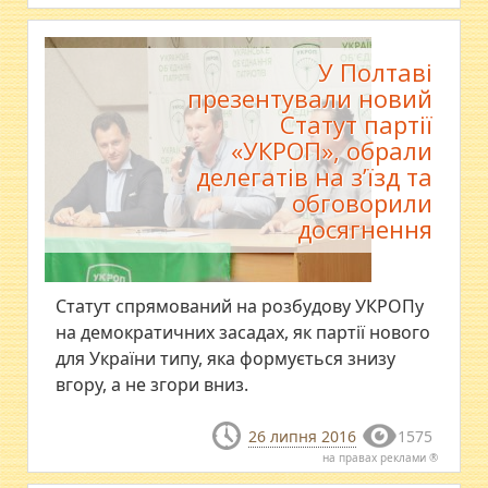
У Полтаві
презентували новий
Статут партії
«УКРОП», обрали
делегатів на з’їзд та
обговорили
досягнення
Статут спрямований на розбудову УКРОПу
на демократичних засадах, як партії нового
для України типу, яка формується знизу
вгору, а не згори вниз.
26 липня 2016
1575
на правах реклами ®