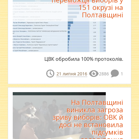
151 окрузі на
Полтавщині
ЦВК обробила 100% протоколів.
21 липня 2016
2886
1
На Полтавщині
виникла загроза
зриву виборів: ОВК й
досі не встановила
підсумків