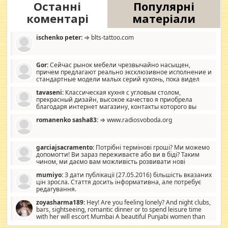
Останні
Популярні
коментарі
матеріали
ischenko peter:
⇒ blts-tattoo.com
Gor:
Сейчас рынок мебели чрезвычайно насыщен,
причем предлагают реально эксклюзивное исполнение и
стандартные модели малых серий кухонь, пока видел
отличную кухонную мебель по дизайну, мало походит на
tavaseni:
Классическая кухня с угловым столом,
стандартные формы, в MebelOk, креативненько и что главное -
прекрасный дизайн, высокое качество я приобрела
со вкусом все в порядке, без ненужных наворотов удорожающих
благодаря интернет магазину, контакты которого вы
мебель, а это не последний фактор.
можете просмотреть https://mwood.com.ua.
romanenko sasha83:
⇒ www.radiosvoboda.org
garciajsacramento:
Потрібні термінові гроші? Ми можемо
допомогти! Ви зараз переживаєте або ви в біді? Таким
чином, ми даємо вам можливість розвивати нові
розробки. Як багата людина, я почуваю себе зобов'язаним
mumiyo:
З дати публікації (27.05.2016) більшість вказаних
допомагати людям, які намагаються дати їм шанс. Кожен
цін зросла. Стаття досить інформативна, але потребує
заслуговує на другий шанс, і, оскільки влада не зможе, вони
редагування.
повинні приймати від інших. Для нас нема багато суми, і зрілість
ми визначаємо за взаємною згодою. Ні сюрпризів, ні додаткових
zoyasharma189:
Hey! Are you feeling lonely? And night clubs,
витрат, а тільки узгоджених сум і нічого іншого. Не чекайте і не
bars, sightseeing, romantic dinner or to spend leisure time
коментуйте цей пост. Введіть суму, яку ви хочете подати, і ми
with her will escort Mumbai A beautiful Punjabi women than
зв'яжемося з вами з усіма варіантами. зв'яжіться з нами
sexy escort companion in arms that you guys feel like 5 star luxury
сьогодні на garciajsacramento@gmail.com Вам потрібні термінові