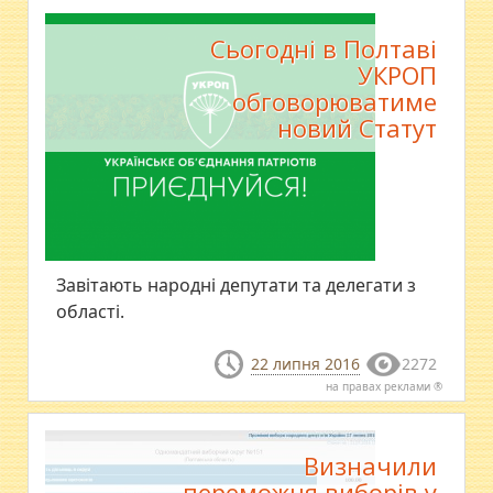
Сьогодні в Полтаві
УКРОП
обговорюватиме
новий Статут
​Завітають народні депутати та делегати з
області.
22 липня 2016
2272
на правах реклами ®
Визначили
переможця виборів у