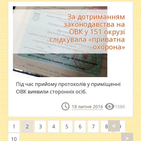
За дотриманням
законодавства на
ОВК у 151 окрузі
слідкувала «приватна
охорона»
Під час прийому протоколів у приміщенні
ОВК виявили сторонніх осіб.
18 липня 2016
1586
<
1
2
3
4
5
6
7
8
9
>
10