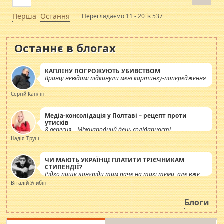
Перша
Остання
Переглядаємо 11 - 20 із 537
Останнє в блогах
КАПЛІНУ ПОГРОЖУЮТЬ УБИВСТВОМ
Вранці невідомі підкинули мені картинку-попередження
Сергій Каплін
Медіа-консолідація у Полтаві – рецепт проти
утисків
8 вересня – Міжнародний день солідарності
журналістів.
Надія Труш
ЧИ МАЮТЬ УКРАЇНЦІ ПЛАТИТИ ТРІЄЧНИКАМ
СТИПЕНДІЇ?
Рідко пишу лонгріди тим паче на такі теми, але вже
просто дістало! Обурюють сьогоднішні інсенуації
Віталій Улибін
навколо стипендіального питання. Штучно
роздувається ще одна соціальна катастрофа.
Блоги