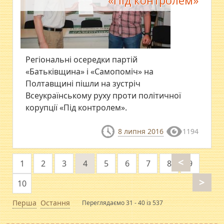
«Під контролем»
​Регіональні осередки партій
«Батьківщина» і «Самопоміч» на
Полтавщині пішли на зустріч
Всеукраїнському руху проти політичної
корупції «Під контролем».
8 липня 2016
1194
<
1
2
3
4
5
6
7
8
9
>
10
Перша
Остання
Переглядаємо 31 - 40 із 537