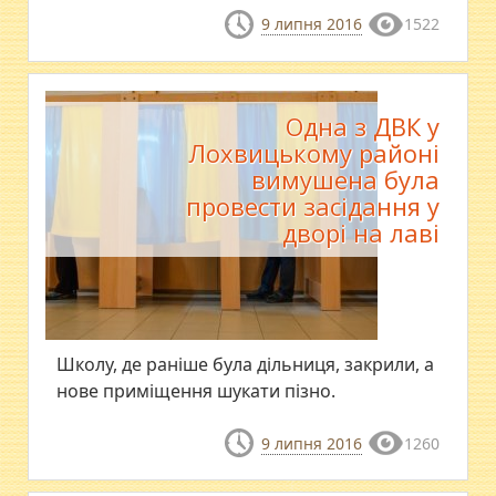
9 липня 2016
1522
Одна з ДВК у
Лохвицькому районі
вимушена була
провести засідання у
дворі на лаві
​Школу, де раніше була дільниця, закрили, а
нове приміщення шукати пізно.
9 липня 2016
1260