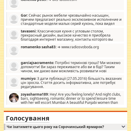
Gor:
Сейчас рынок мебели чрезвычайно насыщен,
причем предлагают реально эксклюзивное исполнение и
стандартные модели малых серий кухонь, пока видел
отличную кухонную мебель по дизайну, мало походит на
tavaseni:
Классическая кухня с угловым столом,
стандартные формы, в MebelOk, креативненько и что главное -
прекрасный дизайн, высокое качество я приобрела
со вкусом все в порядке, без ненужных наворотов удорожающих
благодаря интернет магазину, контакты которого вы
мебель, а это не последний фактор.
можете просмотреть https://mwood.com.ua.
romanenko sasha83:
⇒ www.radiosvoboda.org
garciajsacramento:
Потрібні термінові гроші? Ми можемо
допомогти! Ви зараз переживаєте або ви в біді? Таким
чином, ми даємо вам можливість розвивати нові
розробки. Як багата людина, я почуваю себе зобов'язаним
mumiyo:
З дати публікації (27.05.2016) більшість вказаних
допомагати людям, які намагаються дати їм шанс. Кожен
цін зросла. Стаття досить інформативна, але потребує
заслуговує на другий шанс, і, оскільки влада не зможе, вони
редагування.
повинні приймати від інших. Для нас нема багато суми, і зрілість
ми визначаємо за взаємною згодою. Ні сюрпризів, ні додаткових
zoyasharma189:
Hey! Are you feeling lonely? And night clubs,
витрат, а тільки узгоджених сум і нічого іншого. Не чекайте і не
bars, sightseeing, romantic dinner or to spend leisure time
коментуйте цей пост. Введіть суму, яку ви хочете подати, і ми
with her will escort Mumbai A beautiful Punjabi women than
зв'яжемося з вами з усіма варіантами. зв'яжіться з нами
sexy escort companion in arms that you guys feel like 5 star luxury
сьогодні на garciajsacramento@gmail.com Вам потрібні термінові
hotel had to spend the night in their search for loved solitaire free
гроші? Ми можемо допомогти!
maintenance stops in Mumbai. Here we offer fair and very attractive
Голосування
woman "Love Solitaire" beautiful figure and shapely body shapes.
Independent escort in Mumbai, truthful, friendly and cheerful girl.
Чи їхатимете цього року на Сорочинський ярмарок?
WhatsApp via an easily can see the latest pictures of her body and the