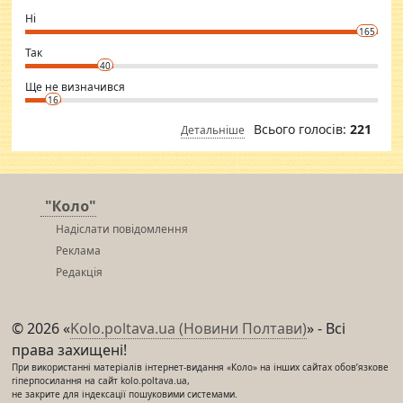
godly. Variety is the spice of life, he believes, so always travel and
want to meet new people. Sakshi Mirchandani health and figure
Ні
conscious in order to keep yourself fit and regularly go to the health
165
club.
⇒ sakshimirchandani.com
Так
40
Ще не визначився
16
Всього голосів:
221
Детальніше
"Коло"
Надіслати повідомлення
Реклама
Редакція
© 2026 «
Kolo.poltava.ua (Новини Полтави)
» - Всі
права захищені!
При використанні матеріалів інтернет-видання «Коло» на інших сайтах обов’язкове
гіперпосилання на сайт kolo.poltava.ua,
не закрите для індексації пошуковими системами.