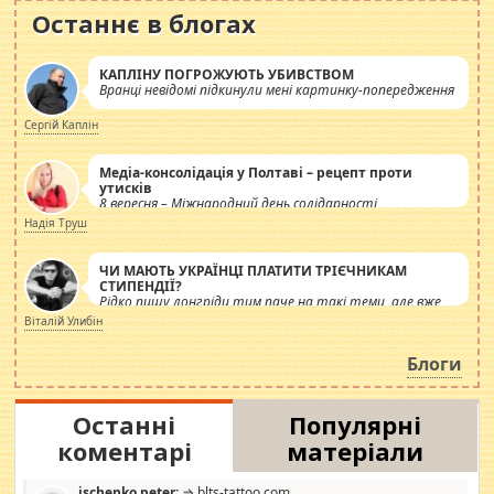
Останнє в блогах
КАПЛІНУ ПОГРОЖУЮТЬ УБИВСТВОМ
Вранці невідомі підкинули мені картинку-попередження
Сергій Каплін
Медіа-консолідація у Полтаві – рецепт проти
утисків
8 вересня – Міжнародний день солідарності
журналістів.
Надія Труш
ЧИ МАЮТЬ УКРАЇНЦІ ПЛАТИТИ ТРІЄЧНИКАМ
СТИПЕНДІЇ?
Рідко пишу лонгріди тим паче на такі теми, але вже
просто дістало! Обурюють сьогоднішні інсенуації
Віталій Улибін
навколо стипендіального питання. Штучно
роздувається ще одна соціальна катастрофа.
Блоги
Останні
Популярні
коментарі
матеріали
ischenko peter:
⇒ blts-tattoo.com