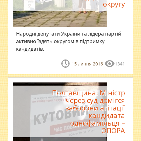
округу
Народні депутати України та лідера партій
активно їздять округом в підтримку
кандидатів.
15 липня 2016
1341
Полтавщина: Міністр
через суд домігся
заборони агітації
кандидата
однофамільця –
ОПОРА