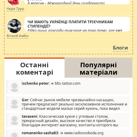
8 вересня – Міжнародний день солідарності
журналістів.
Надія Труш
ЧИ МАЮТЬ УКРАЇНЦІ ПЛАТИТИ ТРІЄЧНИКАМ
СТИПЕНДІЇ?
Рідко пишу лонгріди тим паче на такі теми, але вже
просто дістало! Обурюють сьогоднішні інсенуації
Віталій Улибін
навколо стипендіального питання. Штучно
роздувається ще одна соціальна катастрофа.
Блоги
Останні
Популярні
коментарі
матеріали
ischenko peter:
⇒ blts-tattoo.com
Gor:
Сейчас рынок мебели чрезвычайно насыщен,
причем предлагают реально эксклюзивное исполнение и
стандартные модели малых серий кухонь, пока видел
отличную кухонную мебель по дизайну, мало походит на
tavaseni:
Классическая кухня с угловым столом,
стандартные формы, в MebelOk, креативненько и что главное -
прекрасный дизайн, высокое качество я приобрела
со вкусом все в порядке, без ненужных наворотов удорожающих
благодаря интернет магазину, контакты которого вы
мебель, а это не последний фактор.
можете просмотреть https://mwood.com.ua.
romanenko sasha83:
⇒ www.radiosvoboda.org