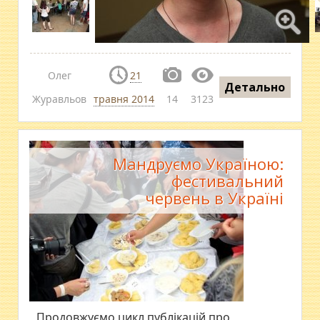
Олег
21
Детально
Журавльов
травня 2014
14
3123
Мандруємо Україною:
фестивальний
червень в Україні
Продовжуємо цикл публікацій про