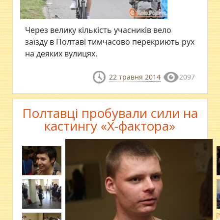
​Через велику кількість учасників вело
заїзду в Полтаві тимчасово перекриють рух
на деяких вулицях.
22 травня 2014
2097
Полтавці пробували сили на
кастингу «Х-фактора»