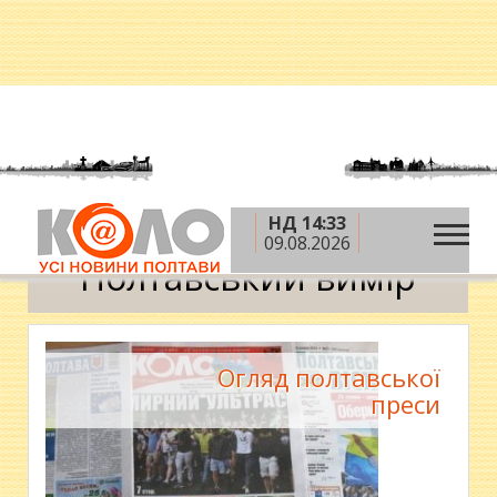
НД 14:33
»
»
Головна
Новини
Полтавський вимір
09.08.2026
Полтавський вимір
Огляд полтавської
преси