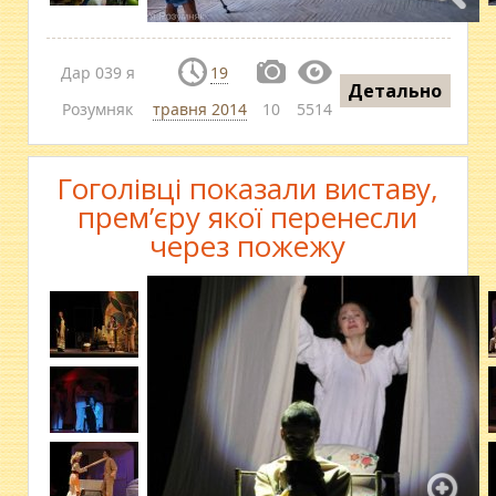
Дар 039 я
19
Детально
Розумняк
травня 2014
10
5514
Гоголівці показали виставу,
прем’єру якої перенесли
через пожежу