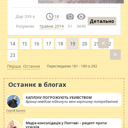
Дар 039 я
18
Детально
Розумняк
травня 2014
51
3649
<
14
15
16
17
18
19
20
21
22
>
23
Перша
Остання
Переглядаємо 181 - 190 із 292
Останнє в блогах
КАПЛІНУ ПОГРОЖУЮТЬ УБИВСТВОМ
Вранці невідомі підкинули мені картинку-попередження
Сергій Каплін
Медіа-консолідація у Полтаві – рецепт проти
утисків