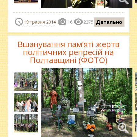
Детально
19 травня 2014
16
2275
Вшанування пам’яті жертв
політичних репресій на
Полтавщині (ФОТО)