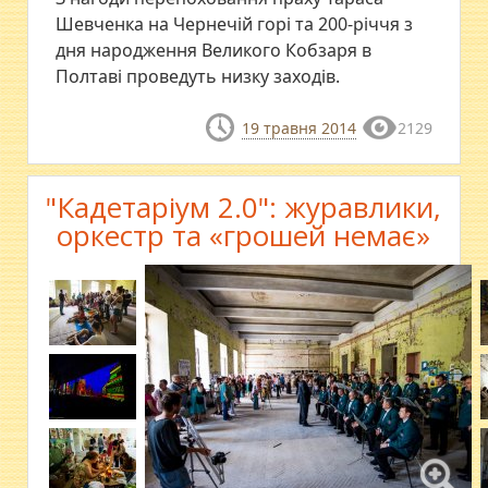
Шевченка на Чернечій горі та 200-річчя з
дня народження Великого Кобзаря в
Полтаві проведуть низку заходів.
19 травня 2014
2129
"Кадетаріум 2.0": журавлики,
оркестр та «грошей немає»