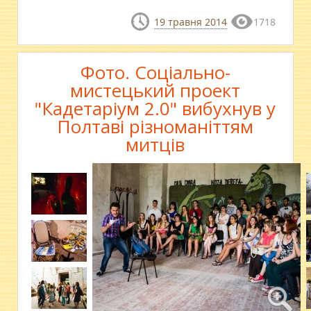
19 травня 2014
1718
Фото. Соціально-
мистецький проект
"Кадетаріум 2.0" вибухнув у
Полтаві різноманіттям
митців