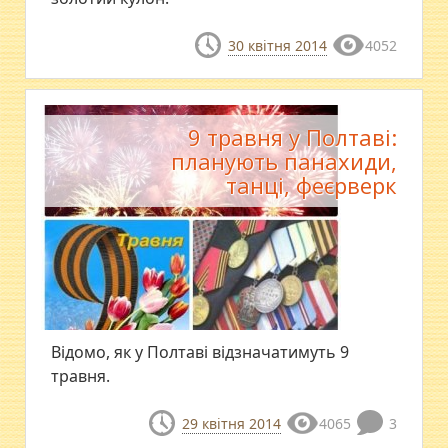
30 квітня 2014
4052
9 травня у Полтаві:
планують панахиди,
танці, феєрверк
Відомо, як у Полтаві відзначатимуть 9
травня.
29 квітня 2014
4065
3