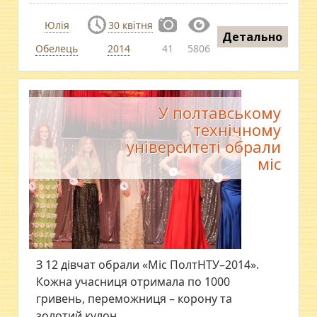
Юлія
30 квітня
Детально
Обелець
2014
41
5806
У полтавському
технічному
університеті обрали
міс
З 12 дівчат обрали «Міс ПолтНТУ–2014».
Кожна учасниця отримала по 1000
гривень, переможниця – корону та
золотий кулон.