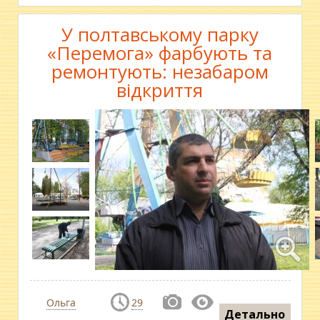
У полтавському парку
«Перемога» фарбують та
ремонтують: незабаром
відкриття
Ольга
29
Детально