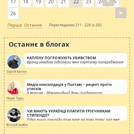
<
17
18
19
20
21
22
23
24
25
>
26
Перша
Остання
Переглядаємо 211 - 220 із 292
Останнє в блогах
КАПЛІНУ ПОГРОЖУЮТЬ УБИВСТВОМ
Вранці невідомі підкинули мені картинку-попередження
Сергій Каплін
Медіа-консолідація у Полтаві – рецепт проти
утисків
8 вересня – Міжнародний день солідарності
журналістів.
Надія Труш
ЧИ МАЮТЬ УКРАЇНЦІ ПЛАТИТИ ТРІЄЧНИКАМ
СТИПЕНДІЇ?
Рідко пишу лонгріди тим паче на такі теми, але вже
просто дістало! Обурюють сьогоднішні інсенуації
Віталій Улибін
навколо стипендіального питання. Штучно
роздувається ще одна соціальна катастрофа.