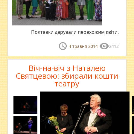
Полтавки дарували перехожим квіти.
4 травня 2014
2412
Віч-на-віч з Наталею
Святцевою: збирали кошти
театру