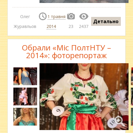
Олег
1 травня
Детально
Журавльов
2014
23
2437
Обрали «Міс ПолтНТУ –
2014»: фоторепортаж