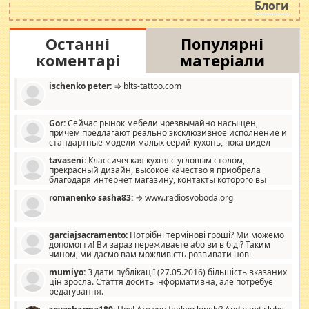
Блоги
Останні
Популярні
коментарі
матеріали
ischenko peter:
⇒ blts-tattoo.com
Gor:
Сейчас рынок мебели чрезвычайно насыщен,
причем предлагают реально эксклюзивное исполнение и
стандартные модели малых серий кухонь, пока видел
отличную кухонную мебель по дизайну, мало походит на
tavaseni:
Классическая кухня с угловым столом,
стандартные формы, в MebelOk, креативненько и что главное -
прекрасный дизайн, высокое качество я приобрела
со вкусом все в порядке, без ненужных наворотов удорожающих
благодаря интернет магазину, контакты которого вы
мебель, а это не последний фактор.
можете просмотреть https://mwood.com.ua.
romanenko sasha83:
⇒ www.radiosvoboda.org
garciajsacramento:
Потрібні термінові гроші? Ми можемо
допомогти! Ви зараз переживаєте або ви в біді? Таким
чином, ми даємо вам можливість розвивати нові
розробки. Як багата людина, я почуваю себе зобов'язаним
mumiyo:
З дати публікації (27.05.2016) більшість вказаних
допомагати людям, які намагаються дати їм шанс. Кожен
цін зросла. Стаття досить інформативна, але потребує
заслуговує на другий шанс, і, оскільки влада не зможе, вони
редагування.
повинні приймати від інших. Для нас нема багато суми, і зрілість
ми визначаємо за взаємною згодою. Ні сюрпризів, ні додаткових