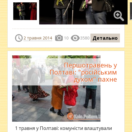
Детально
2 травня 2014
10
3580
Першотравень у
Полтаві: "російським
духом" пахне
1 травня у Полтаві: комуністи влаштували