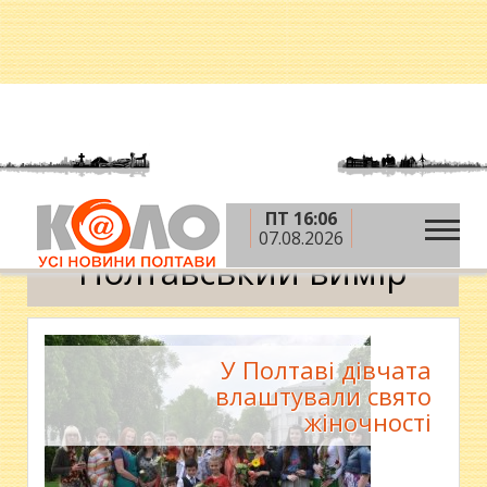
ПТ 16:06
»
»
Головна
Новини
Полтавський вимір
07.08.2026
Полтавський вимір
У Полтаві дівчата
влаштували свято
жіночності