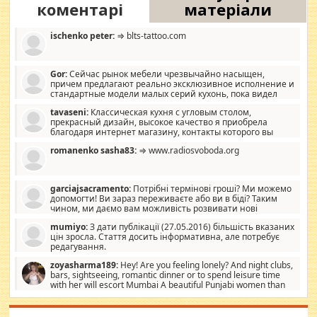
коментарі
матеріали
ischenko peter:
⇒ blts-tattoo.com
Gor:
Сейчас рынок мебели чрезвычайно насыщен,
причем предлагают реально эксклюзивное исполнение и
стандартные модели малых серий кухонь, пока видел
отличную кухонную мебель по дизайну, мало походит на
tavaseni:
Классическая кухня с угловым столом,
стандартные формы, в MebelOk, креативненько и что главное -
прекрасный дизайн, высокое качество я приобрела
со вкусом все в порядке, без ненужных наворотов удорожающих
благодаря интернет магазину, контакты которого вы
мебель, а это не последний фактор.
можете просмотреть https://mwood.com.ua.
romanenko sasha83:
⇒ www.radiosvoboda.org
garciajsacramento:
Потрібні термінові гроші? Ми можемо
допомогти! Ви зараз переживаєте або ви в біді? Таким
чином, ми даємо вам можливість розвивати нові
розробки. Як багата людина, я почуваю себе зобов'язаним
mumiyo:
З дати публікації (27.05.2016) більшість вказаних
допомагати людям, які намагаються дати їм шанс. Кожен
цін зросла. Стаття досить інформативна, але потребує
заслуговує на другий шанс, і, оскільки влада не зможе, вони
редагування.
повинні приймати від інших. Для нас нема багато суми, і зрілість
ми визначаємо за взаємною згодою. Ні сюрпризів, ні додаткових
zoyasharma189:
Hey! Are you feeling lonely? And night clubs,
витрат, а тільки узгоджених сум і нічого іншого. Не чекайте і не
bars, sightseeing, romantic dinner or to spend leisure time
коментуйте цей пост. Введіть суму, яку ви хочете подати, і ми
with her will escort Mumbai A beautiful Punjabi women than
зв'яжемося з вами з усіма варіантами. зв'яжіться з нами
sexy escort companion in arms that you guys feel like 5 star luxury
сьогодні на garciajsacramento@gmail.com Вам потрібні термінові
hotel had to spend the night in their search for loved solitaire free
гроші? Ми можемо допомогти!
maintenance stops in Mumbai. Here we offer fair and very attractive