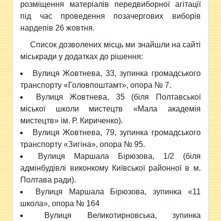
розміщення матеріалів передвиборної агітації
під час проведення позачергових виборів
нардепів 26 жовтня.
Список дозволених місць ми знайшли на сайті
міськради у додатках до рішення:
Вулиця Жовтнева, 33, зупинка громадського
транспорту «Головпоштамт», опора № 7.
Вулиця Жовтнева, 35 (біля Полтавської
міської школи мистецтв «Мала академія
мистецтв» ім. Р. Кириченко).
Вулиця Жовтнева, 79, зупинка громадського
транспорту «Зигіна», опора № 95.
Вулиця Маршала Бірюзова, 1/2 (біля
адмінбудівлі виконкому Київської районної в м.
Полтава ради).
Вулиця Маршала Бірюзова, зупинка «11
школа», опора № 164
Вулиця Великотирновська, зупинка