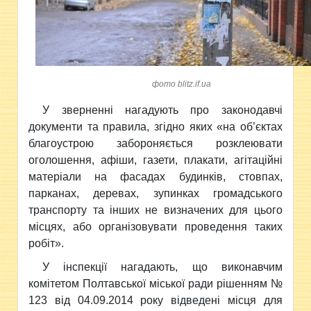
фото blitz.if.ua
У зверненні
нагадують про законодавчі
документи та правила, згідно яких «на об’єктах
благоустрою забороняється розклеювати
оголошення, афіши, газети, плакати, агітаційні
матеріали на фасадах будинків, стовпах,
парканах, деревах, зупинках громадського
транспорту та інших не визначених для цього
місцях, або організовувати проведення таких
робіт».
У інспекції нагадають, що виконавчим
комітетом Полтавської міської ради рішенням №
123 від 04.09.2014 року відведені місця для