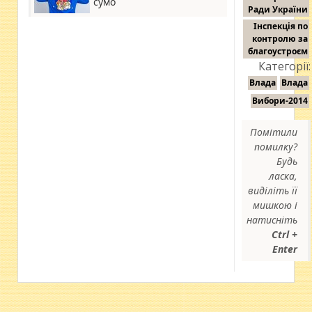
сумо
Ради України
Інспекція по
контролю за
благоустроєм
Категорії:
Влада
Влада
Вибори-2014
Помітили
помилку?
Будь
ласка,
виділіть її
мишкою і
натисніть
Ctrl +
Enter