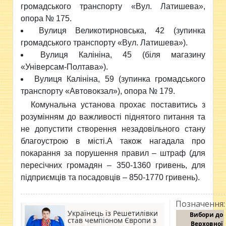
громадського транспорту «Вул. Латишева»,
опора № 175.
Вулиця Великотирновська, 42 (зупинка
громадського транспорту «Вул. Латишева»).
Вулиця Калініна, 45 (біля магазину
«Універсам-Полтава»).
Вулиця Калініна, 59 (зупинка громадського
транспорту «Автовокзал»), опора № 179.
Комунальна установа прохає поставитись з
розумінням до важливості піднятого питання та
не допустити створення незадовільного стану
благоустрою в місті.
А також нагадала про
покарання за порушення
правил – штраф (для
пересічних громадян – 350-1360 гривень, для
підприємців та посадовців – 850-1770 гривень).
Позначення:
Українець із Решетилівки
Вибори до
став чемпіоном Європи з
Верховної