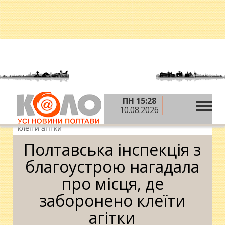
ПН 15:28
»
»
Головна
Вибори-2014
Полтавська інспекція з
10.08.2026
благоустрою нагадала про місця, де заборонено
клеїти агітки
Полтавська інспекція з
благоустрою нагадала
про місця, де
заборонено клеїти
агітки