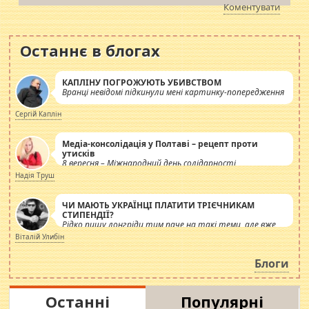
Коментувати
Останнє в блогах
КАПЛІНУ ПОГРОЖУЮТЬ УБИВСТВОМ
Вранці невідомі підкинули мені картинку-попередження
Сергій Каплін
Медіа-консолідація у Полтаві – рецепт проти
утисків
8 вересня – Міжнародний день солідарності
журналістів.
Надія Труш
ЧИ МАЮТЬ УКРАЇНЦІ ПЛАТИТИ ТРІЄЧНИКАМ
СТИПЕНДІЇ?
Рідко пишу лонгріди тим паче на такі теми, але вже
просто дістало! Обурюють сьогоднішні інсенуації
Віталій Улибін
навколо стипендіального питання. Штучно
роздувається ще одна соціальна катастрофа.
Блоги
Останні
Популярні