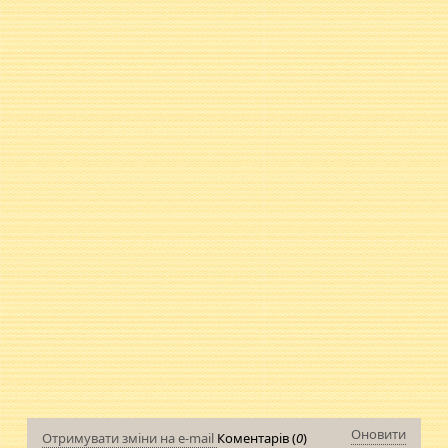
Оновити
Отримувати зміни на e-mail
Коментарів (
0
)