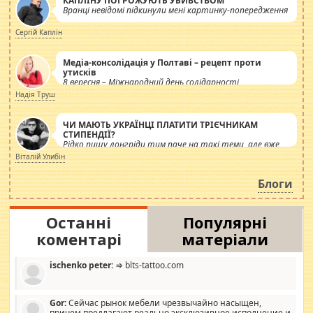
КАПЛІНУ ПОГРОЖУЮТЬ УБИВСТВОМ
Вранці невідомі підкинули мені картинку-попередження
Сергій Каплін
Медіа-консолідація у Полтаві – рецепт проти
утисків
8 вересня – Міжнародний день солідарності
журналістів.
Надія Труш
ЧИ МАЮТЬ УКРАЇНЦІ ПЛАТИТИ ТРІЄЧНИКАМ
СТИПЕНДІЇ?
Рідко пишу лонгріди тим паче на такі теми, але вже
просто дістало! Обурюють сьогоднішні інсенуації
Віталій Улибін
навколо стипендіального питання. Штучно
роздувається ще одна соціальна катастрофа.
Блоги
Останні
Популярні
коментарі
матеріали
ischenko peter:
⇒ blts-tattoo.com
Gor:
Сейчас рынок мебели чрезвычайно насыщен,
причем предлагают реально эксклюзивное исполнение и