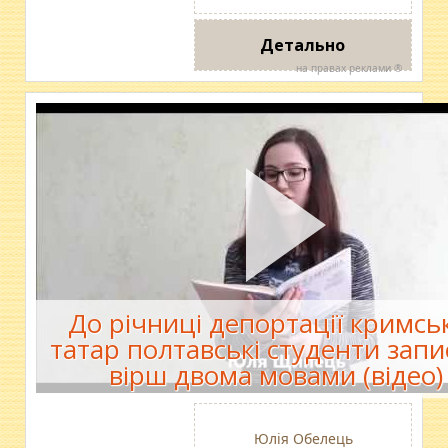
Детально
на правах реклами ®
До річниці депортації кримсь
татар полтавські студенти зап
вірш двома мовами (відео)
Юлія Обелець