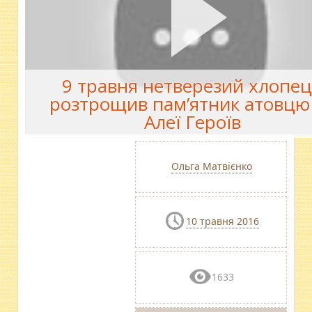
9 травня нетверезий хлопе
розтрощив пам’ятник атовцю
Алеї Героїв
Ольга Матвієнко
10 травня 2016
1633