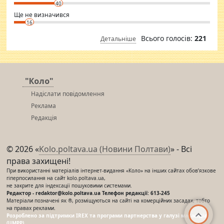
40
Ще не визначився
16
Всього голосів:
221
Детальніше
"Коло"
Надіслати повідомлення
Реклама
Редакція
© 2026 «
Kolo.poltava.ua (Новини Полтави)
» - Всі
права захищені!
При використанні матеріалів інтернет-видання «Коло» на інших сайтах обов’язкове
гіперпосилання на сайт kolo.poltava.ua,
не закрите для індексації пошуковими системами.
Редактор - redaktor@kolo.poltava.ua Телефон редакції: 613-245
Матеріали позначені як ®, розміщуються на сайті на комерційних засадах, тобто
на правах реклами.
Розроблено за підтримки IREX та програми партнерства у галузі мас-медіа
(UMPP)