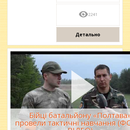
2241
Детально
Бійці батальйону «Полтава
провели тактичні навчання (Ф