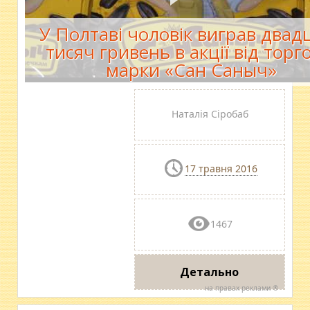
У Полтаві чоловік виграв двад
тисяч гривень в акції від торг
марки «Сан Саныч»
Наталія Сіробаб
17 травня 2016
1467
Детально
на правах реклами ®