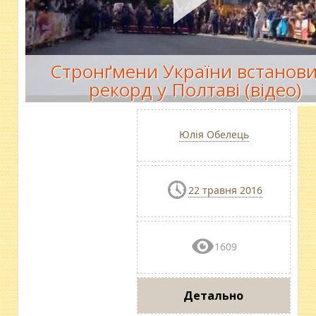
Стронґмени України встанов
рекорд у Полтаві (відео)
Юлія Обелець
22 травня 2016
1609
Детально