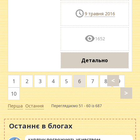
9 травня 2016
1652
Детально
<
1
2
3
4
5
6
7
8
9
>
10
Перша
Остання
Переглядаємо 51 - 60 із 687
Останнє в блогах