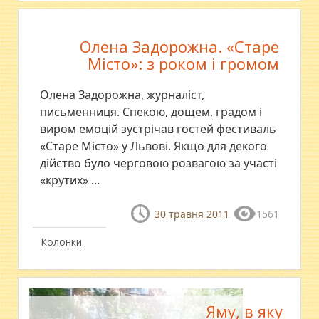
Олена Задорожна. «Старе
Місто»: з роком і громом
Олена Задорожна, журналіст,
письменниця. Спекою, дощем, градом і
виром емоцій зустрічав гостей фестиваль
«Старе Місто» у Львові. Якщо для декого
дійство було черговою розвагою за участі
«крутих» ...
30 травня 2011
1561
Колонки
Яму, в яку