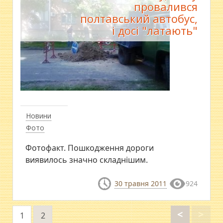
провалився
полтавський автобус,
і досі "латають"
Новини
Фото
Фотофакт. Пошкодження дороги
виявилось значно складнішим.
30 травня 2011
924
<
>
1
2