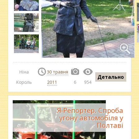
Ніна
30 травня
Детально
Король
2011
6
954
Я-Репортер. Спроба
угону автомобіля у
Полтаві