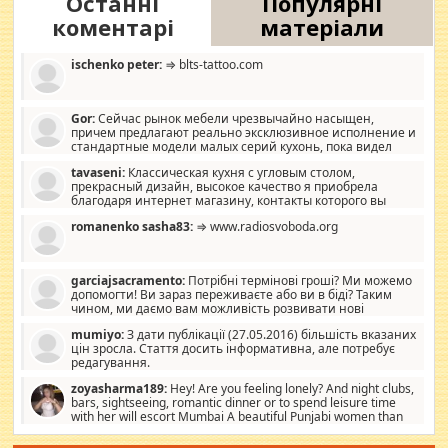
Останні
Популярні
коментарі
матеріали
ischenko peter:
⇒ blts-tattoo.com
Gor:
Сейчас рынок мебели чрезвычайно насыщен,
причем предлагают реально эксклюзивное исполнение и
стандартные модели малых серий кухонь, пока видел
отличную кухонную мебель по дизайну, мало походит на
tavaseni:
Классическая кухня с угловым столом,
стандартные формы, в MebelOk, креативненько и что главное -
прекрасный дизайн, высокое качество я приобрела
со вкусом все в порядке, без ненужных наворотов удорожающих
благодаря интернет магазину, контакты которого вы
мебель, а это не последний фактор.
можете просмотреть https://mwood.com.ua.
romanenko sasha83:
⇒ www.radiosvoboda.org
garciajsacramento:
Потрібні термінові гроші? Ми можемо
допомогти! Ви зараз переживаєте або ви в біді? Таким
чином, ми даємо вам можливість розвивати нові
розробки. Як багата людина, я почуваю себе зобов'язаним
mumiyo:
З дати публікації (27.05.2016) більшість вказаних
допомагати людям, які намагаються дати їм шанс. Кожен
цін зросла. Стаття досить інформативна, але потребує
заслуговує на другий шанс, і, оскільки влада не зможе, вони
редагування.
повинні приймати від інших. Для нас нема багато суми, і зрілість
ми визначаємо за взаємною згодою. Ні сюрпризів, ні додаткових
zoyasharma189:
Hey! Are you feeling lonely? And night clubs,
витрат, а тільки узгоджених сум і нічого іншого. Не чекайте і не
bars, sightseeing, romantic dinner or to spend leisure time
коментуйте цей пост. Введіть суму, яку ви хочете подати, і ми
with her will escort Mumbai A beautiful Punjabi women than
зв'яжемося з вами з усіма варіантами. зв'яжіться з нами
sexy escort companion in arms that you guys feel like 5 star luxury
сьогодні на garciajsacramento@gmail.com Вам потрібні термінові
hotel had to spend the night in their search for loved solitaire free