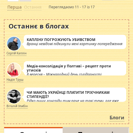
Перша
Остання
Переглядаємо 11 - 17 із 17
Останнє в блогах
КАПЛІНУ ПОГРОЖУЮТЬ УБИВСТВОМ
Вранці невідомі підкинули мені картинку-попередження
Сергій Каплін
Медіа-консолідація у Полтаві – рецепт проти
утисків
8 вересня – Міжнародний день солідарності
журналістів.
Надія Труш
ЧИ МАЮТЬ УКРАЇНЦІ ПЛАТИТИ ТРІЄЧНИКАМ
СТИПЕНДІЇ?
Рідко пишу лонгріди тим паче на такі теми, але вже
просто дістало! Обурюють сьогоднішні інсенуації
Віталій Улибін
навколо стипендіального питання. Штучно
роздувається ще одна соціальна катастрофа.
Блоги