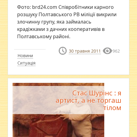
Фото: brd24.com Співробітники карного
розшуку Полтавського РВ міліції викрили
злочинну групу, яка займалась
крадіжками з дачних кооперативів в
Полтавському районі.
30 травня 2011
962
Новини
Ситуація
Стас Шурінс : я
артист, а не торгаш
тілом