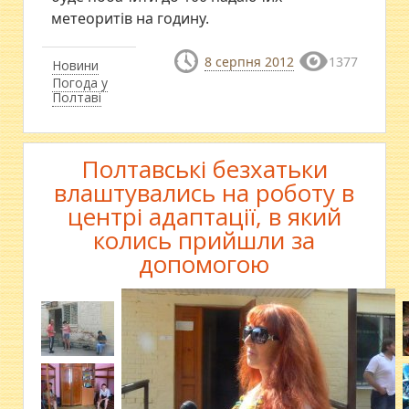
метеоритів на годину.
8 серпня 2012
1377
Новини
Погода у
Полтаві
Полтавські безхатьки
влаштувались на роботу в
центрі адаптації, в який
колись прийшли за
допомогою