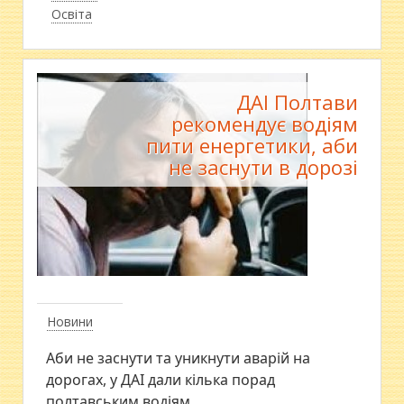
Освіта
ДАІ Полтави
рекомендує водіям
пити енергетики, аби
не заснути в дорозі
Новини
Аби не заснути та уникнути аварій на
дорогах, у ДАІ дали кілька порад
полтавським водіям.