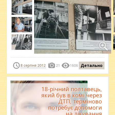
Детально
8 серпня 2012
21
1606
18-річний полтавець,
який був в комі через
ДТП, терміново
потребує допомоги
на лікування