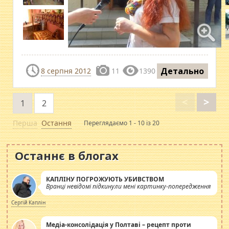
Детально
8 серпня 2012
11
1390
<
>
1
2
Перша
Остання
Переглядаємо 1 - 10 із 20
Останнє в блогах
КАПЛІНУ ПОГРОЖУЮТЬ УБИВСТВОМ
Вранці невідомі підкинули мені картинку-попередження
Сергій Каплін
Медіа-консолідація у Полтаві – рецепт проти