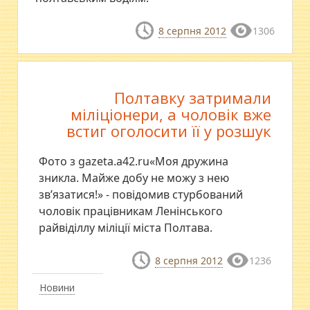
8 серпня 2012
1306
Полтавку затримали
міліціонери, а чоловік вже
встиг оголосити її у розшук
Фото з gazeta.a42.ru«Моя дружина
зникла. Майже добу не можу з нею
зв’язатися!» - повідомив стурбований
чоловік працівникам Ленінського
райвіділлу міліції міста Полтава.
8 серпня 2012
1236
Новини