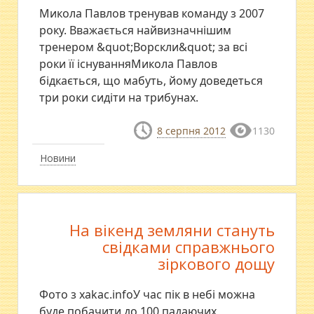
Микола Павлов тренував команду з 2007
року. Вважається найвизначнішим
тренером &quot;Ворскли&quot; за всі
роки її існуванняМикола Павлов
бідкається, що мабуть, йому доведеться
три роки сидіти на трибунах.
8 серпня 2012
1130
Новини
На вікенд земляни стануть
свідками справжнього
зіркового дощу
Фото з xakac.infoУ час пік в небі можна
буде побачити до 100 падаючих