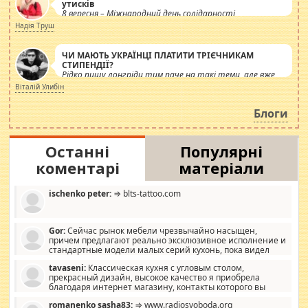
утисків
8 вересня – Міжнародний день солідарності
журналістів.
Надія Труш
ЧИ МАЮТЬ УКРАЇНЦІ ПЛАТИТИ ТРІЄЧНИКАМ
СТИПЕНДІЇ?
Рідко пишу лонгріди тим паче на такі теми, але вже
просто дістало! Обурюють сьогоднішні інсенуації
Віталій Улибін
навколо стипендіального питання. Штучно
роздувається ще одна соціальна катастрофа.
Блоги
Останні
Популярні
коментарі
матеріали
ischenko peter:
⇒ blts-tattoo.com
Gor:
Сейчас рынок мебели чрезвычайно насыщен,
причем предлагают реально эксклюзивное исполнение и
стандартные модели малых серий кухонь, пока видел
отличную кухонную мебель по дизайну, мало походит на
tavaseni:
Классическая кухня с угловым столом,
стандартные формы, в MebelOk, креативненько и что главное -
прекрасный дизайн, высокое качество я приобрела
со вкусом все в порядке, без ненужных наворотов удорожающих
благодаря интернет магазину, контакты которого вы
мебель, а это не последний фактор.
можете просмотреть https://mwood.com.ua.
romanenko sasha83:
⇒ www.radiosvoboda.org