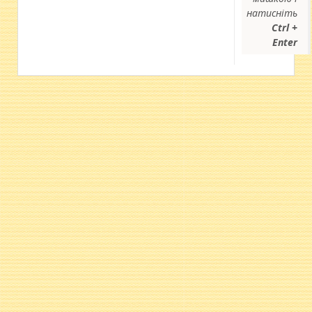
натисніть
Ctrl +
Enter