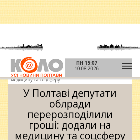
ПН 15:07
»
»
»
Головна
Новини
Влада
У Полтаві
10.08.2026
депутати облради перерозподілили гроші: додали на
медицину та соцсферу
У Полтаві депутати
облради
перерозподілили
гроші: додали на
медицину та соцсферу