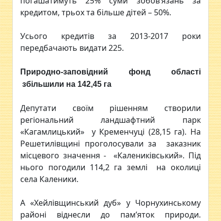
погашатимуть 25% суми зобов’язань за
кредитом, трьох та більше дітей – 50%.
Усього кредитів за 2013-2017 роки
передбачають видати 225.
Природно-заповідний фонд області
збільшили на 142,45 га
Депутати своїм рішенням створили
регіональний ландшафтний парк
«Кагамлицький» у Кременчуці (28,15 га). На
Решетилівщині проголосували за заказник
місцевого значення - «Калениківський». Під
нього погодили 114,2 га землі на околиці
села Каленики.
А «Хейлівщинський дуб» у Чорнухинському
районі віднесли до пам’яток природи.