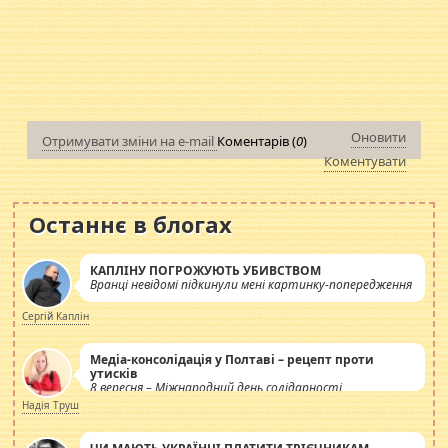
Оновити
Отримувати зміни на e-mail
Коментарів (
0
)
Коментувати
Останнє в блогах
КАПЛІНУ ПОГРОЖУЮТЬ УБИВСТВОМ
Вранці невідомі підкинули мені картинку-попередження
Сергій Каплін
Медіа-консолідація у Полтаві – рецепт проти
утисків
8 вересня – Міжнародний день солідарності
журналістів.
Надія Труш