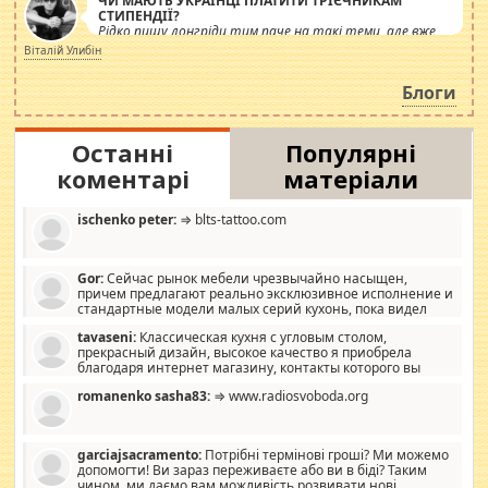
ЧИ МАЮТЬ УКРАЇНЦІ ПЛАТИТИ ТРІЄЧНИКАМ
СТИПЕНДІЇ?
Рідко пишу лонгріди тим паче на такі теми, але вже
просто дістало! Обурюють сьогоднішні інсенуації
Віталій Улибін
навколо стипендіального питання. Штучно
роздувається ще одна соціальна катастрофа.
Блоги
Останні
Популярні
коментарі
матеріали
ischenko peter:
⇒ blts-tattoo.com
Gor:
Сейчас рынок мебели чрезвычайно насыщен,
причем предлагают реально эксклюзивное исполнение и
стандартные модели малых серий кухонь, пока видел
отличную кухонную мебель по дизайну, мало походит на
tavaseni:
Классическая кухня с угловым столом,
стандартные формы, в MebelOk, креативненько и что главное -
прекрасный дизайн, высокое качество я приобрела
со вкусом все в порядке, без ненужных наворотов удорожающих
благодаря интернет магазину, контакты которого вы
мебель, а это не последний фактор.
можете просмотреть https://mwood.com.ua.
romanenko sasha83:
⇒ www.radiosvoboda.org
garciajsacramento:
Потрібні термінові гроші? Ми можемо
допомогти! Ви зараз переживаєте або ви в біді? Таким
чином, ми даємо вам можливість розвивати нові