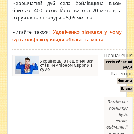
Черешчатий дуб села Хейлівщина віком
близько 400 років. Його висота 20 метрів, а
окружність стовбура – 5,05 метрів.
Читайте також:
Удовіченко зізнався у чому
суть конфлікту влади області та міста
Позначення:
Українець із Решетилівки
сесія обласної
став чемпіоном Європи з
ради
сумо
Категорії:
Новини
Влада
Помітили
помилку?
Будь
ласка,
виділіть її
мишкою і