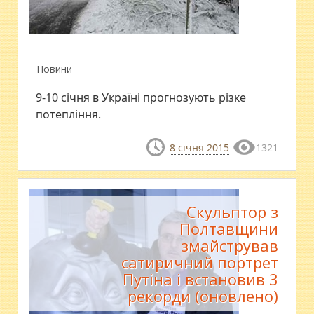
Новини
9-10 січня в Україні прогнозують різке
потепління.
8 січня 2015
1321
Скульптор з
Полтавщини
змайстрував
сатиричний портрет
Путіна і встановив 3
рекорди (оновлено)