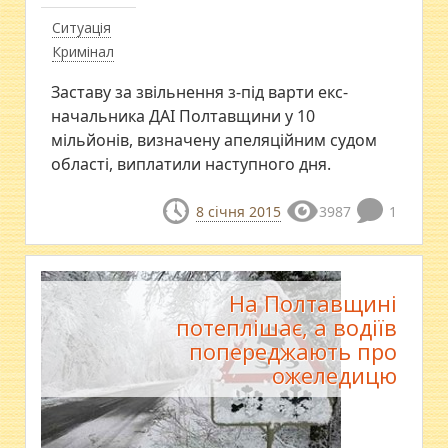
Ситуація
Кримінал
Заставу за звільнення з-під варти екс-
начальника ДАІ Полтавщини у 10
мільйонів, визначену апеляційним судом
області, виплатили наступного дня.
8 січня 2015
3987
1
На Полтавщині
потеплішає, а водіїв
попереджають про
ожеледицю