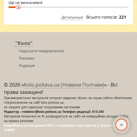
Ще не визначився
16
Всього голосів:
221
Детальніше
"Коло"
Надіслати повідомлення
Реклама
Редакція
© 2026 «
Kolo.poltava.ua (Новини Полтави)
» - Всі
права захищені!
При використанні матеріалів інтернет-видання «Коло» на інших сайтах обов’язкове
гіперпосилання на сайт kolo.poltava.ua,
не закрите для індексації пошуковими системами.
Редактор - redaktor@kolo.poltava.ua Телефон редакції: 613-245
Матеріали позначені як ®, розміщуються на сайті на комерційних засадах, тобто
на правах реклами.
Розроблено за підтримки IREX та програми партнерства у галузі мас-медіа
(UMPP)