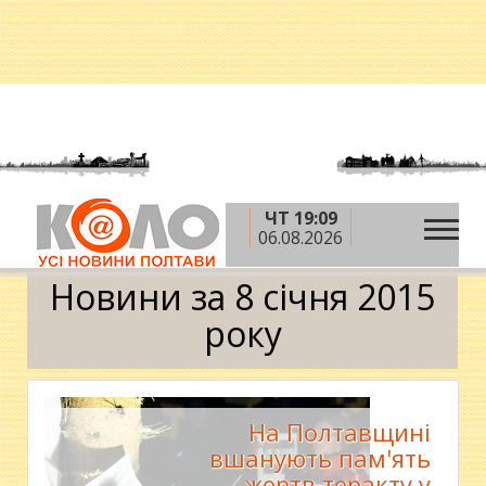
ЧТ 19:09
»
»
»
Головна
2015 рік
січень
8 січня
06.08.2026
Календар
Новини за 8 січня 2015
року
На Полтавщині
вшанують пам'ять
жертв теракту у