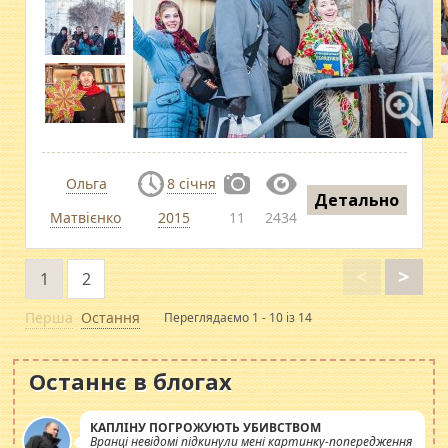
Ольга
8 січня
Детально
Матвієнко
2015
11
2434
<
>
1
2
Перша
Остання
Переглядаємо 1 - 10 із 14
Останнє в блогах
КАПЛІНУ ПОГРОЖУЮТЬ УБИВСТВОМ
Вранці невідомі підкинули мені картинку-попередження