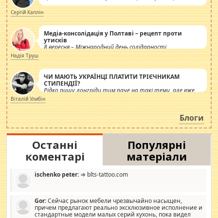
Сергій Каплін
Медіа-консолідація у Полтаві – рецепт проти
утисків
8 вересня – Міжнародний день солідарності
журналістів.
Надія Труш
ЧИ МАЮТЬ УКРАЇНЦІ ПЛАТИТИ ТРІЄЧНИКАМ
СТИПЕНДІЇ?
Рідко пишу лонгріди тим паче на такі теми, але вже
просто дістало! Обурюють сьогоднішні інсенуації
Віталій Улибін
навколо стипендіального питання. Штучно
роздувається ще одна соціальна катастрофа.
Блоги
Останні
Популярні
коментарі
матеріали
ischenko peter:
⇒ blts-tattoo.com
Gor:
Сейчас рынок мебели чрезвычайно насыщен,
причем предлагают реально эксклюзивное исполнение и
стандартные модели малых серий кухонь, пока видел