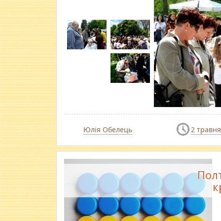
Юлія Обелець
2 травня
Полт
к