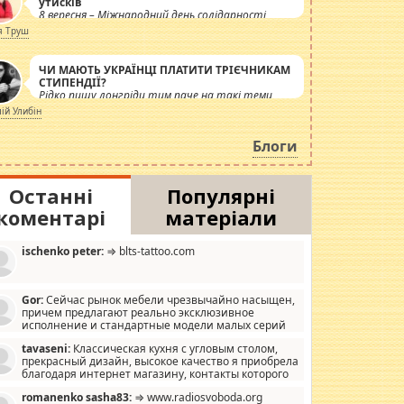
утисків
8 вересня – Міжнародний день солідарності
журналістів.
я Труш
ЧИ МАЮТЬ УКРАЇНЦІ ПЛАТИТИ ТРІЄЧНИКАМ
СТИПЕНДІЇ?
Рідко пишу лонгріди тим паче на такі теми,
але вже просто дістало! Обурюють сьогоднішні
лій Улибін
інсенуації навколо стипендіального питання.
Штучно роздувається ще одна соціальна
Блоги
катастрофа.
Останні
Популярні
коментарі
матеріали
ischenko peter:
⇒ blts-tattoo.com
Gor:
Сейчас рынок мебели чрезвычайно насыщен,
причем предлагают реально эксклюзивное
исполнение и стандартные модели малых серий
хонь, пока видел отличную кухонную мебель по
tavaseni:
Классическая кухня с угловым столом,
зайну, мало походит на стандартные формы, в MebelOk,
прекрасный дизайн, высокое качество я приобрела
еативненько и что главное - со вкусом все в порядке,
благодаря интернет магазину, контакты которого
з ненужных наворотов удорожающих мебель, а это не
 можете просмотреть https://mwood.com.ua.
следний фактор.
romanenko sasha83:
⇒ www.radiosvoboda.org