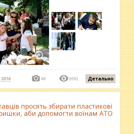
Детально
 2016
46
2692
авців просять збирати пластикові
ришки, аби допомогти воїнам АТО