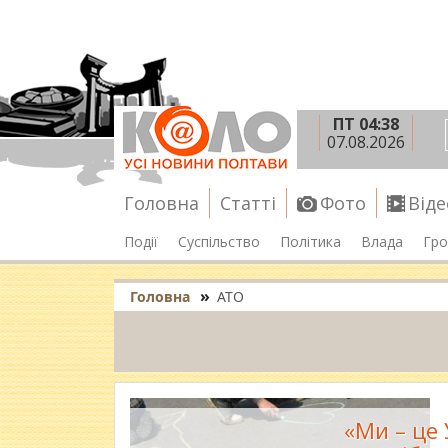
ПТ 04:38
07.08.2026
Головна
Статті
Фото
Віде
Події
Суспільство
Політика
Влада
Гро
»
Головна
АТО
«Ми – це 