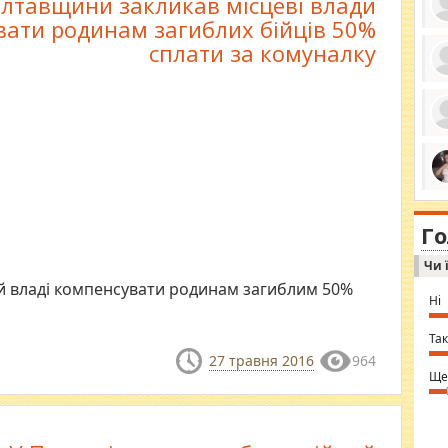
лтавщини закликав місцеві влади
вати родинам загиблих бійців 50%
сплати за комуналку
ро
се
да
ос
ін
за
тіл
ком
bea
ми
tha
на
nig
Г
по
in 
Sol
Чи 
Ind
gir
ій владі компенсувати родинам загиблим 50%
bod
Ні
alw
Mir
you
Так
⇒ 
27 травня 2016
964
Ще