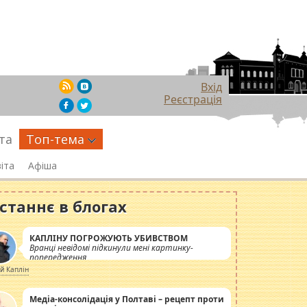
Вхід
Реєстрація
та
Топ-тема
іта
Афіша
станнє в блогах
КАПЛІНУ ПОГРОЖУЮТЬ УБИВСТВОМ
Вранці невідомі підкинули мені картинку-
попередження
ій Каплін
Медіа-консолідація у Полтаві – рецепт проти