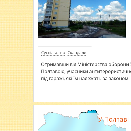
Суспільство
Скандали
Отримавши від Міністерства оборони У
Полтавою, учасники антитерористичної
під гаражі, які їм належать за законом.
У Полтаві