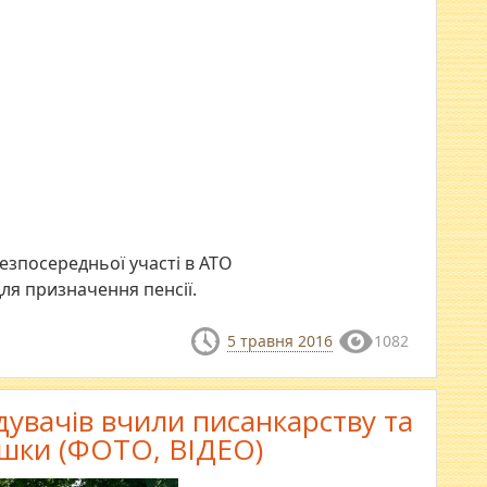
безпосередньої участі в АТО
ля призначення пенсії.
5 травня 2016
1082
ідувачів вчили писанкарству та
ушки (ФОТО, ВІДЕО)