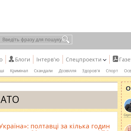
о
Блоги
Інтерв'ю
Спецпроекти
Газе
ші
Кримінал
Скандали
Дозвілля
Здоров'я
Спорт
Осв
О
АТО
Серг
Україна»: полтавці за кілька годин