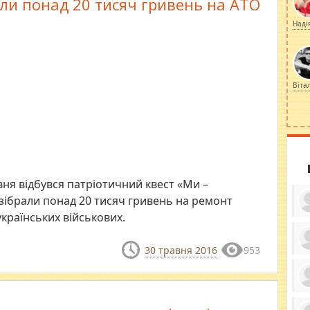
али понад 20 тисяч гривень на АТО
Наді
Віта
вня відбувся патріотичний квест «Ми –
а зібрали понад 20 тисяч гривень на ремонт
українських військових.
30 травня 2016
953
ку
ди
кр
бе
вы
по