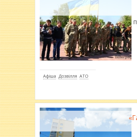
П
Афіша
Дозвілля
АТО
«Г