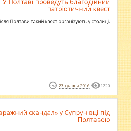
У Полтаві проведуть благодійний
патріотичний квест
ісля Полтави такий квест організують у столиці.
23 травня 2016
1220
аражний скандал» у Супрунівці під
Полтавою