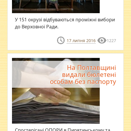
​У 151 окрузі відбуваються проміжні вибори
до Верховної Ради.
17 липня 2016
1227
На Полтавщині
видали бюлетені
особам без паспорту
Спостерігачі ОПОРИ в Пирятинському та