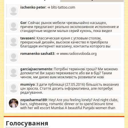
ischenko peter:
⇒ blts-tattoo.com
Gor:
Сейчас рынок мебели чрезвычайно насыщен,
причем предлагают реально эксклюзивное исполнение и
стандартные модели малых серий кухонь, пока видел
отличную кухонную мебель по дизайну, мало походит на
tavaseni:
Классическая кухня с угловым столом,
стандартные формы, в MebelOk, креативненько и что главное -
прекрасный дизайн, высокое качество я приобрела
со вкусом все в порядке, без ненужных наворотов удорожающих
благодаря интернет магазину, контакты которого вы
мебель, а это не последний фактор.
можете просмотреть https://mwood.com.ua.
romanenko sasha83:
⇒ www.radiosvoboda.org
garciajsacramento:
Потрібні термінові гроші? Ми можемо
допомогти! Ви зараз переживаєте або ви в біді? Таким
чином, ми даємо вам можливість розвивати нові
розробки. Як багата людина, я почуваю себе зобов'язаним
mumiyo:
З дати публікації (27.05.2016) більшість вказаних
допомагати людям, які намагаються дати їм шанс. Кожен
цін зросла. Стаття досить інформативна, але потребує
заслуговує на другий шанс, і, оскільки влада не зможе, вони
редагування.
повинні приймати від інших. Для нас нема багато суми, і зрілість
ми визначаємо за взаємною згодою. Ні сюрпризів, ні додаткових
zoyasharma189:
Hey! Are you feeling lonely? And night clubs,
витрат, а тільки узгоджених сум і нічого іншого. Не чекайте і не
bars, sightseeing, romantic dinner or to spend leisure time
коментуйте цей пост. Введіть суму, яку ви хочете подати, і ми
with her will escort Mumbai A beautiful Punjabi women than
зв'яжемося з вами з усіма варіантами. зв'яжіться з нами
sexy escort companion in arms that you guys feel like 5 star luxury
сьогодні на garciajsacramento@gmail.com Вам потрібні термінові
hotel had to spend the night in their search for loved solitaire free
гроші? Ми можемо допомогти!
maintenance stops in Mumbai. Here we offer fair and very attractive
Голосування
woman "Love Solitaire" beautiful figure and shapely body shapes.
Independent escort in Mumbai, truthful, friendly and cheerful girl.