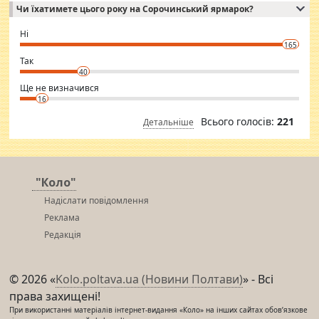
Чи їхатимете цього року на Сорочинський ярмарок?
WhatsApp via an easily can see the latest pictures of her body and the
godly. Variety is the spice of life, he believes, so always travel and
want to meet new people. Sakshi Mirchandani health and figure
Ні
conscious in order to keep yourself fit and regularly go to the health
165
club.
⇒ sakshimirchandani.com
Так
40
Ще не визначився
16
Всього голосів:
221
Детальніше
"Коло"
Надіслати повідомлення
Реклама
Редакція
© 2026 «
Kolo.poltava.ua (Новини Полтави)
» - Всі
права захищені!
При використанні матеріалів інтернет-видання «Коло» на інших сайтах обов’язкове