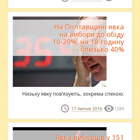
На Полтавщині явка
на вибори до обіду
10-20%, на 18 годину
– близько 40%
Низьку явку пов’язують, зокрема спекою.
17 липня 2016
1289
Явка виборців у 151