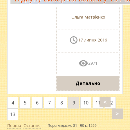
Ольга Матвієнко
17 липня 2016
2971
Детально
<
4
5
6
7
8
9
10
11
12
>
13
Перша
Остання
Переглядаємо 81 - 90 із 1269