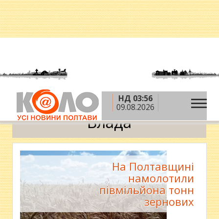
НД 03:56
»
»
Головна
Новини
Влада
09.08.2026
Влада
На Полтавщині
намолотили
півмільйона тонн
зернових