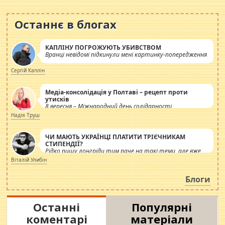
Останнє в блогах
КАПЛІНУ ПОГРОЖУЮТЬ УБИВСТВОМ
Вранці невідомі підкинули мені картинку-попередження
Сергій Каплін
Медіа-консолідація у Полтаві – рецепт проти
утисків
8 вересня – Міжнародний день солідарності
журналістів.
Надія Труш
ЧИ МАЮТЬ УКРАЇНЦІ ПЛАТИТИ ТРІЄЧНИКАМ
СТИПЕНДІЇ?
Рідко пишу лонгріди тим паче на такі теми, але вже
просто дістало! Обурюють сьогоднішні інсенуації
Віталій Улибін
навколо стипендіального питання. Штучно
роздувається ще одна соціальна катастрофа.
Блоги
Останні
Популярні
коментарі
матеріали