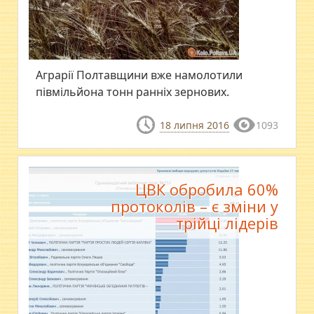
​Аграрії Полтавщини вже намолотили
півмільйона тонн ранніх зернових.
18 липня 2016
1093
ЦВК обробила 60%
протоколів – є зміни у
трійці лідерів