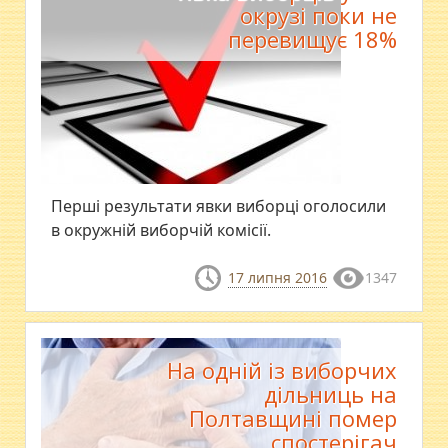
окрузі поки не
перевищує 18%
​Перші результати явки виборці оголосили
в окружній виборчій комісії.
17 липня 2016
1347
На одній із виборчих
дільниць на
Полтавщині помер
спостерігач