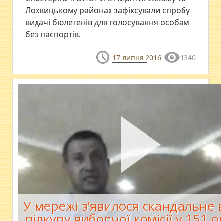
Лохвицькому районах зафіксували спробу
видачі бюлетенів для голосування особам
без паспортів.
17 липня 2016
1340
У мережі з’явилося скандальне 
підкупу виборчої комісії у 151 о