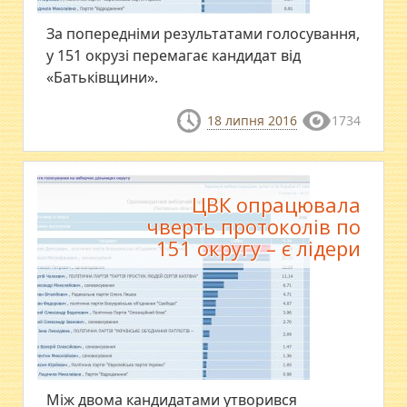
За попередніми результатами голосування,
у 151 окрузі перемагає кандидат від
«Батьківщини».
18 липня 2016
1734
ЦВК опрацювала
чверть протоколів по
151 округу – є лідери
​Між двома кандидатами утворився