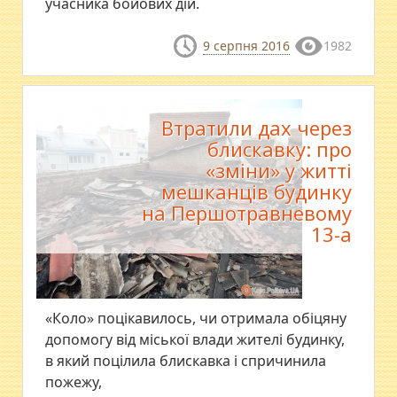
учасника бойових дій.
9 серпня 2016
1982
Втратили дах через
блискавку: про
«зміни» у житті
мешканців будинку
на Першотравневому
13-а
«Коло» поцікавилось, чи отримала обіцяну
допомогу від міської влади жителі будинку,
в який поцілила блискавка і спричинила
пожежу,