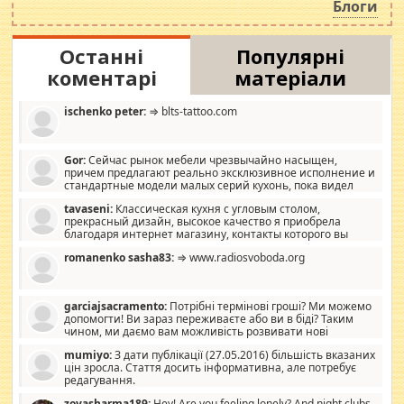
Блоги
Останні
Популярні
коментарі
матеріали
ischenko peter:
⇒ blts-tattoo.com
Gor:
Сейчас рынок мебели чрезвычайно насыщен,
причем предлагают реально эксклюзивное исполнение и
стандартные модели малых серий кухонь, пока видел
отличную кухонную мебель по дизайну, мало походит на
tavaseni:
Классическая кухня с угловым столом,
стандартные формы, в MebelOk, креативненько и что главное -
прекрасный дизайн, высокое качество я приобрела
со вкусом все в порядке, без ненужных наворотов удорожающих
благодаря интернет магазину, контакты которого вы
мебель, а это не последний фактор.
можете просмотреть https://mwood.com.ua.
romanenko sasha83:
⇒ www.radiosvoboda.org
garciajsacramento:
Потрібні термінові гроші? Ми можемо
допомогти! Ви зараз переживаєте або ви в біді? Таким
чином, ми даємо вам можливість розвивати нові
розробки. Як багата людина, я почуваю себе зобов'язаним
mumiyo:
З дати публікації (27.05.2016) більшість вказаних
допомагати людям, які намагаються дати їм шанс. Кожен
цін зросла. Стаття досить інформативна, але потребує
заслуговує на другий шанс, і, оскільки влада не зможе, вони
редагування.
повинні приймати від інших. Для нас нема багато суми, і зрілість
ми визначаємо за взаємною згодою. Ні сюрпризів, ні додаткових
zoyasharma189:
Hey! Are you feeling lonely? And night clubs,