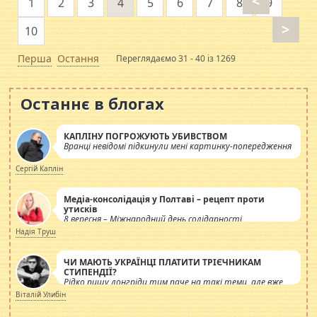
<
1
2
3
4
5
6
7
8
9
>
10
Перша
Остання
Переглядаємо 31 - 40 із 1269
Останнє в блогах
КАПЛІНУ ПОГРОЖУЮТЬ УБИВСТВОМ
Вранці невідомі підкинули мені картинку-попередження
Сергій Каплін
Медіа-консолідація у Полтаві – рецепт проти
утисків
8 вересня – Міжнародний день солідарності
журналістів.
Надія Труш
ЧИ МАЮТЬ УКРАЇНЦІ ПЛАТИТИ ТРІЄЧНИКАМ
СТИПЕНДІЇ?
Рідко пишу лонгріди тим паче на такі теми, але вже
просто дістало! Обурюють сьогоднішні інсенуації
Віталій Улибін
навколо стипендіального питання. Штучно
роздувається ще одна соціальна катастрофа.