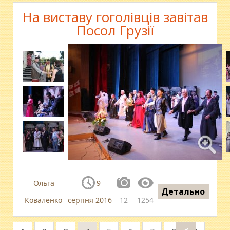
На виставу гоголівців завітав
Посол Грузії
Ольга
9
Детально
Коваленко
серпня 2016
12
1254