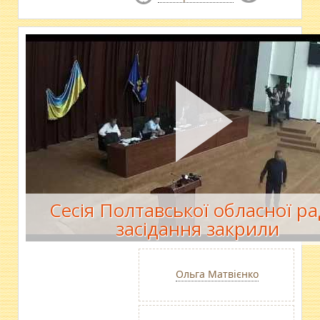
Сесія Полтавської обласної ра
засідання закрили
Ольга Матвієнко