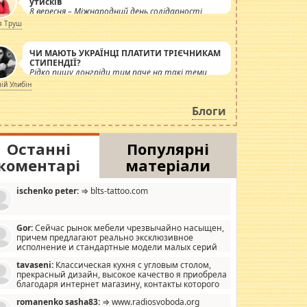
утисків
8 вересня – Міжнародний день солідарності
журналістів.
я Труш
ЧИ МАЮТЬ УКРАЇНЦІ ПЛАТИТИ ТРІЄЧНИКАМ
СТИПЕНДІЇ?
Рідко пишу лонгріди тим паче на такі теми,
але вже просто дістало! Обурюють сьогоднішні
лій Улибін
інсенуації навколо стипендіального питання.
Штучно роздувається ще одна соціальна
Блоги
катастрофа.
Останні
Популярні
коментарі
матеріали
ischenko peter:
⇒ blts-tattoo.com
Gor:
Сейчас рынок мебели чрезвычайно насыщен,
причем предлагают реально эксклюзивное
исполнение и стандартные модели малых серий
хонь, пока видел отличную кухонную мебель по
tavaseni:
Классическая кухня с угловым столом,
зайну, мало походит на стандартные формы, в MebelOk,
прекрасный дизайн, высокое качество я приобрела
еативненько и что главное - со вкусом все в порядке,
благодаря интернет магазину, контакты которого
з ненужных наворотов удорожающих мебель, а это не
 можете просмотреть https://mwood.com.ua.
следний фактор.
romanenko sasha83:
⇒ www.radiosvoboda.org