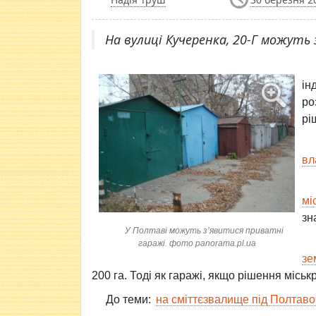
На вулиці Кучеренка, 20-Г можуть 
ін
ро
рі
вл
мі
зн
У Полтаві можуть з’явитися приватні
гаражі. фото panorama.pl.ua
зе
200 га. Тоді як гаражі, якщо рішення місь
До теми:
на сміттєзвалище під Полтавою