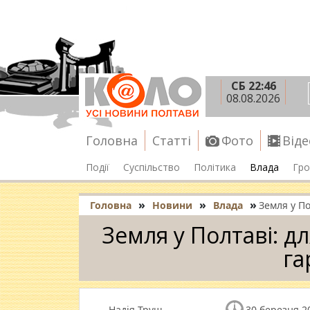
СБ 22:46
08.08.2026
Головна
Статті
Фото
Віде
Події
Суспільство
Політика
Влада
Гро
»
»
»
Головна
Новини
Влада
Земля у По
Земля у Полтаві: дл
га
Надія Труш
30 березня 2