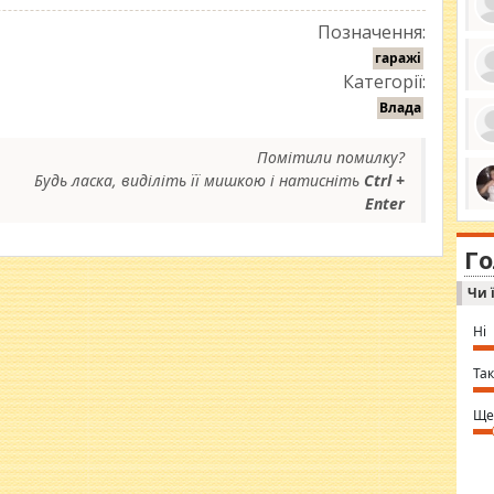
Позначення:
гаражі
Категорії:
ро
Влада
се
да
ос
Помітили помилку?
ін
за
Будь ласка, виділіть її мишкою і натисніть
Ctrl +
тіл
Enter
ком
bea
ми
tha
на
nig
Г
по
in 
Sol
Чи 
Ind
gir
bod
Ні
alw
Mir
you
Так
⇒ 
Ще