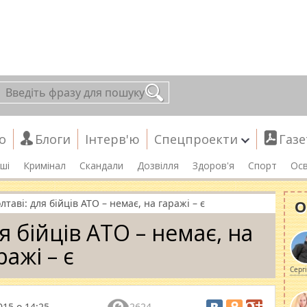
о
Блоги
Інтерв'ю
Спецпроекти
Газе
ші
Кримінал
Скандали
Дозвілля
Здоров'я
Спорт
Осв
О
лтаві: для бійців АТО – немає, на гаражі – є
я бійців АТО – немає, на
ражі – є
Серг
015 о 14:25
2624