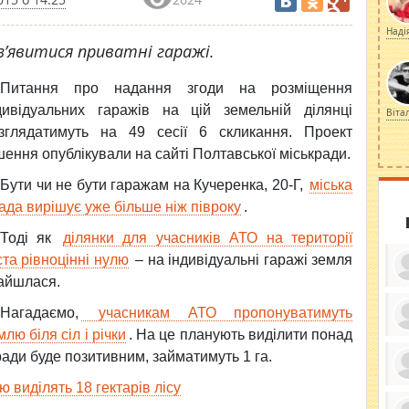
Наді
з’явитися приватні гаражі.
Питання про надання згоди на розміщення
дивідуальних гаражів на цій земельній ділянці
Віта
зглядатимуть на 49 сесії 6 скликання. Проект
шення опублікували на сайті Полтавської міськради.
Бути чи не бути гаражам на Кучеренка, 20-Г,
міська
ада вирішує уже більше ніж півроку
.
Тоді як
ділянки для учасників АТО на території
ста рівноцінні нулю
– на індивідуальні гаражі земля
айшлася.
Нагадаємо,
учасникам АТО пропонуватимуть
млю біля сіл і річки
. На це планують виділити понад
ку
ди
кради буде позитивним, займатимуть 1 га.
кр
бе
 виділять 18 гектарів лісу
вы
по