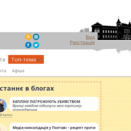
Вхід
Реєстрація
та
Топ-тема
іта
Афіша
станнє в блогах
КАПЛІНУ ПОГРОЖУЮТЬ УБИВСТВОМ
Вранці невідомі підкинули мені картинку-
попередження
ій Каплін
Медіа-консолідація у Полтаві – рецепт проти