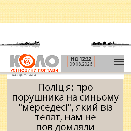
НД 12:22
»
»
Головна
Новини
Поліція: про порушника на
09.08.2026
синьому "мерседесі", який віз телят, нам не
повідомляли
Поліція: про
порушника на синьому
"мерседесі", який віз
телят, нам не
повідомляли