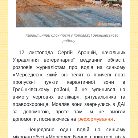
Карантинний блок-пост у Короваях Гребінківського
району
12 листопада Сергій Аранчій, начальник
Управління ветеринарної медицини області,
розповів журналістам про водія
на синьому
«Мерседесі», який віз телят в причепі повз
пропускні пункти карантинної зони в
Гребінківському районі, й не зупинився на
вимогу чергових ветлікаря, рятувальника та
правоохоронця. Мовляв вони звернулись в ДАІ
за допомогою, проте там їм не змогли
допомогти, посилаючись на
реформування
.
– Нещодавно один водій на синьому
мікроавтобусі «Мерседес Бенц», спринтері, віз у