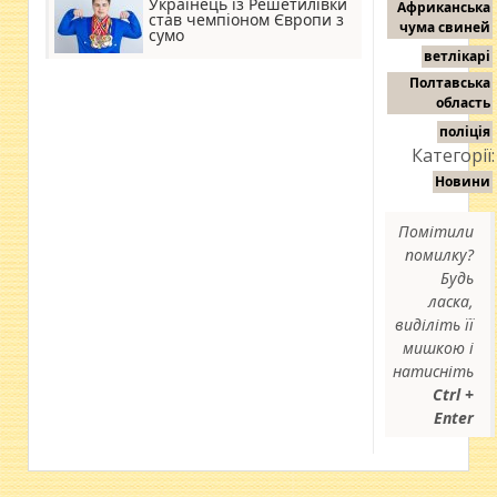
Українець із Решетилівки
Африканська
став чемпіоном Європи з
чума свиней
сумо
ветлікарі
Полтавська
область
поліція
Категорії:
Новини
Помітили
помилку?
Будь
ласка,
виділіть її
мишкою і
натисніть
Ctrl +
Enter