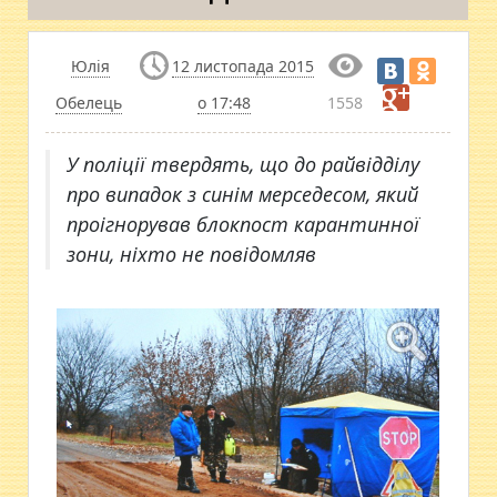
Юлія
12 листопада 2015
Обелець
о 17:48
1558
У поліції твердять, що до райвідділу
про випадок з синім мерседесом, який
проігнорував блокпост карантинної
зони, ніхто не повідомляв