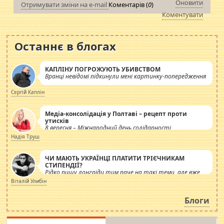
Оновити
Отримувати зміни на e-mail
Коментарів (
0
)
Коментувати
Останнє в блогах
КАПЛІНУ ПОГРОЖУЮТЬ УБИВСТВОМ
Вранці невідомі підкинули мені картинку-попередження
Сергій Каплін
Медіа-консолідація у Полтаві – рецепт проти
утисків
8 вересня – Міжнародний день солідарності
журналістів.
Надія Труш
ЧИ МАЮТЬ УКРАЇНЦІ ПЛАТИТИ ТРІЄЧНИКАМ
СТИПЕНДІЇ?
Рідко пишу лонгріди тим паче на такі теми, але вже
просто дістало! Обурюють сьогоднішні інсенуації
Віталій Улибін
навколо стипендіального питання. Штучно
роздувається ще одна соціальна катастрофа.
Блоги