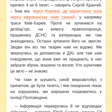
причепі 4 чи 6 телят, – говорить Сергій Аранчій.
– Їхав він
через Короваї, де карантинна зона
через африканську чуму свиней
, у напрямку
траси Київ-Харків. Проте не зупинився на
дезбар’єрі, на вимогу правоохоронця,
працівника ДСНС та ветеринара, які там
знаходились. Останні зупинити його не змогли.
Звідки він віз тих тварин нам не відомо. Ми
звернулись за допомогою в ДАІ, але там нам
повідомили, що вони вже не працюють, в них
забрали зброю, машини та жезли. Хто шукатиме
це авто – не знаємо.
Чи таки ж шукають синій мікроавтобус з
причепом, де були телята, і яке покарання чекає
на порушника, ми вирішили поцікавитись у
поліції Полтавщини.
– Інформація перекручена й не відповідає