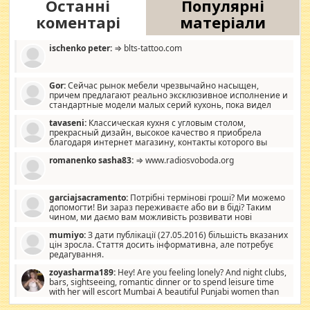
Останні
Популярні
коментарі
матеріали
ischenko peter:
⇒ blts-tattoo.com
Gor:
Сейчас рынок мебели чрезвычайно насыщен,
причем предлагают реально эксклюзивное исполнение и
стандартные модели малых серий кухонь, пока видел
отличную кухонную мебель по дизайну, мало походит на
tavaseni:
Классическая кухня с угловым столом,
стандартные формы, в MebelOk, креативненько и что главное -
прекрасный дизайн, высокое качество я приобрела
со вкусом все в порядке, без ненужных наворотов удорожающих
благодаря интернет магазину, контакты которого вы
мебель, а это не последний фактор.
можете просмотреть https://mwood.com.ua.
romanenko sasha83:
⇒ www.radiosvoboda.org
garciajsacramento:
Потрібні термінові гроші? Ми можемо
допомогти! Ви зараз переживаєте або ви в біді? Таким
чином, ми даємо вам можливість розвивати нові
розробки. Як багата людина, я почуваю себе зобов'язаним
mumiyo:
З дати публікації (27.05.2016) більшість вказаних
допомагати людям, які намагаються дати їм шанс. Кожен
цін зросла. Стаття досить інформативна, але потребує
заслуговує на другий шанс, і, оскільки влада не зможе, вони
редагування.
повинні приймати від інших. Для нас нема багато суми, і зрілість
ми визначаємо за взаємною згодою. Ні сюрпризів, ні додаткових
zoyasharma189:
Hey! Are you feeling lonely? And night clubs,
витрат, а тільки узгоджених сум і нічого іншого. Не чекайте і не
bars, sightseeing, romantic dinner or to spend leisure time
коментуйте цей пост. Введіть суму, яку ви хочете подати, і ми
with her will escort Mumbai A beautiful Punjabi women than
зв'яжемося з вами з усіма варіантами. зв'яжіться з нами
sexy escort companion in arms that you guys feel like 5 star luxury
сьогодні на garciajsacramento@gmail.com Вам потрібні термінові