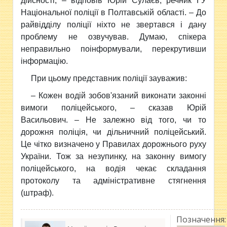
дійсності, – відповів Юрій Сулаєв, речник ГУ
Національної поліції в Полтавській області. – До
райвідділу поліції ніхто не звертався і дану
проблему не озвучував. Думаю, спікера
неправильно поінформували, перекрутивши
інформацію.
При цьому представник поліції зауважив:
– Кожен водій зобов'язаний виконати законні
вимоги поліцейського, – сказав Юрій
Васильович. – Не залежно від того, чи то
дорожня поліція, чи дільничний поліцейський.
Це чітко визначено у Правилах дорожнього руху
України. Тож за незупинку, на законну вимогу
поліцейського, на водія чекає складання
протоколу та адміністративне стягнення
(штраф).
Позначення: