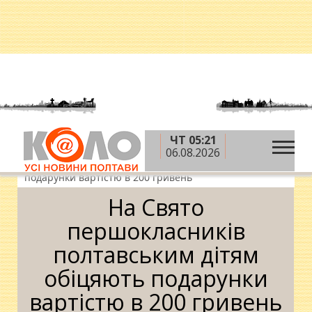
ЧТ 05:21
»
»
»
Головна
Новини
Освіта
На Свято
06.08.2026
першокласників полтавським дітям обіцяють
подарунки вартістю в 200 гривень
На Свято
першокласників
полтавським дітям
обіцяють подарунки
вартістю в 200 гривень