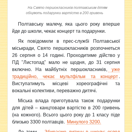
На Свято першокласників полтавським дітям
обіцяють подарунки вартістю в 200 гривень
Полтавську малечу, яка цього року вперше
йде до школи, чекає концерт та
подарунки.
Як повідомили в прес-службі Полтавської
міськради, Свято першокласників розпочнеться
26 серпня о 14 годині. Проходитиме дійство у
ПД "Листопад" мало не щодня, до 31 серпня
включно. На майбутніх першокласників,
уже
традиційно, чекає мультфільм та концерт
.
Виступатимуть місцеві хореографічні та
вокальні колективи, переважно дитячі.
Міська влада приготувала також подарунки
для дітей – канцтовари вартістю в 200 гривень
(на кожного). Всього цього року до 1 класу піде
близько 3300 полтавців.
Минулого 3200.
До теми –
Збираємо дитину в школу: огляд