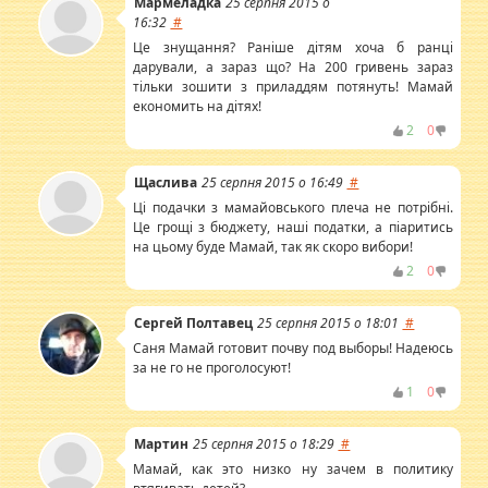
Мармеладка
25 серпня 2015 о
16:32
#
Це знущання? Раніше дітям хоча б ранці
дарували, а зараз що? На 200 гривень зараз
тільки зошити з приладдям потянуть! Мамай
економить на дітях!
2
0
Щаслива
25 серпня 2015 о 16:49
#
Ці подачки з мамайовського плеча не потрібні.
Це грощі з бюджету, наші податки, а піаритись
на цьому буде Мамай, так як скоро вибори!
2
0
Сергей Полтавец
25 серпня 2015 о 18:01
#
Саня Мамай готовит почву под выборы! Надеюсь
за не го не проголосуют!
1
0
Мартин
25 серпня 2015 о 18:29
#
Мамай, как это низко ну зачем в политику