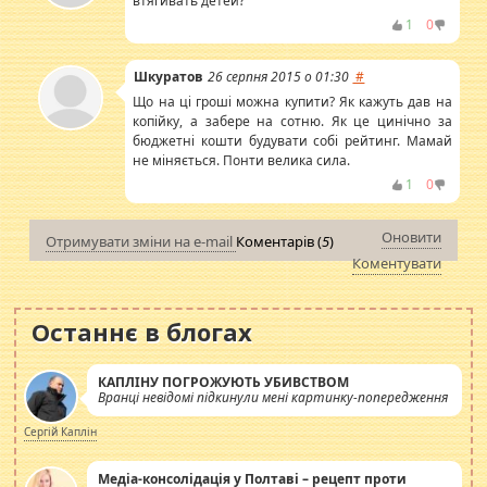
втягивать детей?
1
0
Шкуратов
26 серпня 2015 о 01:30
#
Що на ці гроші можна купити? Як кажуть дав на
копійку, а забере на сотню. Як це цинічно за
бюджетні кошти будувати собі рейтинг. Мамай
не міняється. Понти велика сила.
1
0
Оновити
Отримувати зміни на e-mail
Коментарів (
5
)
Коментувати
Останнє в блогах
КАПЛІНУ ПОГРОЖУЮТЬ УБИВСТВОМ
Вранці невідомі підкинули мені картинку-попередження
Сергій Каплін
Медіа-консолідація у Полтаві – рецепт проти