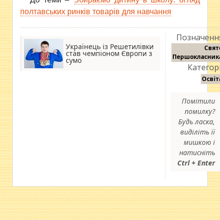
полтавських ринків товарів для навчання
Позначенн
Українець із Решетилівки
Свят
став чемпіоном Європи з
Першокласник
сумо
Категорі
Освіт
Помітили
помилку?
Будь ласка,
виділіть її
мишкою і
натисніть
Ctrl + Enter