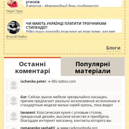
утисків
8 вересня – Міжнародний день солідарності
журналістів.
Надія Труш
ЧИ МАЮТЬ УКРАЇНЦІ ПЛАТИТИ ТРІЄЧНИКАМ
СТИПЕНДІЇ?
Рідко пишу лонгріди тим паче на такі теми, але вже
просто дістало! Обурюють сьогоднішні інсенуації
Віталій Улибін
навколо стипендіального питання. Штучно
роздувається ще одна соціальна катастрофа.
Блоги
Останні
Популярні
коментарі
матеріали
ischenko peter:
⇒ blts-tattoo.com
Gor:
Сейчас рынок мебели чрезвычайно насыщен,
причем предлагают реально эксклюзивное исполнение и
стандартные модели малых серий кухонь, пока видел
отличную кухонную мебель по дизайну, мало походит на
tavaseni:
Классическая кухня с угловым столом,
стандартные формы, в MebelOk, креативненько и что главное -
прекрасный дизайн, высокое качество я приобрела
со вкусом все в порядке, без ненужных наворотов удорожающих
благодаря интернет магазину, контакты которого вы
мебель, а это не последний фактор.
можете просмотреть https://mwood.com.ua.
romanenko sasha83:
⇒ www.radiosvoboda.org