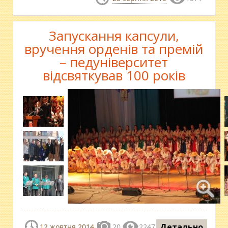
Запускання капсули,
вручення орденів та премій
– педуніверситет
відсвяткував 100 років
Детально
12 жовтня 2014
20
2247