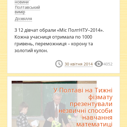
новини
Полтавський
вимір
Дозвілля
З 12 дівчат обрали «Міс ПолтНТУ–2014».
Кожна учасниця отримала по 1000
гривень, переможниця – корону та
золотий кулон.
30 квітня 2014
4052
У Полтаві на Тижні
фізмату
презентували
незвичні способи
навчання
математиці