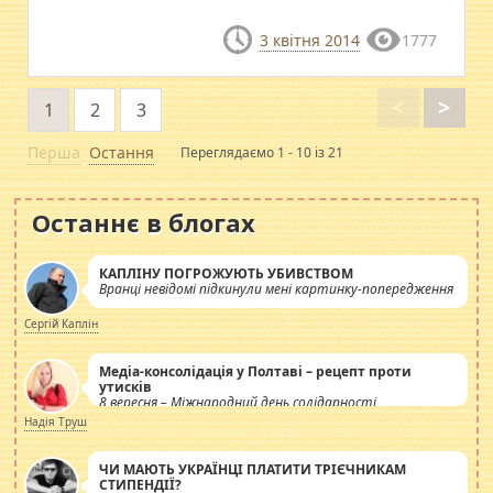
3 квітня 2014
1777
<
>
1
2
3
Перша
Остання
Переглядаємо 1 - 10 із 21
Останнє в блогах
КАПЛІНУ ПОГРОЖУЮТЬ УБИВСТВОМ
Вранці невідомі підкинули мені картинку-попередження
Сергій Каплін
Медіа-консолідація у Полтаві – рецепт проти
утисків
8 вересня – Міжнародний день солідарності
журналістів.
Надія Труш
ЧИ МАЮТЬ УКРАЇНЦІ ПЛАТИТИ ТРІЄЧНИКАМ
СТИПЕНДІЇ?