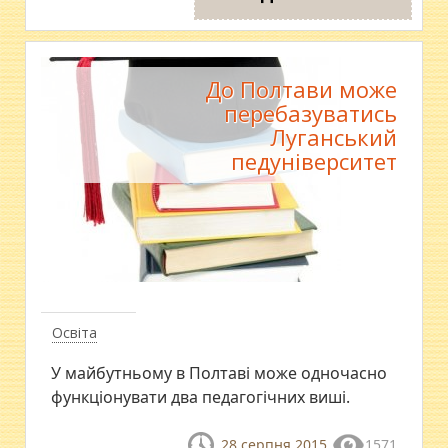
До Полтави може
перебазуватись
Луганський
педуніверситет
Освіта
У майбутньому в Полтаві може одночасно
функціонувати два педагогічних виші.
28 серпня 2015
1571