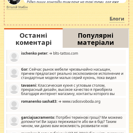
Рідко пишу лонгріди тим паче на такі теми, але вже
просто дістало! Обурюють сьогоднішні інсенуації
Віталій Улибін
навколо стипендіального питання. Штучно
роздувається ще одна соціальна катастрофа.
Блоги
Останні
Популярні
коментарі
матеріали
ischenko peter:
⇒ blts-tattoo.com
Gor:
Сейчас рынок мебели чрезвычайно насыщен,
причем предлагают реально эксклюзивное исполнение и
стандартные модели малых серий кухонь, пока видел
отличную кухонную мебель по дизайну, мало походит на
tavaseni:
Классическая кухня с угловым столом,
стандартные формы, в MebelOk, креативненько и что главное -
прекрасный дизайн, высокое качество я приобрела
со вкусом все в порядке, без ненужных наворотов удорожающих
благодаря интернет магазину, контакты которого вы
мебель, а это не последний фактор.
можете просмотреть https://mwood.com.ua.
romanenko sasha83:
⇒ www.radiosvoboda.org
garciajsacramento:
Потрібні термінові гроші? Ми можемо
допомогти! Ви зараз переживаєте або ви в біді? Таким
чином, ми даємо вам можливість розвивати нові
розробки. Як багата людина, я почуваю себе зобов'язаним