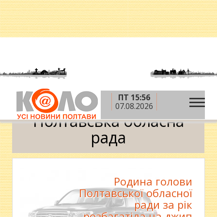
ПТ 15:56
»
Головна
Полтавська обласна рада
07.08.2026
Полтавська обласна
рада
Родина голови
Полтавської обласної
ради за рік
розбагатіла на джип