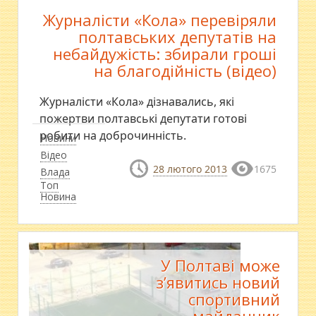
Журналісти «Кола» перевіряли
полтавських депутатів на
небайдужість: збирали гроші
на благодійність (відео)
Журналісти «Кола» дізнавались, які
пожертви полтавські депутати готові
робити на доброчинність.
Новини
Відео
28 лютого 2013
1675
Влада
Топ
Новина
У Полтаві може
з’явитись новий
спортивний
майданчик