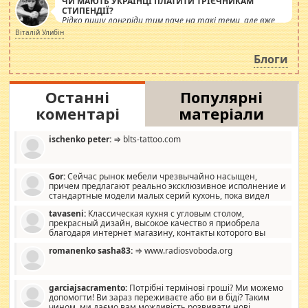
ЧИ МАЮТЬ УКРАЇНЦІ ПЛАТИТИ ТРІЄЧНИКАМ
СТИПЕНДІЇ?
Рідко пишу лонгріди тим паче на такі теми, але вже
просто дістало! Обурюють сьогоднішні інсенуації
Віталій Улибін
навколо стипендіального питання. Штучно
роздувається ще одна соціальна катастрофа.
Блоги
Останні
Популярні
коментарі
матеріали
ischenko peter:
⇒ blts-tattoo.com
Gor:
Сейчас рынок мебели чрезвычайно насыщен,
причем предлагают реально эксклюзивное исполнение и
стандартные модели малых серий кухонь, пока видел
отличную кухонную мебель по дизайну, мало походит на
tavaseni:
Классическая кухня с угловым столом,
стандартные формы, в MebelOk, креативненько и что главное -
прекрасный дизайн, высокое качество я приобрела
со вкусом все в порядке, без ненужных наворотов удорожающих
благодаря интернет магазину, контакты которого вы
мебель, а это не последний фактор.
можете просмотреть https://mwood.com.ua.
romanenko sasha83:
⇒ www.radiosvoboda.org
garciajsacramento:
Потрібні термінові гроші? Ми можемо
допомогти! Ви зараз переживаєте або ви в біді? Таким
чином, ми даємо вам можливість розвивати нові