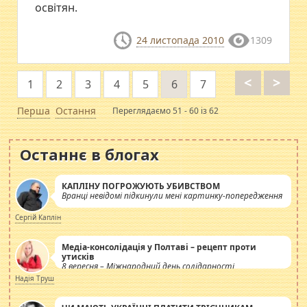
освітян.
24 листопада 2010
1309
<
>
1
2
3
4
5
6
7
Перша
Остання
Переглядаємо 51 - 60 із 62
Останнє в блогах
КАПЛІНУ ПОГРОЖУЮТЬ УБИВСТВОМ
Вранці невідомі підкинули мені картинку-попередження
Сергій Каплін
Медіа-консолідація у Полтаві – рецепт проти
утисків
8 вересня – Міжнародний день солідарності
журналістів.
Надія Труш