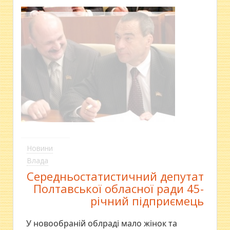
Новини
Влада
Середньостатистичний депутат
Полтавської обласної ради 45-
річний підприємець
У новообраній облраді мало жінок та