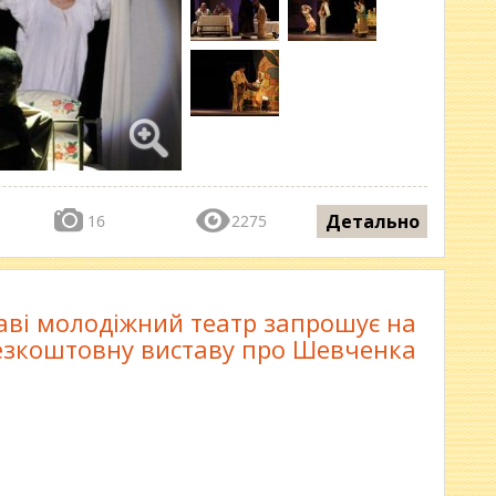
Детально
16
2275
аві молодіжний театр запрошує на
езкоштовну виставу про Шевченка