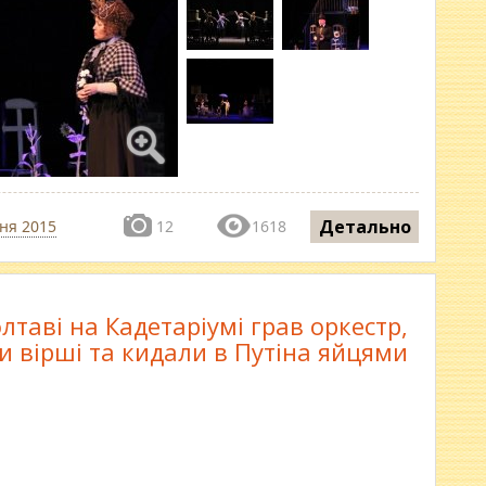
Детально
чня 2015
12
1618
лтаві на Кадетаріумі грав оркестр,
и вірші та кидали в Путіна яйцями