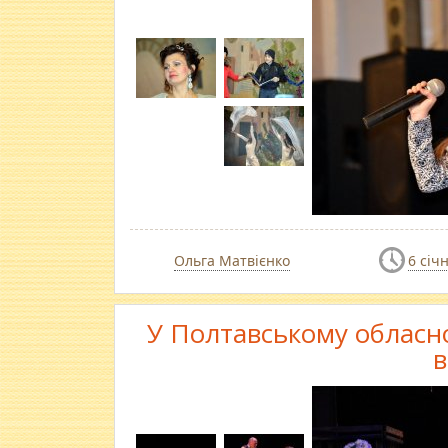
Ольга Матвієнко
6 січ
У Полтавському обласно
в