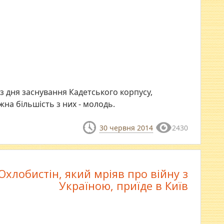
з дня заснування Кадетського корпусу,
жна більшість з них - молодь.
30 червня 2014
2430
Охлобистін, який мріяв про війну з
Україною, приїде в Київ