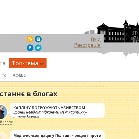
Вхід
Реєстрація
та
Топ-тема
іта
Афіша
станнє в блогах
КАПЛІНУ ПОГРОЖУЮТЬ УБИВСТВОМ
Вранці невідомі підкинули мені картинку-
попередження
ій Каплін
Медіа-консолідація у Полтаві – рецепт проти