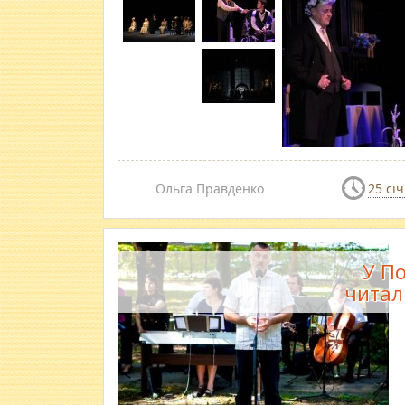
Ольга Правденко
25 сі
У По
читал