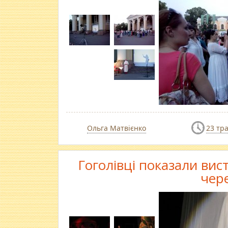
Ольга Матвієнко
23 тр
Гоголівці показали вис
чер