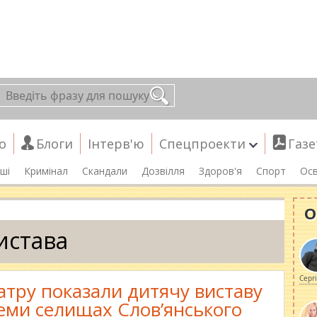
о
Блоги
Інтерв'ю
Спецпроекти
Газе
ші
Кримінал
Скандали
Дозвілля
Здоров'я
Спорт
Осв
О
истава
Серг
атру показали дитячу виставу
семи селищах Слов’янського