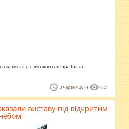
ль відомого російського актора Івана
3 червня 2014
1921
оказали виставу під відкритим
небом