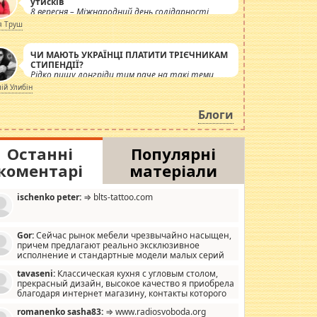
утисків
8 вересня – Міжнародний день солідарності
журналістів.
я Труш
ЧИ МАЮТЬ УКРАЇНЦІ ПЛАТИТИ ТРІЄЧНИКАМ
СТИПЕНДІЇ?
Рідко пишу лонгріди тим паче на такі теми,
але вже просто дістало! Обурюють сьогоднішні
лій Улибін
інсенуації навколо стипендіального питання.
Штучно роздувається ще одна соціальна
Блоги
катастрофа.
Останні
Популярні
коментарі
матеріали
ischenko peter:
⇒ blts-tattoo.com
Gor:
Сейчас рынок мебели чрезвычайно насыщен,
причем предлагают реально эксклюзивное
исполнение и стандартные модели малых серий
хонь, пока видел отличную кухонную мебель по
tavaseni:
Классическая кухня с угловым столом,
зайну, мало походит на стандартные формы, в MebelOk,
прекрасный дизайн, высокое качество я приобрела
еативненько и что главное - со вкусом все в порядке,
благодаря интернет магазину, контакты которого
з ненужных наворотов удорожающих мебель, а это не
 можете просмотреть https://mwood.com.ua.
следний фактор.
romanenko sasha83:
⇒ www.radiosvoboda.org