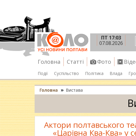
ПТ 17:03
07.08.2026
Головна
Статті
Фото
Віде
Події
Суспільство
Політика
Влада
Гро
»
Головна
Вистава
В
Актори полтавського те
«Царівна Ква-Ква» у 