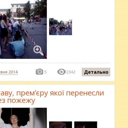
Детально
авня 2014
5
2342
таву, прем’єру якої перенесли
ез пожежу