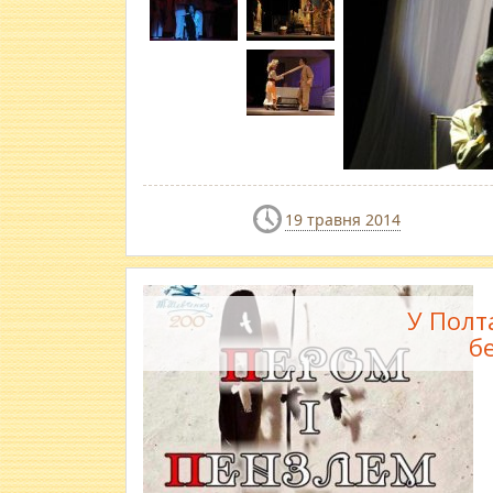
19 травня 2014
У Полт
б