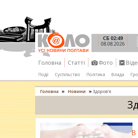
СБ 02:49
08.08.2026
Головна
Статті
Фото
Віде
Події
Суспільство
Політика
Влада
Гро
»
»
Головна
Новини
Здоров'я
Зд
В