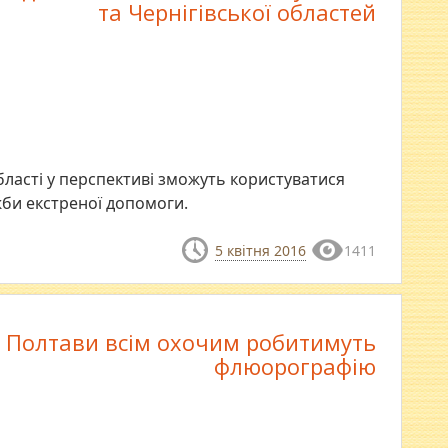
та Чернігівської областей
бласті у перспективі зможуть користуватися
би екстреної допомоги.
5 квітня 2016
1411
і Полтави всім охочим робитимуть
флюорографію