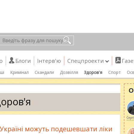
о
Блоги
Інтерв'ю
Спецпроекти
Газе
ші
Кримінал
Скандали
Дозвілля
Здоров'я
Спорт
Осв
О
оров'я
Серг
 Україні можуть подешевшати ліки