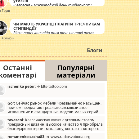
утисків
8 вересня – Міжнародний день солідарності
журналістів.
я Труш
ЧИ МАЮТЬ УКРАЇНЦІ ПЛАТИТИ ТРІЄЧНИКАМ
СТИПЕНДІЇ?
Рідко пишу лонгріди тим паче на такі теми,
але вже просто дістало! Обурюють сьогоднішні
лій Улибін
інсенуації навколо стипендіального питання.
Штучно роздувається ще одна соціальна
Блоги
катастрофа.
Останні
Популярні
коментарі
матеріали
ischenko peter:
⇒ blts-tattoo.com
Gor:
Сейчас рынок мебели чрезвычайно насыщен,
причем предлагают реально эксклюзивное
исполнение и стандартные модели малых серий
хонь, пока видел отличную кухонную мебель по
tavaseni:
Классическая кухня с угловым столом,
зайну, мало походит на стандартные формы, в MebelOk,
прекрасный дизайн, высокое качество я приобрела
еативненько и что главное - со вкусом все в порядке,
благодаря интернет магазину, контакты которого
з ненужных наворотов удорожающих мебель, а это не
 можете просмотреть https://mwood.com.ua.
следний фактор.
romanenko sasha83:
⇒ www.radiosvoboda.org