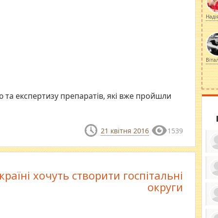
Наді
Віта
ю та експертизу препаратів, які вже пройшли
21 квітня 2016
1539
країні хочуть створити госпітальні
ку
округи
ди
кр
бе
вы
по