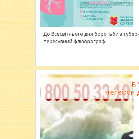
До Всесвітнього дня боротьби з тубер
пересувний флюорограф.
В
телефон д