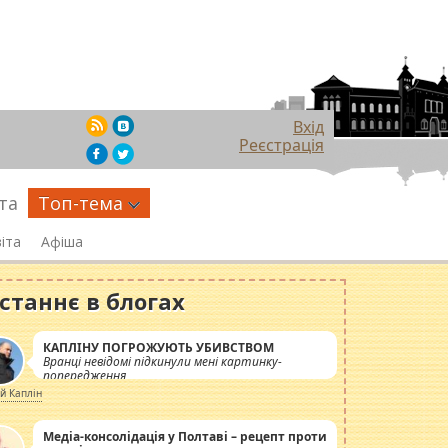
Вхід
Реєстрація
та
Топ-тема
іта
Афіша
станнє в блогах
КАПЛІНУ ПОГРОЖУЮТЬ УБИВСТВОМ
Вранці невідомі підкинули мені картинку-
попередження
ій Каплін
Медіа-консолідація у Полтаві – рецепт проти