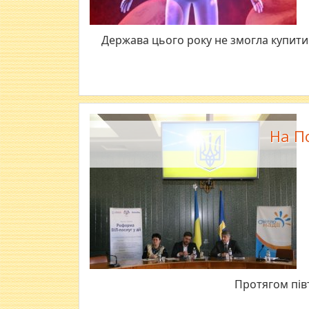
Держава цього року не змогла купити у
На П
Протягом півт