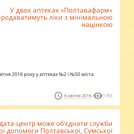
У двох аптеках «Полтавафарм»
продаватимуть ліки з мінімальною
націнкою
ітня 2016 року у аптеках №2 і №50 міста
6 квітня 2016
1793
дата-центр може об’єднати служби
ої допомоги Полтавської, Сумської