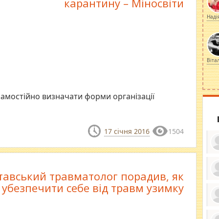
карантину – Міносвіти
Наді
Віта
амостійно визначати форми організації
17 січня 2016
1504
тавський травматолог порадив, як
ку
убезпечити себе від травм узимку
ди
кр
бе
вы
по