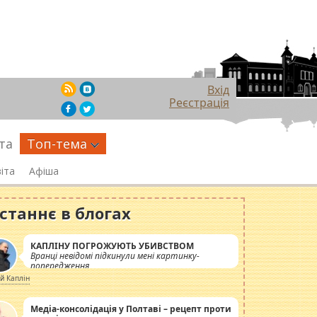
Вхід
Реєстрація
та
Топ-тема
іта
Афіша
станнє в блогах
КАПЛІНУ ПОГРОЖУЮТЬ УБИВСТВОМ
Вранці невідомі підкинули мені картинку-
попередження
ій Каплін
Медіа-консолідація у Полтаві – рецепт проти