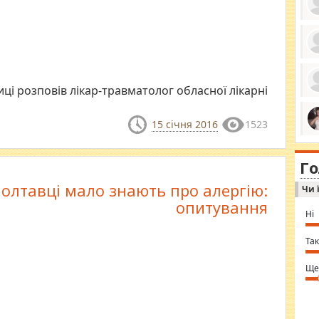
ро
се
да
ці розповів лікар-травматолог обласної лікарні
ос
ін
за
тіл
15 січня 2016
1523
ком
bea
ми
tha
на
nig
Г
по
in 
Sol
олтавці мало знають про алергію:
Чи 
Ind
gir
опитування
bod
Ні
alw
Mir
you
Так
⇒ 
Ще