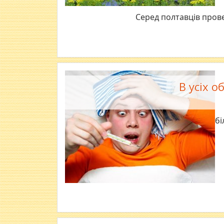
Серед полтавців прове
В усіх 
В Україні зб