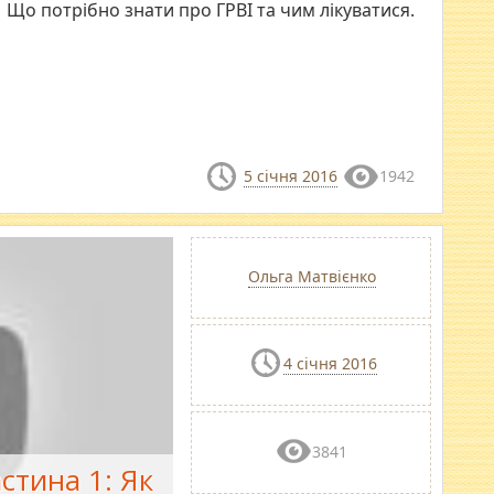
Що потрібно знати про ГРВІ та чим лікуватися.
5 січня 2016
1942
Ольга Матвієнко
4 січня 2016
3841
стина 1: Як