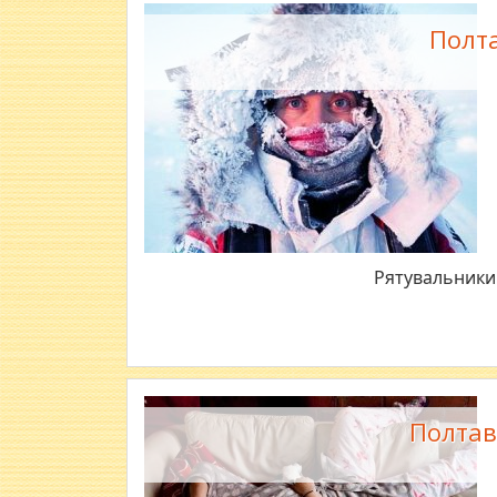
Полта
Рятувальники 
Полтав