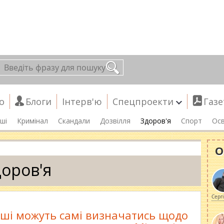
о
Блоги
Інтерв'ю
Спецпроекти
Газе
ші
Кримінал
Скандали
Дозвілля
Здоров'я
Спорт
Осв
О
оров'я
Серг
ші можуть самі визначатись щодо