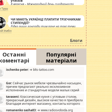
утисків
8 вересня – Міжнародний день солідарності
журналістів.
я Труш
ЧИ МАЮТЬ УКРАЇНЦІ ПЛАТИТИ ТРІЄЧНИКАМ
СТИПЕНДІЇ?
Рідко пишу лонгріди тим паче на такі теми,
але вже просто дістало! Обурюють сьогоднішні
лій Улибін
інсенуації навколо стипендіального питання.
Штучно роздувається ще одна соціальна
Блоги
катастрофа.
Останні
Популярні
коментарі
матеріали
ischenko peter:
⇒ blts-tattoo.com
Gor:
Сейчас рынок мебели чрезвычайно насыщен,
причем предлагают реально эксклюзивное
исполнение и стандартные модели малых серий
хонь, пока видел отличную кухонную мебель по
tavaseni:
Классическая кухня с угловым столом,
зайну, мало походит на стандартные формы, в MebelOk,
прекрасный дизайн, высокое качество я приобрела
еативненько и что главное - со вкусом все в порядке,
благодаря интернет магазину, контакты которого
з ненужных наворотов удорожающих мебель, а это не
 можете просмотреть https://mwood.com.ua.
следний фактор.
romanenko sasha83:
⇒ www.radiosvoboda.org