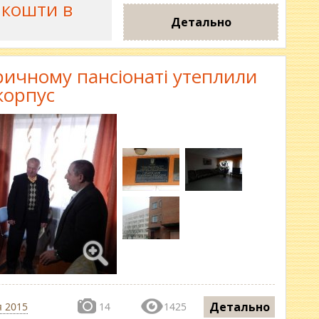
 кошти в
Детально
ричному пансіонаті утеплили
корпус
Детально
я 2015
14
1425