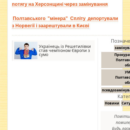
потягу на Херсонщині через замінування
Полтавського "мінера" Спліту депортували
з Норвегії і заарештували в Києві
Позначе
Українець із Решетилівки
замінув
став чемпіоном Європи з
сумо
Прокура
Полтав
об
УМ
Полтавс
об
псевдозамінув
Катег
Новини
Ситу
Поміти
помилк
Будь ласк