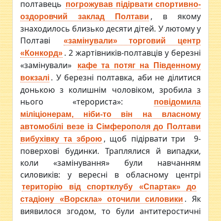
полтавець
погрожував підірвати спортивно-
, в якому
оздоровчий заклад Полтави
знаходилось близько десяти дітей. У лютому у
Полтаві
«замінували» торговий центр
. 2 жартівників-полтавців у березні
«Конкорд»
«замінували»
кафе та потяг на Південному
. У березні полтавка, аби не ділитися
вокзалі
донькою з колишнім чоловіком, зробила з
нього «терориста»:
повідомила
міліціонерам, ніби-то він на власному
автомобілі везе із Сімферополя до Полтави
, щоб підірвати три 9-
вибухівку та зброю
поверхові будинки. Траплялися й випадки,
коли «замінування» були навчанням
силовиків: у вересні в обласному центрі
територію від спортклубу «Спартак» до
. Як
стадіону «Ворскла» оточили силовики
виявилося згодом, то були антитеростичні