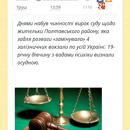
Труш
13:59
1170
Днями набув чинності вирок суду щодо
жительки Полтавського району, яка
задля розваги «замінувала» 4
залізничних вокзали по усій Україні. 19-
річну дівчину з вадами психіки визнали
осудною.