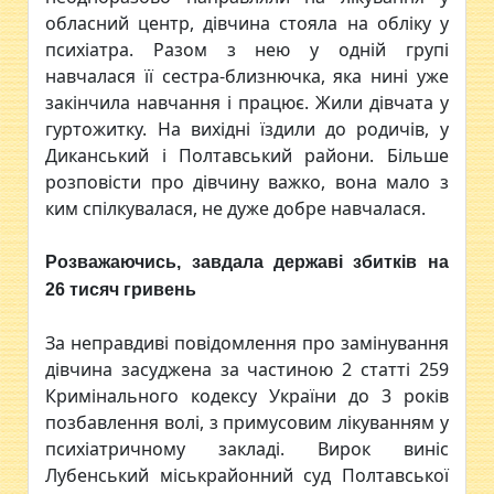
обласний центр, дівчина стояла на обліку у
психіатра. Разом з нею у одній групі
навчалася її сестра-близнючка, яка нині уже
закінчила навчання і працює. Жили дівчата у
гуртожитку. На вихідні їздили до родичів, у
Диканський і Полтавський райони. Більше
розповісти про дівчину важко, вона мало з
ким спілкувалася, не дуже добре навчалася.
Розважаючись,
завдала державі збитків на
26 тисяч гривень
За неправдиві повідомлення про замінування
дівчина засуджена за частиною 2 статті 259
Кримінального кодексу України до 3 років
позбавлення волі, з примусовим лікуванням у
психіатричному закладі. Вирок виніс
Лубенський міськрайонний суд Полтавської