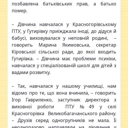
позбавлена батьківських прав, а батько
помер.
– Дівчина навчалася у Красногорівському
ПТУ, у Гутирівку приїжджала іноді, до дідуся й
бабусі, виховувалася у неповній родині, –
говорить Марина Якимовська, секретар
Кіровської сільської ради, до якої входить
Гутирівка. – Дівчина має проблеми психіки,
навчалася у спеціалізованій школі для дітей з
вадами розвитку.
– Так, навчалася у нашому училищі, нам
відомо про те, що вона вчинила, – говорить
Ігор Гавриленко, заступник директора з
виховної роботи ПТУ №49 у селі
Красногорівка Великобагачанського району.
– Друзів серед одногрупників не мала. Її
неодноразово направляли на лікування у