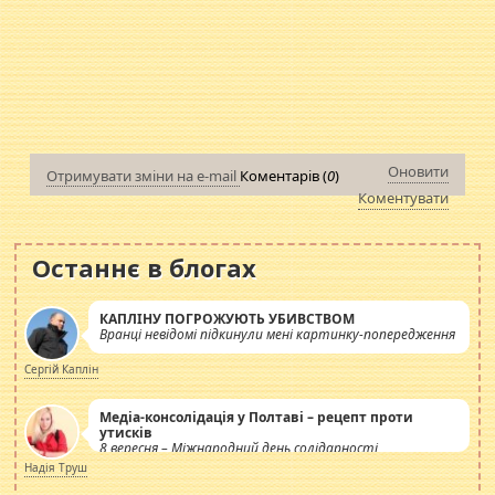
Оновити
Отримувати зміни на e-mail
Коментарів (
0
)
Коментувати
Останнє в блогах
КАПЛІНУ ПОГРОЖУЮТЬ УБИВСТВОМ
Вранці невідомі підкинули мені картинку-попередження
Сергій Каплін
Медіа-консолідація у Полтаві – рецепт проти
утисків
8 вересня – Міжнародний день солідарності
журналістів.
Надія Труш