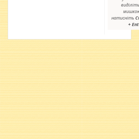
виділіть
мишкою
натисніть
C
+ Ent