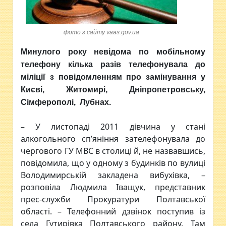
фото з сайту vaas.gov.ua
Минулого року невідома по мобільному
телефону кілька разів телефонувала до
міліції з повідомленням про замінування у
Києві, Житомирі, Дніпропетровську,
Сімферополі, Лубнах.
– У листопаді 2011 дівчина у стані
алкогольного сп’яніння зателефонувала до
чергового ГУ МВС в столиці й, не назвавшись,
повідомила, що у одному з будинків по вулиці
Володимирській закладена вибухівка, –
розповіла Людмила Іващук, представник
прес-служби Прокуратури Полтавської
області. – Телефонний дзвінок поступив із
села Гутирівка Полтавського району. Там