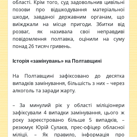
області. Крім того, суд задовольнив цивільні
позови про відшкодування матеріальної
шкоди, завданої державним органам, що
виїжджали на місце пригоди. Збитки від
розваг, як називала свої неправдиві
повідомлення полтавка, оцінили на суму
понад 26 тисяч гривень.
Історія «замінувань» на Полтавщині
На Полтавщині зафіксовано до десятка
випадків замінування, більшість з них – через
алкоголь та заради жарту.
– За минулий рік у області міліціонери
зафіксували 4 випадки замінування, цього ж
року зареєстровано більше 5 випадків, –
резюмує Юрій Сулаєв, прес-офіцер обласної
міліції. – Як правило, інформація про