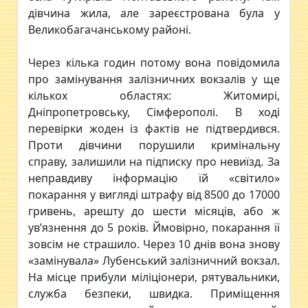
дівчина жила, але зареєстрована була у
Великобагачанському районі.
Через кілька годин потому вона повідомила
про замінування залізничних вокзалів у ще
кількох областях: Житомирі,
Дніпропетровську, Сімферополі. В ході
перевірки жоден із фактів не підтвердився.
Проти дівчини порушили кримінальну
справу, залишили на підписку про невиїзд. За
неправдиву інформацію їй «світило»
покарання у вигляді штрафу від 8500 до 17000
гривень, арешту до шести місяців, або ж
ув’язнення до 5 років. Ймовірно, покарання її
зовсім не страшило. Через 10 днів вона знову
«замінувала» Лубенський залізничний вокзал.
На місце прибули міліціонери, рятувальники,
служба безпеки, швидка. Приміщення