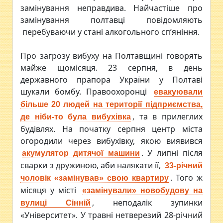
замінування неправдива. Найчастіше про
замінування полтавці повідомляють
перебуваючи у стані алкогольного сп’яніння.
Про загрозу вибуху на Полтавщині говорять
майже щомісяця. 23 серпня, в день
державного прапора України у Полтаві
шукали бомбу. Правоохоронці
евакуювали
більше 20 людей на території підприємства,
, та в прилеглих
де ніби-то була вибухівка
будівлях. На початку серпня центр міста
огородили через вибухівку, якою виявився
. У липні після
акумулятор дитячої машини
сварки з дружиною, аби налякати її,
33-річний
. Того ж
чоловік «замінував» свою квартиру
місяця у місті
«замінували» новобудову на
, неподалік зупинки
вулиці Сінній
«Університет». У травні нетверезий 28-річний