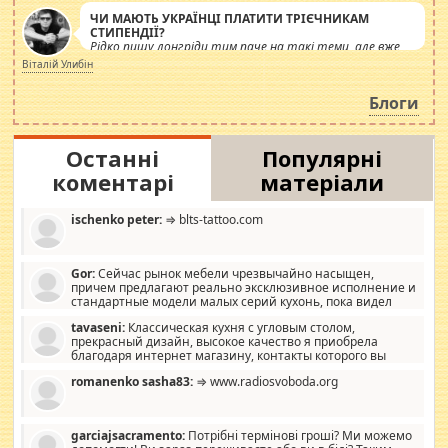
ЧИ МАЮТЬ УКРАЇНЦІ ПЛАТИТИ ТРІЄЧНИКАМ
СТИПЕНДІЇ?
Рідко пишу лонгріди тим паче на такі теми, але вже
просто дістало! Обурюють сьогоднішні інсенуації
Віталій Улибін
навколо стипендіального питання. Штучно
роздувається ще одна соціальна катастрофа.
Блоги
Останні
Популярні
коментарі
матеріали
ischenko peter:
⇒ blts-tattoo.com
Gor:
Сейчас рынок мебели чрезвычайно насыщен,
причем предлагают реально эксклюзивное исполнение и
стандартные модели малых серий кухонь, пока видел
отличную кухонную мебель по дизайну, мало походит на
tavaseni:
Классическая кухня с угловым столом,
стандартные формы, в MebelOk, креативненько и что главное -
прекрасный дизайн, высокое качество я приобрела
со вкусом все в порядке, без ненужных наворотов удорожающих
благодаря интернет магазину, контакты которого вы
мебель, а это не последний фактор.
можете просмотреть https://mwood.com.ua.
romanenko sasha83:
⇒ www.radiosvoboda.org
garciajsacramento:
Потрібні термінові гроші? Ми можемо