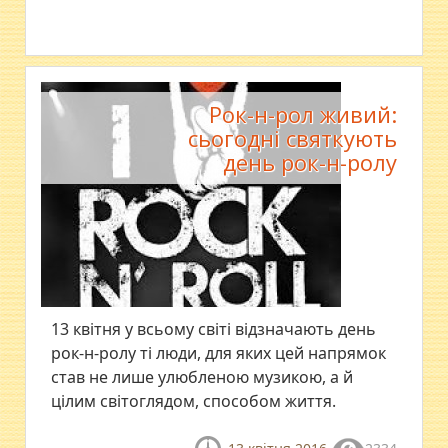
Рок-н-рол живий:
сьогодні святкують
день рок-н-ролу
13 квітня у всьому світі відзначають день
рок-н-ролу ті люди, для яких цей напрямок
став не лише улюбленою музикою, а й
цілим світоглядом, способом життя.