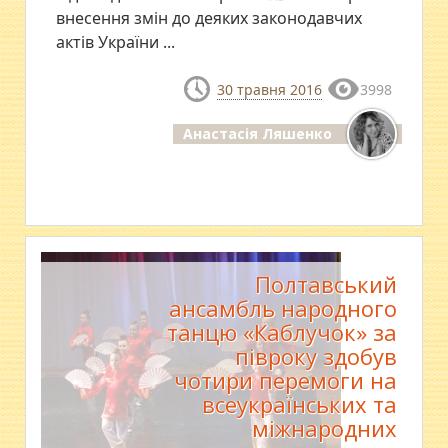
внесення змін до деяких законодавчих
актів України ...
30 травня 2016
3998
Анастасія Ляшенко
Полтавський
ансамбль народного
танцю «Каблучок» за
півроку здобув
чотири перемоги на
всеукраїнських та
міжнародних