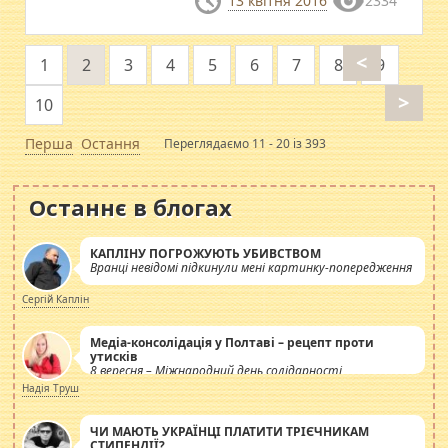
13 квітня 2016
2334
<
1
2
3
4
5
6
7
8
9
>
10
Перша
Остання
Переглядаємо 11 - 20 із 393
Останнє в блогах
КАПЛІНУ ПОГРОЖУЮТЬ УБИВСТВОМ
Вранці невідомі підкинули мені картинку-попередження
Сергій Каплін
Медіа-консолідація у Полтаві – рецепт проти
утисків
8 вересня – Міжнародний день солідарності
журналістів.
Надія Труш
ЧИ МАЮТЬ УКРАЇНЦІ ПЛАТИТИ ТРІЄЧНИКАМ
СТИПЕНДІЇ?