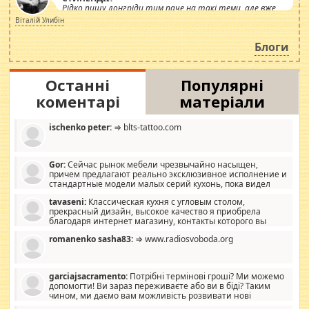
Рідко пишу лонгріди тим паче на такі теми, але вже
просто дістало! Обурюють сьогоднішні інсенуації
Віталій Улибін
навколо стипендіального питання. Штучно
роздувається ще одна соціальна катастрофа.
Блоги
Останні
Популярні
коментарі
матеріали
ischenko peter:
⇒ blts-tattoo.com
Gor:
Сейчас рынок мебели чрезвычайно насыщен,
причем предлагают реально эксклюзивное исполнение и
стандартные модели малых серий кухонь, пока видел
отличную кухонную мебель по дизайну, мало походит на
tavaseni:
Классическая кухня с угловым столом,
стандартные формы, в MebelOk, креативненько и что главное -
прекрасный дизайн, высокое качество я приобрела
со вкусом все в порядке, без ненужных наворотов удорожающих
благодаря интернет магазину, контакты которого вы
мебель, а это не последний фактор.
можете просмотреть https://mwood.com.ua.
romanenko sasha83:
⇒ www.radiosvoboda.org
garciajsacramento:
Потрібні термінові гроші? Ми можемо
допомогти! Ви зараз переживаєте або ви в біді? Таким
чином, ми даємо вам можливість розвивати нові
розробки. Як багата людина, я почуваю себе зобов'язаним