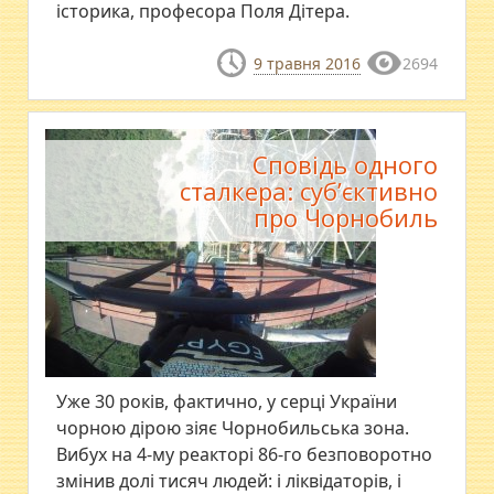
історика, професора Поля Дітера.
9 травня 2016
2694
Сповідь одного
сталкера: суб’єктивно
про Чорнобиль
Уже 30 років, фактично, у серці України
чорною дірою зіяє Чорнобильська зона.
Вибух на 4-му реакторі 86-го безповоротно
змінив долі тисяч людей: і ліквідаторів, і