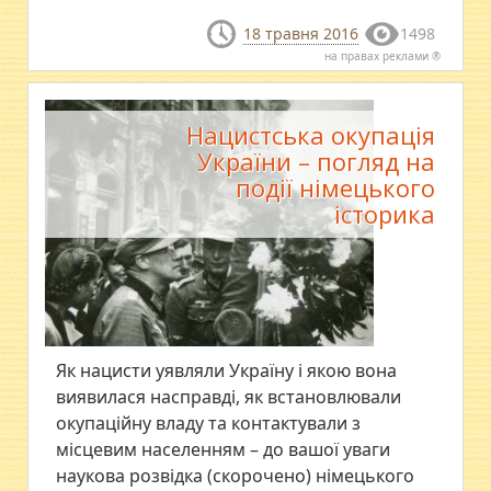
18 травня 2016
1498
на правах реклами ®
Нацистська окупація
України – погляд на
події німецького
історика
Як нацисти уявляли Україну і якою вона
виявилася насправді, як встановлювали
окупаційну владу та контактували з
місцевим населенням – до вашої уваги
наукова розвідка (скорочено) німецького