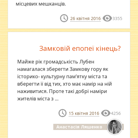
місцевих мешканців.
26 квітня 2016
3355
Замковій епопеї кінець?
Майже рік громадськість Лубен
намагалася зберегти Замкову гору як
історико- культурну пам’ятку міста та
вберегти її від тих, хто має намір на ній
наживитися. Проте такі добрі наміри
жителів міста з ...
15 квітня 2016
4256
Анастасія Ляшенко